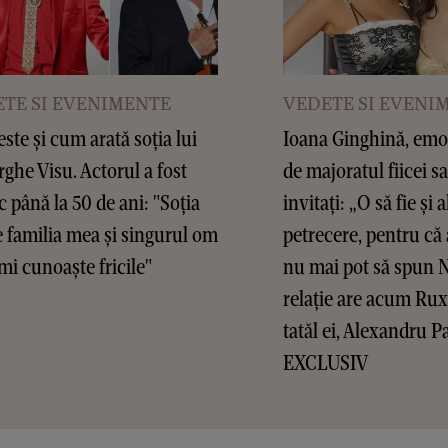
TE SI EVENIMENTE
VEDETE SI EVENI
este și cum arată soția lui
Ioana Ginghină, emoț
ghe Visu. Actorul a fost
de majoratul fiicei sa
c până la 50 de ani: "Soția
invitați: „O să fie și a
 familia mea și singurul om
petrecere, pentru că 
mi cunoaște fricile"
nu mai pot să spun 
relație are acum Ru
tatăl ei, Alexandru P
EXCLUSIV