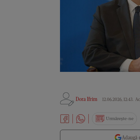
Dora Ifrim
12.06.2026, 12:43
.
Act
Urmărește-ne
Adaugă-n