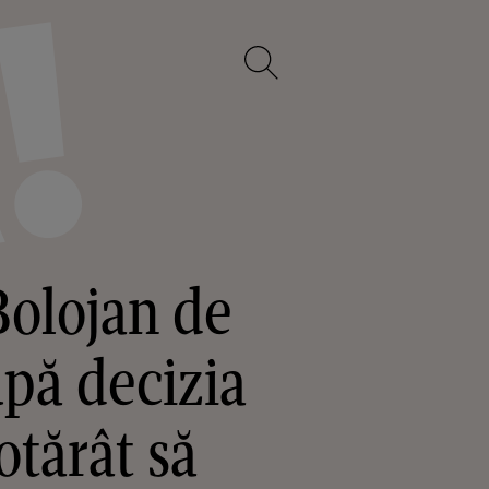
Bolojan de
upă decizia
otărât să