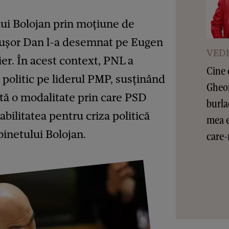
i Bolojan prin moțiune de
cușor Dan l-a desemnat pe Eugen
VEDE
er. În acest context, PNL a
Cine 
e politic pe liderul PMP, susținând
Gheor
tă o modalitate prin care PSD
burla
bilitatea pentru criza politică
mea e
inetului Bolojan.
care-