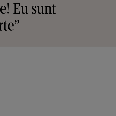
ne! Eu sunt
rte”