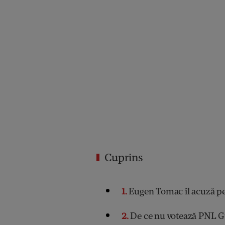
Cuprins
1
Eugen Tomac îl acuză pe
2
De ce nu votează PNL 