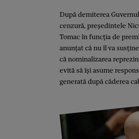
După demiterea Guvernulu
cenzură, președintele Ni
Tomac în funcția de premi
anunțat că nu îl va susțin
că nominalizarea reprezin
evită să își asume responsa
generată după căderea cab