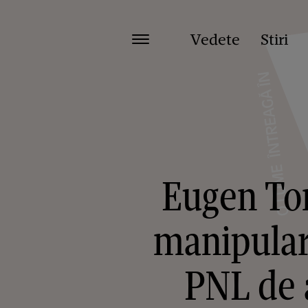
Vedete
Stiri
Eugen Tom
manipulare
PNL de a