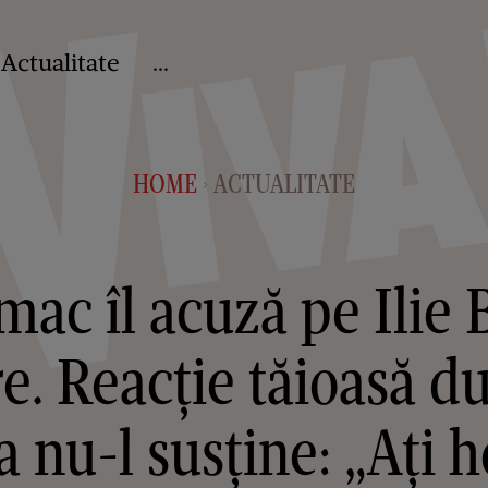
Actualitate
...
HOME
ACTUALITATE
>
ac îl acuză pe Ilie 
. Reacție tăioasă d
 nu-l susține: „Ați h