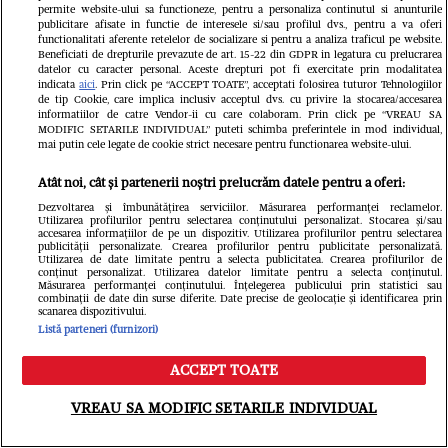
dezvăluirea în direct, la TV
permite website-ului sa functioneze, pentru a personaliza continutul si anunturile
publicitare afisate in functie de interesele si/sau profilul dvs., pentru a va oferi
functionalitati aferente retelelor de socializare si pentru a analiza traficul pe website.
Libertatea.ro
Beneficiati de drepturile prevazute de art. 15-22 din GDPR in legatura cu prelucrarea
datelor cu caracter personal. Aceste drepturi pot fi exercitate prin modalitatea
indicata
aici
. Prin click pe “ACCEPT TOATE”, acceptati folosirea tuturor Tehnologiilor
de tip Cookie, care implica inclusiv acceptul dvs. cu privire la stocarea/accesarea
informatiilor de catre Vendor-ii cu care colaboram. Prin click pe “VREAU SA
MODIFIC SETARILE INDIVIDUAL” puteti schimba preferintele in mod individual,
mai putin cele legate de cookie strict necesare pentru functionarea website-ului.
Atât noi, cât și partenerii noștri prelucrăm datele pentru a oferi:
Dezvoltarea și îmbunătățirea serviciilor. Măsurarea performanței reclamelor.
Utilizarea profilurilor pentru selectarea conținutului personalizat. Stocarea și/sau
accesarea informațiilor de pe un dispozitiv. Utilizarea profilurilor pentru selectarea
publicității personalizate. Crearea profilurilor pentru publicitate personalizată.
Utilizarea de date limitate pentru a selecta publicitatea. Crearea profilurilor de
conținut personalizat. Utilizarea datelor limitate pentru a selecta conținutul.
Povestea tânărului cu deficiență de
Măsurarea performanței conținutului. Înțelegerea publicului prin statistici sau
combinații de date din surse diferite. Date precise de geolocație și identificarea prin
scanarea dispozitivului.
auz care reprezintă România la
Listă parteneri (furnizori)
concursuri mondiale de frumusețe:
ACCEPT TOATE
Meniu
Caută
„Limitele există doar atunci când
VREAU SA MODIFIC SETARILE INDIVIDUAL
renunțăm la visurile noastre”