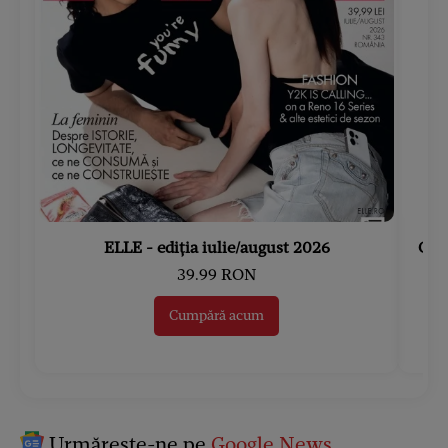
ELLE - ediția iulie/august 2026
Gard
39.99 RON
Cumpără acum
Urmărește-ne pe
Google News