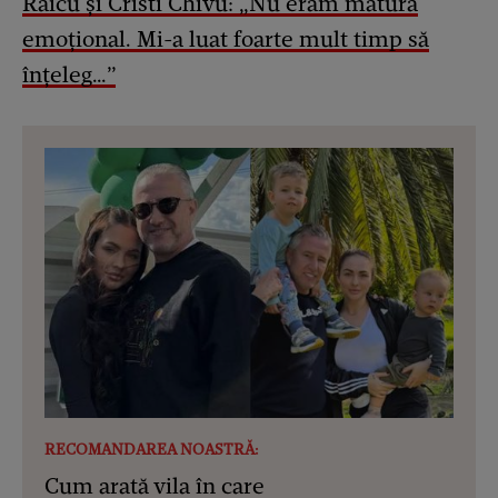
Raicu și Cristi Chivu: „Nu eram matură
emoțional. Mi-a luat foarte mult timp să
înțeleg…”
RECOMANDAREA NOASTRĂ:
Cum arată vila în care