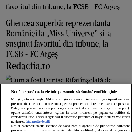
Ghencea superbă: reprezentanta
României la „Miss Universe” și-a
susținut favoritul din tribune, la
FCSB - FC Argeș
Redactia.ro
Nouă ne pasă ca datele tale personale să rămână confidențiale
Noi și partenerii noștri
596
stocăm și/sau accesăm informații pe dispozitivul dvs.,
precum identificatorii cookie unici pentru prelucrarea datelor cu caracter personal.
Puteți accepta sau gestiona preferințele dvs. făcând clic mai jos, respectiv vă puteți
opune utilizării unui interes legitim în orice moment pe pagina cu politica de
Cum a fost Denise Rifai înșelată de
confidențialitate. Aceste alegeri vor fi raportate partenerilor noștri și nu vă vor afecta
navigarea.
Mai multe detalii
fostul iubit? Prezentatoarea a făcut
Noi si partenerii nostri (retelele de socializare si agentiile de publicitate partenere,
precum si furnizorii nostri de servicii de date analitice) prelucram date pentru a