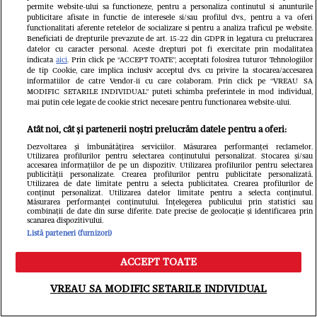
„Limitele există doar atunci când
permite website-ului sa functioneze, pentru a personaliza continutul si anunturile
publicitare afisate in functie de interesele si/sau profilul dvs., pentru a va oferi
renunțăm la visurile noastre”
functionalitati aferente retelelor de socializare si pentru a analiza traficul pe website.
Beneficiati de drepturile prevazute de art. 15-22 din GDPR in legatura cu prelucrarea
datelor cu caracter personal. Aceste drepturi pot fi exercitate prin modalitatea
indicata
aici
. Prin click pe “ACCEPT TOATE”, acceptati folosirea tuturor Tehnologiilor
de tip Cookie, care implica inclusiv acceptul dvs. cu privire la stocarea/accesarea
informatiilor de catre Vendor-ii cu care colaboram. Prin click pe “VREAU SA
MODIFIC SETARILE INDIVIDUAL” puteti schimba preferintele in mod individual,
mai putin cele legate de cookie strict necesare pentru functionarea website-ului.
Atât noi, cât și partenerii noștri prelucrăm datele pentru a oferi:
Dezvoltarea și îmbunătățirea serviciilor. Măsurarea performanței reclamelor.
Utilizarea profilurilor pentru selectarea conținutului personalizat. Stocarea și/sau
accesarea informațiilor de pe un dispozitiv. Utilizarea profilurilor pentru selectarea
publicității personalizate. Crearea profilurilor pentru publicitate personalizată.
Utilizarea de date limitate pentru a selecta publicitatea. Crearea profilurilor de
conținut personalizat. Utilizarea datelor limitate pentru a selecta conținutul.
Măsurarea performanței conținutului. Înțelegerea publicului prin statistici sau
combinații de date din surse diferite. Date precise de geolocație și identificarea prin
scanarea dispozitivului.
Listă parteneri (furnizori)
ACCEPT TOATE
Meniu
Caută
VREAU SA MODIFIC SETARILE INDIVIDUAL