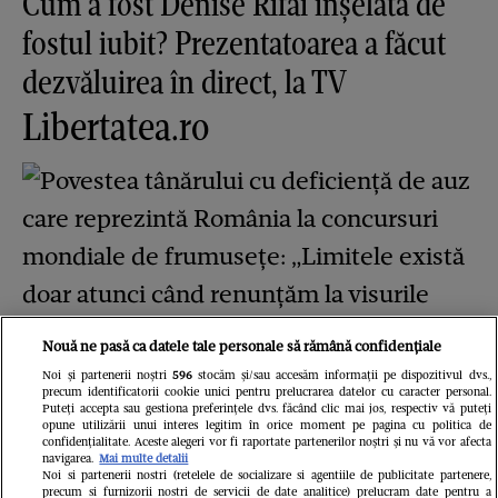
Cum a fost Denise Rifai înșelată de
fostul iubit? Prezentatoarea a făcut
dezvăluirea în direct, la TV
Libertatea.ro
Nouă ne pasă ca datele tale personale să rămână confidențiale
Noi și partenerii noștri
596
stocăm și/sau accesăm informații pe dispozitivul dvs.,
Povestea tânărului cu deficiență de
precum identificatorii cookie unici pentru prelucrarea datelor cu caracter personal.
Puteți accepta sau gestiona preferințele dvs. făcând clic mai jos, respectiv vă puteți
auz care reprezintă România la
opune utilizării unui interes legitim în orice moment pe pagina cu politica de
confidențialitate. Aceste alegeri vor fi raportate partenerilor noștri și nu vă vor afecta
concursuri mondiale de frumusețe:
navigarea.
Mai multe detalii
Noi si partenerii nostri (retelele de socializare si agentiile de publicitate partenere,
precum si furnizorii nostri de servicii de date analitice) prelucram date pentru a