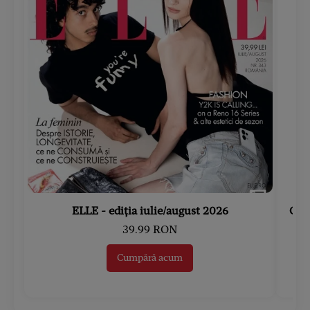
ELLE - ediția iulie/august 2026
Gard
39.99 RON
Cumpără acum