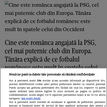
Cine este românca angajată la PSG,
cel mai puternic club din Europa.
Tânăra explică de ce fotbalul
românesc este mult în spatele celui
din Occident
Nouă ne pasă ca datele tale personale să rămână confidențiale
Noi și partenerii noștri
596
stocăm și/sau accesăm informații pe dispozitivul dvs.,
GSP.ro
precum identificatorii cookie unici pentru prelucrarea datelor cu caracter personal.
Puteți accepta sau gestiona preferințele dvs. făcând clic mai jos, respectiv vă puteți
opune utilizării unui interes legitim în orice moment pe pagina cu politica de
confidențialitate. Aceste alegeri vor fi raportate partenerilor noștri și nu vă vor afecta
navigarea.
Mai multe detalii
Noi si partenerii nostri (retelele de socializare si agentiile de publicitate partenere,
precum si furnizorii nostri de servicii de date analitice) prelucram date pentru a