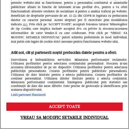
permite website-ului sa functioneze, pentru a personaliza continutul si anunturile
publicitare afisate in functie de interesele si/sau profilul dvs., pentru a va oferi
functionalitati aferente retelelor de socializare si pentru a analiza traficul pe website.
Beneficiati de drepturile prevazute de art. 15-22 din GDPR in legatura cu prelucrarea
datelor cu caracter personal. Aceste drepturi pot fi exercitate prin modalitatea
Ghencea superbă: reprezentanta
indicata
aici
. Prin click pe “ACCEPT TOATE”, acceptati folosirea tuturor Tehnologiilor
de tip Cookie, care implica inclusiv acceptul dvs. cu privire la stocarea/accesarea
României la „Miss Universe” și-a
informatiilor de catre Vendor-ii cu care colaboram. Prin click pe “VREAU SA
MODIFIC SETARILE INDIVIDUAL” puteti schimba preferintele in mod individual,
susținut favoritul din tribune, la
mai putin cele legate de cookie strict necesare pentru functionarea website-ului.
FCSB - FC Argeș
Atât noi, cât și partenerii noștri prelucrăm datele pentru a oferi:
Dezvoltarea și îmbunătățirea serviciilor. Măsurarea performanței reclamelor.
Redactia.ro
Utilizarea profilurilor pentru selectarea conținutului personalizat. Stocarea și/sau
accesarea informațiilor de pe un dispozitiv. Utilizarea profilurilor pentru selectarea
publicității personalizate. Crearea profilurilor pentru publicitate personalizată.
Utilizarea de date limitate pentru a selecta publicitatea. Crearea profilurilor de
conținut personalizat. Utilizarea datelor limitate pentru a selecta conținutul.
Măsurarea performanței conținutului. Înțelegerea publicului prin statistici sau
combinații de date din surse diferite. Date precise de geolocație și identificarea prin
scanarea dispozitivului.
Listă parteneri (furnizori)
ACCEPT TOATE
Meniu
Caută
Cum a fost Denise Rifai înșelată de
VREAU SA MODIFIC SETARILE INDIVIDUAL
fostul iubit? Prezentatoarea a făcut