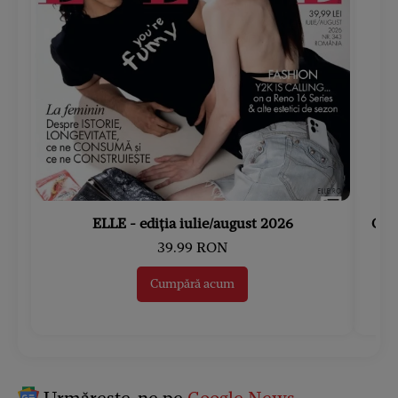
ELLE - ediția iulie/august 2026
Gard
39.99 RON
Cumpără acum