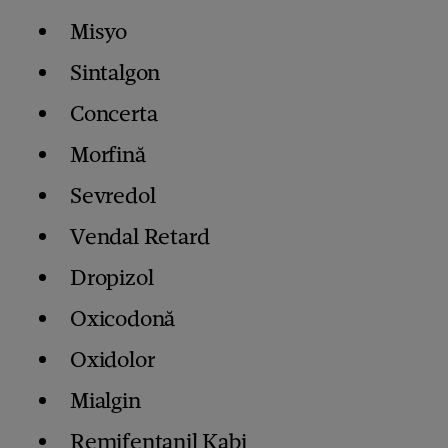
Misyo
Sintalgon
Concerta
Morfină
Sevredol
Vendal Retard
Dropizol
Oxicodonă
Oxidolor
Mialgin
Remifentanil Kabi