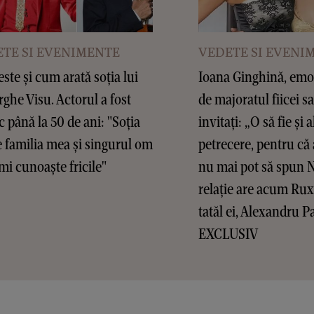
TE SI EVENIMENTE
VEDETE SI EVENI
este și cum arată soția lui
Ioana Ginghină, emoț
ghe Visu. Actorul a fost
de majoratul fiicei sa
c până la 50 de ani: "Soția
invitați: „O să fie și a
 familia mea și singurul om
petrecere, pentru că 
mi cunoaște fricile"
nu mai pot să spun 
relație are acum Ru
tatăl ei, Alexandru P
EXCLUSIV