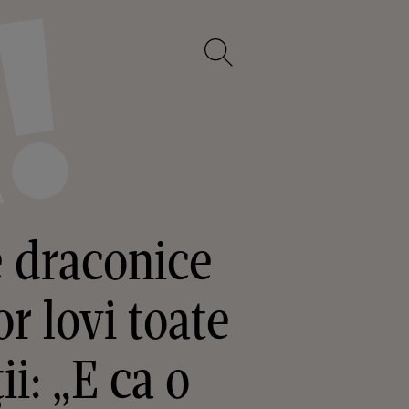
 draconice
r lovi toate
ii: „E ca o