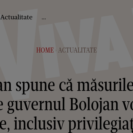
Actualitate
...
HOME
ACTUALITATE
>
an spune că măsurile
e guvernul Bolojan vo
e, inclusiv privilegiaț