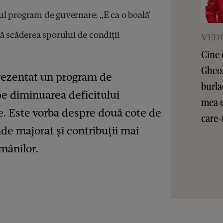
l program de guvernare: „E ca o boală'
ă scăderea sporului de condiții
VEDE
Cine 
Gheor
prezentat un program de
burla
pe diminuarea deficitului
mea e
e. Este vorba despre două cote de
care-
de majorat și contribuții mai
omânilor.