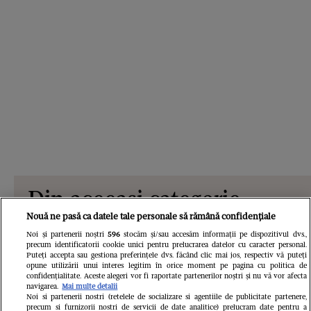
Din aceeași categorie
Nouă ne pasă ca datele tale personale să rămână confidențiale
Noi și partenerii noștri
596
stocăm și/sau accesăm informații pe dispozitivul dvs.,
precum identificatorii cookie unici pentru prelucrarea datelor cu caracter personal.
Puteți accepta sau gestiona preferințele dvs. făcând clic mai jos, respectiv vă puteți
opune utilizării unui interes legitim în orice moment pe pagina cu politica de
confidențialitate. Aceste alegeri vor fi raportate partenerilor noștri și nu vă vor afecta
navigarea.
Mai multe detalii
Noi si partenerii nostri (retelele de socializare si agentiile de publicitate partenere,
precum si furnizorii nostri de servicii de date analitice) prelucram date pentru a