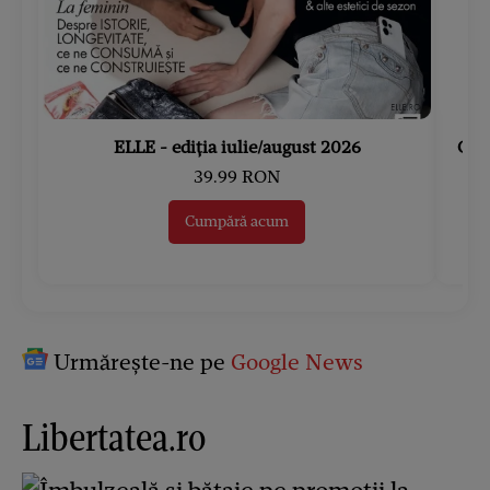
ELLE - ediția iulie/august 2026
Gard
39.99 RON
Cumpără acum
Urmărește-ne pe
Google News
Libertatea.ro