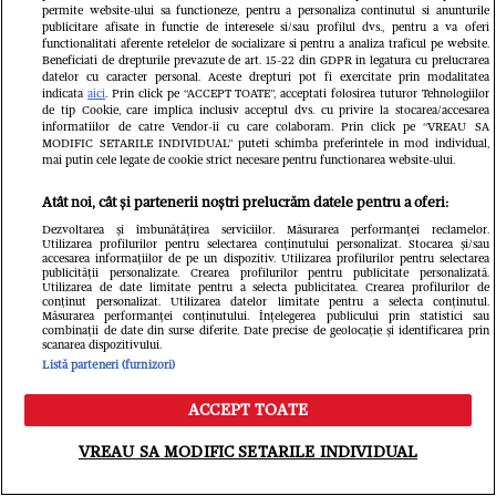
permite website-ului sa functioneze, pentru a personaliza continutul si anunturile
publicitare afisate in functie de interesele si/sau profilul dvs., pentru a va oferi
functionalitati aferente retelelor de socializare si pentru a analiza traficul pe website.
Beneficiati de drepturile prevazute de art. 15-22 din GDPR in legatura cu prelucrarea
datelor cu caracter personal. Aceste drepturi pot fi exercitate prin modalitatea
indicata
aici
. Prin click pe “ACCEPT TOATE”, acceptati folosirea tuturor Tehnologiilor
VEDETE SI EVENIMENTE
VEDETE S
de tip Cookie, care implica inclusiv acceptul dvs. cu privire la stocarea/accesarea
informatiilor de catre Vendor-ii cu care colaboram. Prin click pe “VREAU SA
Ioana Ginghină, adevărul despre
Oana Lis sp
MODIFIC SETARILE INDIVIDUAL” puteti schimba preferintele in mod individual,
mai putin cele legate de cookie strict necesare pentru functionarea website-ului.
relația cu Alexandru Ciucu, care a
slăbească ș
Atât noi, cât și partenerii noștri prelucrăm datele pentru a oferi:
negat că i-a făcut avansuri. Ce spune
Mesaj pentr
Dezvoltarea și îmbunătățirea serviciilor. Măsurarea performanței reclamelor.
Utilizarea profilurilor pentru selectarea conținutului personalizat. Stocarea și/sau
soțul ei despre controversele
„Dacă mă ve
accesarea informațiilor de pe un dispozitiv. Utilizarea profilurilor pentru selectarea
publicității personalizate. Crearea profilurilor pentru publicitate personalizată.
recente: „Nici nu a văzut!”
afectează și
Utilizarea de date limitate pentru a selecta publicitatea. Crearea profilurilor de
conținut personalizat. Utilizarea datelor limitate pentru a selecta conținutul.
Măsurarea performanței conținutului. Înțelegerea publicului prin statistici sau
combinații de date din surse diferite. Date precise de geolocație și identificarea prin
scanarea dispozitivului.
Listă parteneri (furnizori)
ACCEPT TOATE
Meniu
Caută
VREAU SA MODIFIC SETARILE INDIVIDUAL