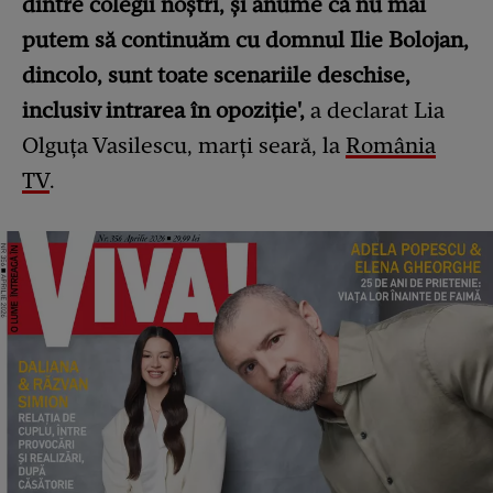
dintre colegii noştri, şi anume că nu mai
putem să continuăm cu domnul Ilie Bolojan,
dincolo, sunt toate scenariile deschise,
inclusiv intrarea în opoziţie',
a declarat Lia
Olguţa Vasilescu, marţi seară, la
România
TV
.