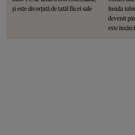
și este divorțată de tatăl fiicei sale
Insula iubir
devenit pări
este însărc