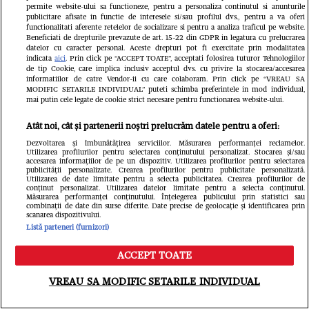
sosie în Tunisia. Avea aceeași
ani: ”Eu nu
permite website-ului sa functioneze, pentru a personaliza continutul si anunturile
publicitare afisate in functie de interesele si/sau profilul dvs., pentru a va oferi
statură, în jur de 70 de ani, tenul alb
cu niște pr
functionalitati aferente retelelor de socializare si pentru a analiza traficul pe website.
Beneficiati de drepturile prevazute de art. 15-22 din GDPR in legatura cu prelucrarea
datelor cu caracter personal. Aceste drepturi pot fi exercitate prin modalitatea
și ochii albaștri! Culmea, și îmbrăcat
aniversez ca
indicata
aici
. Prin click pe “ACCEPT TOATE”, acceptati folosirea tuturor Tehnologiilor
de tip Cookie, care implica inclusiv acceptul dvs. cu privire la stocarea/accesarea
ca nașul nostru” / EXCLUSIV
EXCLUSIV
informatiilor de catre Vendor-ii cu care colaboram. Prin click pe “VREAU SA
MODIFIC SETARILE INDIVIDUAL” puteti schimba preferintele in mod individual,
mai putin cele legate de cookie strict necesare pentru functionarea website-ului.
Atât noi, cât și partenerii noștri prelucrăm datele pentru a oferi:
Dezvoltarea și îmbunătățirea serviciilor. Măsurarea performanței reclamelor.
Utilizarea profilurilor pentru selectarea conținutului personalizat. Stocarea și/sau
accesarea informațiilor de pe un dispozitiv. Utilizarea profilurilor pentru selectarea
publicității personalizate. Crearea profilurilor pentru publicitate personalizată.
Utilizarea de date limitate pentru a selecta publicitatea. Crearea profilurilor de
conținut personalizat. Utilizarea datelor limitate pentru a selecta conținutul.
Măsurarea performanței conținutului. Înțelegerea publicului prin statistici sau
combinații de date din surse diferite. Date precise de geolocație și identificarea prin
scanarea dispozitivului.
Listă parteneri (furnizori)
ACCEPT TOATE
Meniu
Caută
VREAU SA MODIFIC SETARILE INDIVIDUAL