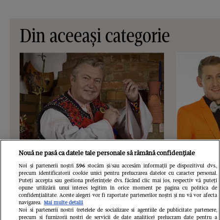
Din aceeași categorie
Nouă ne pasă ca datele tale personale să rămână confidențiale
VEDETE SI EVENIMENTE
VEDETE S
Noi și partenerii noștri
596
stocăm și/sau accesăm informații pe dispozitivul dvs.,
precum identificatorii cookie unici pentru prelucrarea datelor cu caracter personal.
Cum l-au confundat Luminița și
Nimic nu-i
Puteți accepta sau gestiona preferințele dvs. făcând clic mai jos, respectiv vă puteți
opune utilizării unui interes legitim în orice moment pe pagina cu politica de
Marian Baicu pe un tunisian cu
omagiază 
confidențialitate. Aceste alegeri vor fi raportate partenerilor noștri și nu vă vor afecta
navigarea.
Mai multe detalii
nașul lor, Gheorghe Turda: ”Are o
lui, care ar
Noi si partenerii nostri (retelele de socializare si agentiile de publicitate partenere,
precum si furnizorii nostri de servicii de date analitice) prelucram date pentru a