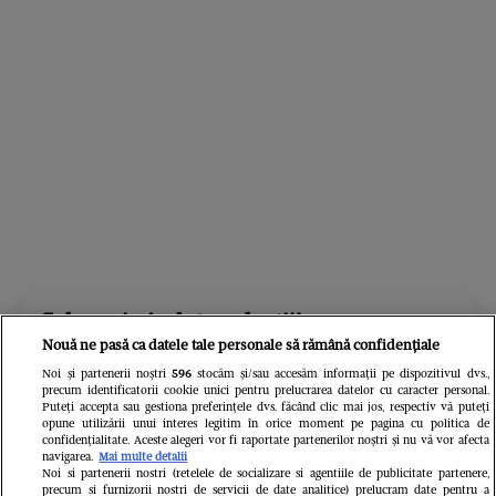
Cele mai vândute colecții!
Nouă ne pasă ca datele tale personale să rămână confidențiale
Noi și partenerii noștri
596
stocăm și/sau accesăm informații pe dispozitivul dvs.,
precum identificatorii cookie unici pentru prelucrarea datelor cu caracter personal.
Puteți accepta sau gestiona preferințele dvs. făcând clic mai jos, respectiv vă puteți
opune utilizării unui interes legitim în orice moment pe pagina cu politica de
confidențialitate. Aceste alegeri vor fi raportate partenerilor noștri și nu vă vor afecta
navigarea.
Mai multe detalii
Noi si partenerii nostri (retelele de socializare si agentiile de publicitate partenere,
precum si furnizorii nostri de servicii de date analitice) prelucram date pentru a