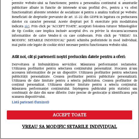
permite website-ului sa functioneze, pentru a personaliza continutul si anunturile
publicitare afisate in functie de interesele si/sau profilul dvs., pentru a va oferi
functionalitati aferente retelelor de socializare si pentru a analiza traficul pe website.
Beneficiati de drepturile prevazute de art. 15-22 din GDPR in legatura cu prelucrarea
datelor cu caracter personal. Aceste drepturi pot fi exercitate prin modalitatea
indicata
aici
. Prin click pe “ACCEPT TOATE”, acceptati folosirea tuturor Tehnologiilor
de tip Cookie, care implica inclusiv acceptul dvs. cu privire la stocarea/accesarea
informatiilor de catre Vendor-ii cu care colaboram. Prin click pe “VREAU SA
MODIFIC SETARILE INDIVIDUAL” puteti schimba preferintele in mod individual,
mai putin cele legate de cookie strict necesare pentru functionarea website-ului.
Atât noi, cât și partenerii noștri prelucrăm datele pentru a oferi:
Dezvoltarea și îmbunătățirea serviciilor. Măsurarea performanței reclamelor.
Utilizarea profilurilor pentru selectarea conținutului personalizat. Stocarea și/sau
accesarea informațiilor de pe un dispozitiv. Utilizarea profilurilor pentru selectarea
publicității personalizate. Crearea profilurilor pentru publicitate personalizată.
Utilizarea de date limitate pentru a selecta publicitatea. Crearea profilurilor de
ELLE - ediția iulie/august 2026
Gard
conținut personalizat. Utilizarea datelor limitate pentru a selecta conținutul.
Măsurarea performanței conținutului. Înțelegerea publicului prin statistici sau
39.99 RON
combinații de date din surse diferite. Date precise de geolocație și identificarea prin
scanarea dispozitivului.
Cumpără acum
Listă parteneri (furnizori)
ACCEPT TOATE
Meniu
Caută
VREAU SA MODIFIC SETARILE INDIVIDUAL