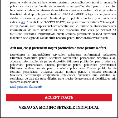
permite website-ului sa functioneze, pentru a personaliza continutul si anunturile
publicitare afisate in functie de interesele si/sau profilul dvs., pentru a va oferi
functionalitati aferente retelelor de socializare si pentru a analiza traficul pe website.
Beneficiati de drepturile prevazute de art. 15-22 din GDPR in legatura cu prelucrarea
datelor cu caracter personal. Aceste drepturi pot fi exercitate prin modalitatea
indicata
aici
. Prin click pe “ACCEPT TOATE”, acceptati folosirea tuturor Tehnologiilor
de tip Cookie, care implica inclusiv acceptul dvs. cu privire la stocarea/accesarea
informatiilor de catre Vendor-ii cu care colaboram. Prin click pe “VREAU SA
MODIFIC SETARILE INDIVIDUAL” puteti schimba preferintele in mod individual,
mai putin cele legate de cookie strict necesare pentru functionarea website-ului.
Atât noi, cât și partenerii noștri prelucrăm datele pentru a oferi:
Dezvoltarea și îmbunătățirea serviciilor. Măsurarea performanței reclamelor.
Utilizarea profilurilor pentru selectarea conținutului personalizat. Stocarea și/sau
accesarea informațiilor de pe un dispozitiv. Utilizarea profilurilor pentru selectarea
publicității personalizate. Crearea profilurilor pentru publicitate personalizată.
Utilizarea de date limitate pentru a selecta publicitatea. Crearea profilurilor de
conținut personalizat. Utilizarea datelor limitate pentru a selecta conținutul.
Când începe Asia Express 2026.
Măsurarea performanței conținutului. Înțelegerea publicului prin statistici sau
combinații de date din surse diferite. Date precise de geolocație și identificarea prin
Antena 1 a anunțat data oficială a
scanarea dispozitivului.
Listă parteneri (furnizori)
noului sezon filmat în Uzbekistan și
ACCEPT TOATE
China/ Detalii din culise
Meniu
Caută
VREAU SA MODIFIC SETARILE INDIVIDUAL