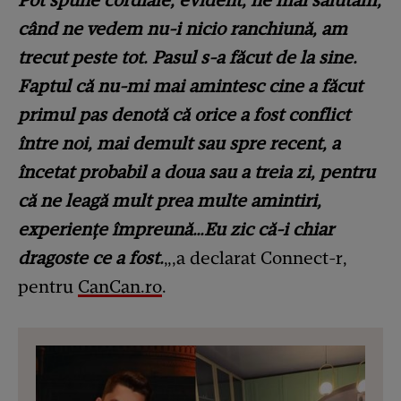
Pot spune cordiale, evident, ne mai salutăm,
când ne vedem nu-i nicio ranchiună, am
trecut peste tot. Pasul s-a făcut de la sine.
Faptul că nu-mi mai amintesc cine a făcut
primul pas denotă că orice a fost conflict
între noi, mai demult sau spre recent, a
încetat probabil a doua sau a treia zi, pentru
că ne leagă mult prea multe amintiri,
experiențe împreună…Eu zic că-i chiar
dragoste ce a fost.
„,a declarat Connect-r,
pentru
CanCan.ro
.