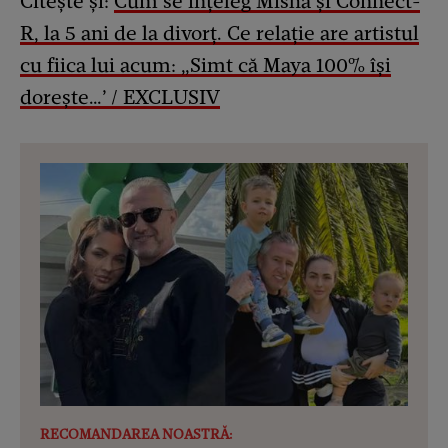
Citește și:
Cum se înțeleg Misha și Connect-
R, la 5 ani de la divorț. Ce relație are artistul
cu fiica lui acum: „Simt că Maya 100% își
dorește…’ / EXCLUSIV
RECOMANDAREA NOASTRĂ: