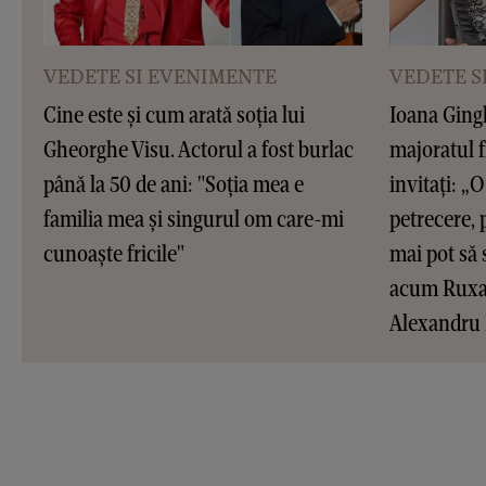
VEDETE SI EVENIMENTE
VEDETE S
Cine este și cum arată soția lui
Ioana Gingh
Gheorghe Visu. Actorul a fost burlac
majoratul f
până la 50 de ani: "Soția mea e
invitați: „O 
familia mea și singurul om care-mi
petrecere, 
cunoaște fricile"
mai pot să 
acum Ruxan
Alexandru