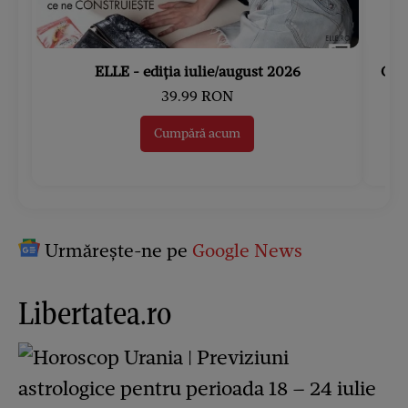
ELLE - ediția iulie/august 2026
Gard
39.99 RON
Cumpără acum
Urmărește-ne pe
Google News
Libertatea.ro