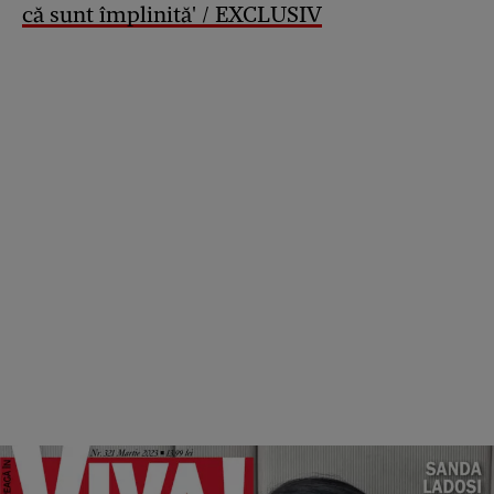
că sunt împlinită' / EXCLUSIV