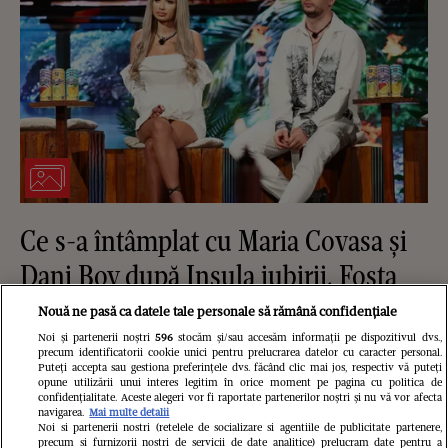
Ce s-a întâmplat cu Maria Covasa și
Dani Boy după Insula iubirii. Fosta
concurentă și-a schimbat radical
Nouă ne pasă ca datele tale personale să rămână confidențiale
imaginea, iar el se pregătește să se
Noi și partenerii noștri
596
stocăm și/sau accesăm informații pe dispozitivul dvs.,
precum identificatorii cookie unici pentru prelucrarea datelor cu caracter personal.
Puteți accepta sau gestiona preferințele dvs. făcând clic mai jos, respectiv vă puteți
căsătorească
opune utilizării unui interes legitim în orice moment pe pagina cu politica de
confidențialitate. Aceste alegeri vor fi raportate partenerilor noștri și nu vă vor afecta
navigarea.
Mai multe detalii
Noi si partenerii nostri (retelele de socializare si agentiile de publicitate partenere,
precum si furnizorii nostri de servicii de date analitice) prelucram date pentru a