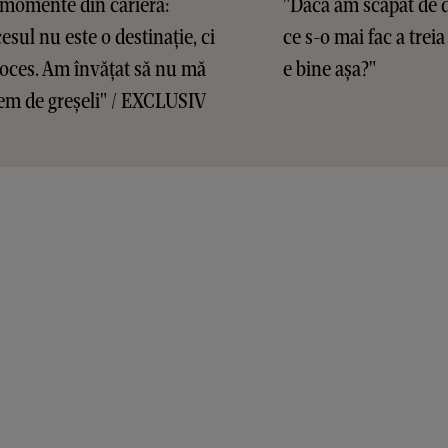
 momente din carieră:
"Dacă am scăpat de d
esul nu este o destinație, ci
ce s-o mai fac a treia
oces. Am învățat să nu mă
e bine așa?"
em de greșeli" / EXCLUSIV