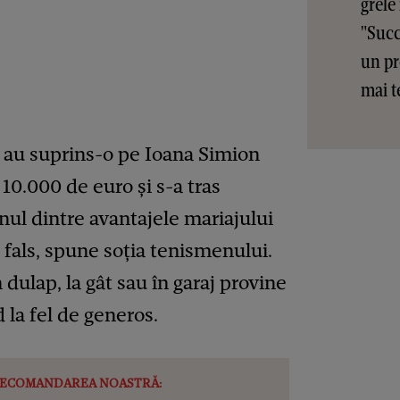
grele
"Succ
un pr
mai t
i au suprins-o pe Ioana Simion
 10.000 de euro şi s-a tras
nul dintre avantajele mariajului
 fals, spune soţia tenismenului.
dulap, la gât sau în garaj provine
nd la fel de generos.
ECOMANDAREA NOASTRĂ: