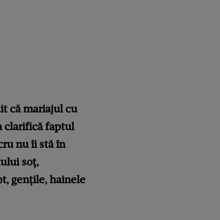
it că mariajul cu
clarifică faptul
ru nu îi stă în
ului soţ,
t, genţile, hainele