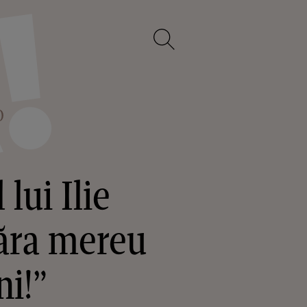
O
lui Ilie
păra mereu
ni!”