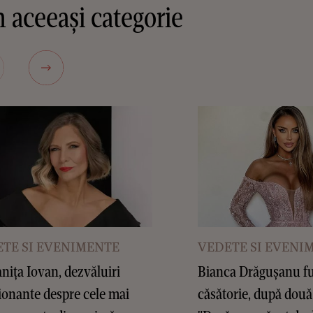
 aceeași categorie
TE SI EVENIMENTE
VEDETE SI EVENI
ița Iovan, dezvăluiri
Bianca Drăgușanu f
onante despre cele mai
căsătorie, după două