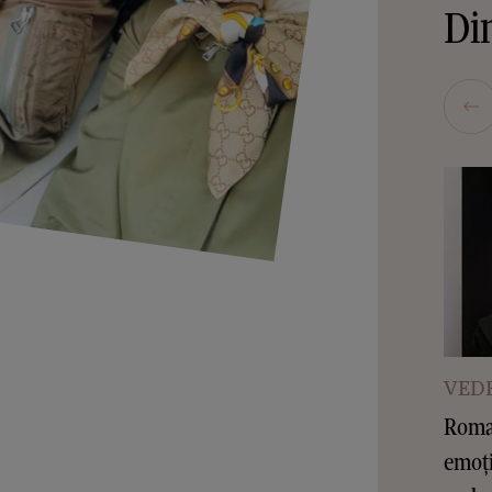
Din
VEDE
Roman
emoți