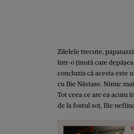
Zilelele trecute, paparazz
într-o ţinută care depăşea
concluzia că acesta este u
cu Ilie Năstase. Nimic mai
Tot ceea ce are ea acum în 
de la fostul soţ, Ilie nefii
R