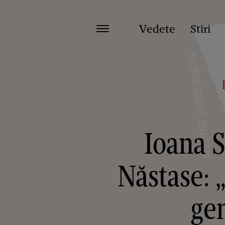
Vedete
Stiri
Ioana S
Năstase: 
gen