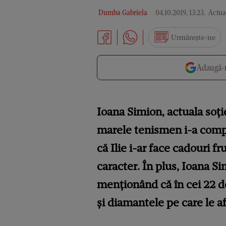
Dumba Gabriela
04.10.2019, 13:23
.
Actual
Urmărește-ne
Adaugă-n
Ioana Simion, actuala soţie
marele tenismen i-a comple
că Ilie i-ar face cadouri fr
caracter. În plus, Ioana S
menţionând că în cei 22 de
şi diamantele pe care le a