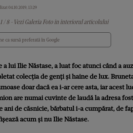
izat 04.10.2019, 13:29
1 / 8 - Vezi Galeria Foto in interiorul articolului
e ca sursă preferată în Google
 a lui Ilie Năstase, a luat foc atunci când a auz
tat colecţia de genţi şi haine de lux. Bruneta 
umoase doar dacă ea i-ar cere asta, iar acest luc
imion are numai cuvinte de laudă la adresa fost
 ani de căsnicie, bărbatul i-a cumpărat, de fap
fişează acum şi nu Ilie Năstase.