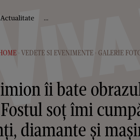
Actualitate
...
HOME
VEDETE SI EVENIMENTE
GALERIE FOT
>
>
imion îi bate obrazul 
„Fostul soţ îmi cum
ţi, diamante şi maşi