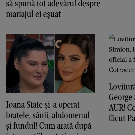
să spună tot adevărul despre
mariajul ei eșuat
Lovitur
George 
Ioana State și-a operat
AUR! Ce
brațele, sânii, abdomenul
făcut P
și fundul! Cum arată după