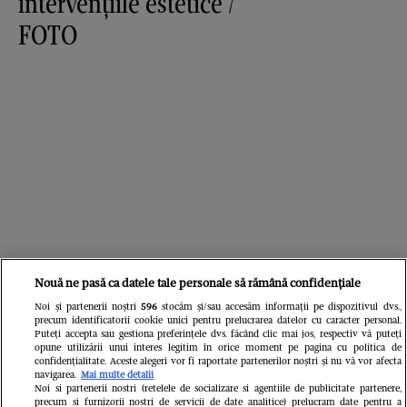
intervențiile estetice /
FOTO
Nouă ne pasă ca datele tale personale să rămână confidențiale
Noi și partenerii noștri
596
stocăm și/sau accesăm informații pe dispozitivul dvs.,
precum identificatorii cookie unici pentru prelucrarea datelor cu caracter personal.
Puteți accepta sau gestiona preferințele dvs. făcând clic mai jos, respectiv vă puteți
opune utilizării unui interes legitim în orice moment pe pagina cu politica de
confidențialitate. Aceste alegeri vor fi raportate partenerilor noștri și nu vă vor afecta
navigarea.
Mai multe detalii
Noi si partenerii nostri (retelele de socializare si agentiile de publicitate partenere,
precum si furnizorii nostri de servicii de date analitice) prelucram date pentru a