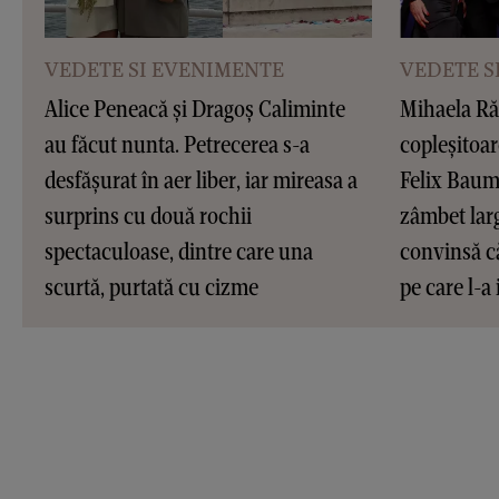
VEDETE SI EVENIMENTE
VEDETE S
Alice Peneacă și Dragoș Caliminte
Mihaela Ră
au făcut nunta. Petrecerea s-a
copleșitoar
desfășurat în aer liber, iar mireasa a
Felix Baum
surprins cu două rochii
zâmbet larg
spectaculoase, dintre care una
convinsă că
scurtă, purtată cu cizme
pe care l-a