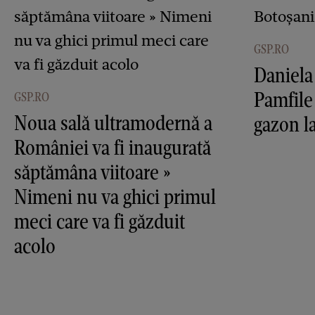
GSP.RO
Daniela
Pamfile
GSP.RO
Noua sală ultramodernă a
gazon l
României va fi inaugurată
săptămâna viitoare »
Nimeni nu va ghici primul
meci care va fi găzduit
acolo