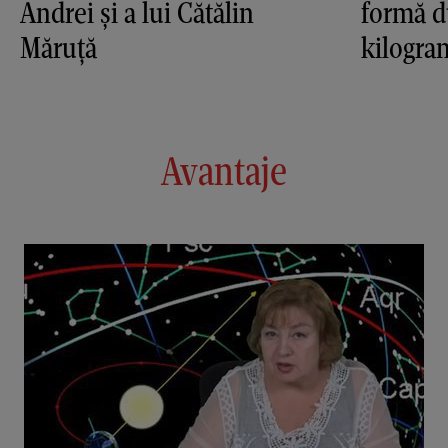
Andrei și a lui Cătălin
formă du
Măruță
kilogra
Avantaje