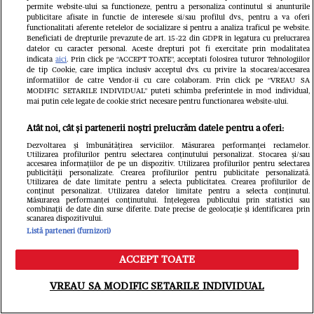
permite website-ului sa functioneze, pentru a personaliza continutul si anunturile
publicitare afisate in functie de interesele si/sau profilul dvs., pentru a va oferi
functionalitati aferente retelelor de socializare si pentru a analiza traficul pe website.
Beneficiati de drepturile prevazute de art. 15-22 din GDPR in legatura cu prelucrarea
datelor cu caracter personal. Aceste drepturi pot fi exercitate prin modalitatea
indicata
aici
. Prin click pe “ACCEPT TOATE”, acceptati folosirea tuturor Tehnologiilor
de tip Cookie, care implica inclusiv acceptul dvs. cu privire la stocarea/accesarea
informatiilor de catre Vendor-ii cu care colaboram. Prin click pe “VREAU SA
MODIFIC SETARILE INDIVIDUAL” puteti schimba preferintele in mod individual,
mai putin cele legate de cookie strict necesare pentru functionarea website-ului.
Mirabela Grădinaru, apariție
Atât noi, cât și partenerii noștri prelucrăm datele pentru a oferi:
surprinzătoare la tribunal, flancată
Dezvoltarea și îmbunătățirea serviciilor. Măsurarea performanței reclamelor.
Utilizarea profilurilor pentru selectarea conținutului personalizat. Stocarea și/sau
accesarea informațiilor de pe un dispozitiv. Utilizarea profilurilor pentru selectarea
de bodyguarzi. Ce s-a aflat despre
publicității personalizate. Crearea profilurilor pentru publicitate personalizată.
Utilizarea de date limitate pentru a selecta publicitatea. Crearea profilurilor de
prezența ei la Curtea de Apel
conținut personalizat. Utilizarea datelor limitate pentru a selecta conținutul.
Măsurarea performanței conținutului. Înțelegerea publicului prin statistici sau
combinații de date din surse diferite. Date precise de geolocație și identificarea prin
scanarea dispozitivului.
Listă parteneri (furnizori)
ACCEPT TOATE
Meniu
Caută
VREAU SA MODIFIC SETARILE INDIVIDUAL