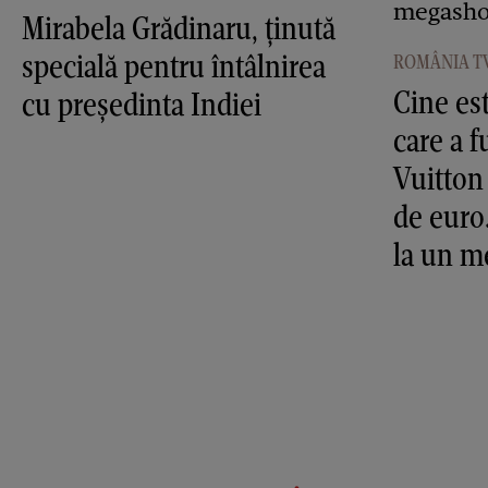
Mirabela Grădinaru, ţinută
specială pentru întâlnirea
ROMÂNIA T
Cine est
cu preşedinta Indiei
care a f
Vuitton
de euro
la un 