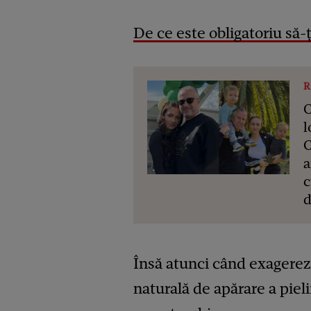
De ce este obligatoriu să-ț
R
C
l
C
a
c
d
Însă atunci când exagerezi
naturală de apărare a pielii