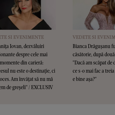
TE SI EVENIMENTE
VEDETE SI EVENI
ița Iovan, dezvăluiri
Bianca Drăgușanu f
onante despre cele mai
căsătorie, după două
 momente din carieră:
"Dacă am scăpat de d
esul nu este o destinație, ci
ce s-o mai fac a treia
oces. Am învățat să nu mă
e bine așa?"
em de greșeli" / EXCLUSIV