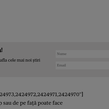
!
afla cele mai noi știri
24973,2424972,2424971,2424970"]
rp sau de pe față poate face