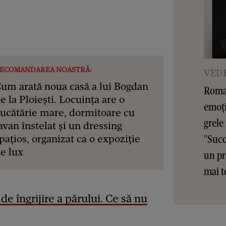
ECOMANDAREA NOASTRĂ:
VEDE
um arată noua casă a lui Bogdan
Roman
e la Ploiești. Locuința are o
emoți
ucătărie mare, dormitoare cu
grele
avan înstelat și un dressing
"Succ
pațios, organizat ca o expoziție
e lux
un pr
mai t
e îngrijire a părului. Ce să nu