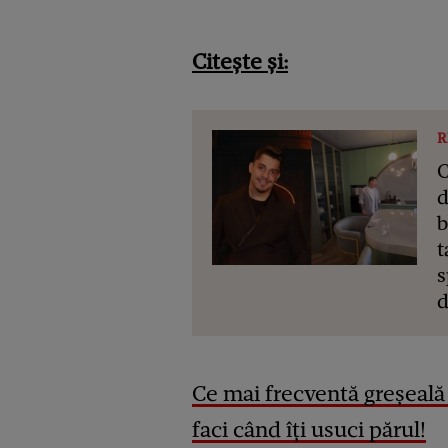
Citește și:
R
C
d
b
t
s
d
Ce mai frecventă greșeală d
faci când îți usuci părul!