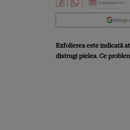
Urmărește-ne
Adaugă-n
Exfolierea este indicată at
distrugi pielea. Ce proble