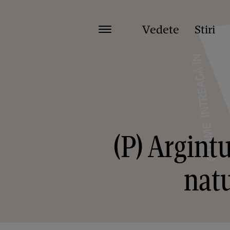
Vedete
Stiri
(P) Argint
natu