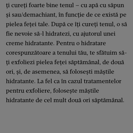
ți cureți foarte bine tenul – cu apă cu săpun
și sau/demachiant, în funcție de ce există pe
pielea feței tale. După ce îți cureți tenul, o să
fie nevoie să-l hidratezi, cu ajutorul unei
creme hidratante. Pentru o hidratare
corespunzătoare a tenului tău, te sfătuim să-
ți exfoliezi pielea feței săptămânal, de două
ori, și, de asemenea, să folosești măștile
hidratante. La fel ca în cazul tratamentelor
pentru exfoliere, folosește măștile
hidratante de cel mult două ori săptămânal.