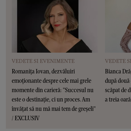
VEDETE SI EVENIMENTE
VEDETE S
Romanița Iovan, dezvăluiri
Bianca Dră
emoționante despre cele mai grele
după două 
momente din carieră: "Succesul nu
scăpat de d
este o destinație, ci un proces. Am
a treia oar
învățat să nu mă mai tem de greșeli"
/ EXCLUSIV