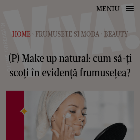
MENIU
HOME
FRUMUSETE SI MODA
BEAUTY
>
>
(P) Make up natural: cum să-ți
scoți în evidență frumusețea?