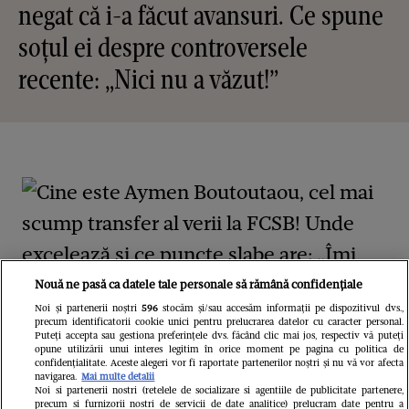
negat că i-a făcut avansuri. Ce spune
soțul ei despre controversele
recente: „Nici nu a văzut!”
Nouă ne pasă ca datele tale personale să rămână confidențiale
Noi și partenerii noștri
596
stocăm și/sau accesăm informații pe dispozitivul dvs.,
precum identificatorii cookie unici pentru prelucrarea datelor cu caracter personal.
FANATIK.RO
Puteți accepta sau gestiona preferințele dvs. făcând clic mai jos, respectiv vă puteți
opune utilizării unui interes legitim în orice moment pe pagina cu politica de
Cine este Aymen Boutoutaou, cel
confidențialitate. Aceste alegeri vor fi raportate partenerilor noștri și nu vă vor afecta
navigarea.
Mai multe detalii
mai scump transfer al verii la FCSB!
Noi si partenerii nostri (retelele de socializare si agentiile de publicitate partenere,
precum si furnizorii nostri de servicii de date analitice) prelucram date pentru a