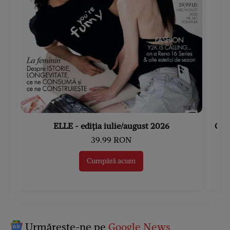
ELLE - ediția iulie/august 2026
Gard
39.99 RON
Cumpără acum
Urmărește-ne pe
Google News