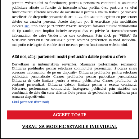
Unde excelează și ce puncte slabe
permite website-ului sa functioneze, pentru a personaliza continutul si anunturile
publicitare afisate in functie de interesele si/sau profilul dvs., pentru a va oferi
functionalitati aferente retelelor de socializare si pentru a analiza traficul pe website.
are: „Îmi place să provoc”
Beneficiati de drepturile prevazute de art. 15-22 din GDPR in legatura cu prelucrarea
datelor cu caracter personal. Aceste drepturi pot fi exercitate prin modalitatea
indicata
aici
. Prin click pe “ACCEPT TOATE”, acceptati folosirea tuturor Tehnologiilor
de tip Cookie, care implica inclusiv acceptul dvs. cu privire la stocarea/accesarea
informatiilor de catre Vendor-ii cu care colaboram. Prin click pe “VREAU SA
MODIFIC SETARILE INDIVIDUAL” puteti schimba preferintele in mod individual,
mai putin cele legate de cookie strict necesare pentru functionarea website-ului.
Atât noi, cât și partenerii noștri prelucrăm datele pentru a oferi:
Dezvoltarea și îmbunătățirea serviciilor. Măsurarea performanței reclamelor.
Utilizarea profilurilor pentru selectarea conținutului personalizat. Stocarea și/sau
accesarea informațiilor de pe un dispozitiv. Utilizarea profilurilor pentru selectarea
publicității personalizate. Crearea profilurilor pentru publicitate personalizată.
GSP.RO
Utilizarea de date limitate pentru a selecta publicitatea. Crearea profilurilor de
conținut personalizat. Utilizarea datelor limitate pentru a selecta conținutul.
Aymen Boutoutaou, noua
GSP.RO
Măsurarea performanței conținutului. Înțelegerea publicului prin statistici sau
combinații de date din surse diferite. Date precise de geolocație și identificarea prin
Crucea 
achiziție a lui FCSB, și-a
scanarea dispozitivului.
Listă parteneri (furnizori)
Cum ara
făcut apariția în Ghencea!
ACCEPT TOATE
lui FCS
Meniu
Caută
VREAU SA MODIFIC SETARILE INDIVIDUAL
imagini