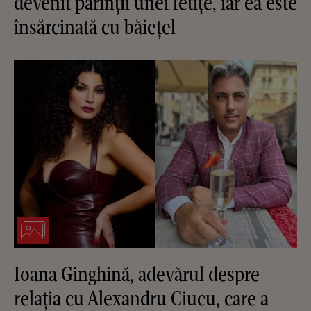
devenit părinții unei fetițe, iar ea este
însărcinată cu băiețel
Ioana Ginghină, adevărul despre
relația cu Alexandru Ciucu, care a