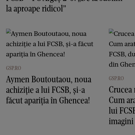
la aproape ridicol”
GSP.RO
Aymen Boutoutaou, noua
GSP.RO
Crucea 
achiziție a lui FCSB, și-a
Cum ara
făcut apariția în Ghencea!
lui FCS
imagini