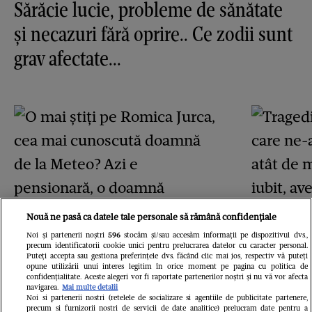
Sărăcie lucie, probleme de sănătate
și necazuri fără oprire.. Ce zodii sunt
grav afectate...
Nouă ne pasă ca datele tale personale să rămână confidențiale
Noi și partenerii noștri
596
stocăm și/sau accesăm informații pe dispozitivul dvs.,
precum identificatorii cookie unici pentru prelucrarea datelor cu caracter personal.
Puteți accepta sau gestiona preferințele dvs. făcând clic mai jos, respectiv vă puteți
opune utilizării unui interes legitim în orice moment pe pagina cu politica de
confidențialitate. Aceste alegeri vor fi raportate partenerilor noștri și nu vă vor afecta
navigarea.
Mai multe detalii
Noi si partenerii nostri (retelele de socializare si agentiile de publicitate partenere,
precum si furnizorii nostri de servicii de date analitice) prelucram date pentru a