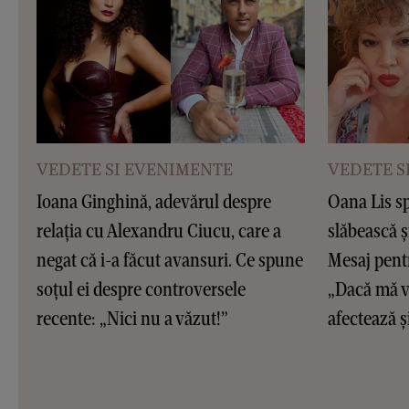
VEDETE SI EVENIMENTE
VEDETE S
Ioana Ginghină, adevărul despre
Oana Lis sp
relația cu Alexandru Ciucu, care a
slăbească ș
negat că i-a făcut avansuri. Ce spune
Mesaj pentr
soțul ei despre controversele
„Dacă mă ve
recente: „Nici nu a văzut!”
afectează și