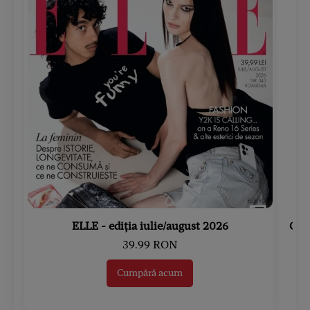
ELLE - ediția iulie/august 2026
Gard
39.99 RON
Cumpără acum