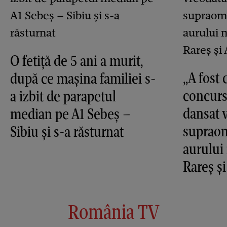
O fetiță de 5 ani a murit,
„A fost 
după ce mașina familiei s-
concurs
a izbit de parapetul
dansat v
median pe A1 Sebeș –
supraom
Sibiu și s-a răsturnat
aurului
Rareș ș
România TV