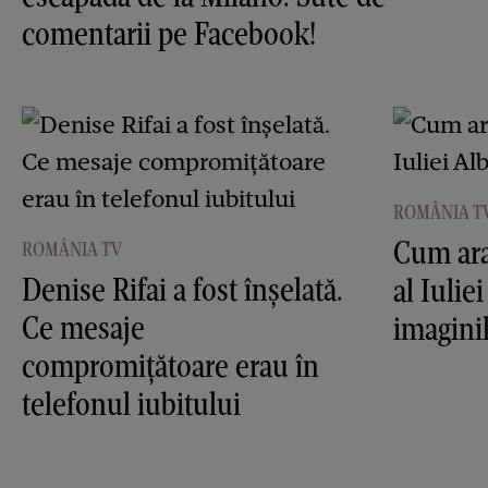
comentarii pe Facebook!
ROMÂNIA T
Cum ara
ROMÂNIA TV
Denise Rifai a fost înşelată.
al Iulie
Ce mesaje
imagini
compromiţătoare erau în
telefonul iubitului