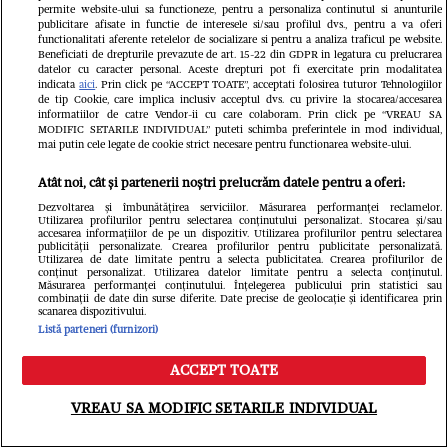
O mai știți pe Romica
Tragedie
permite website-ului sa functioneze, pentru a personaliza continutul si anunturile
publicitare afisate in functie de interesele si/sau profilul dvs., pentru a va oferi
Jurca, cea mai cunoscută
care ne
functionalitati aferente retelelor de socializare si pentru a analiza traficul pe website.
Beneficiati de drepturile prevazute de art. 15-22 din GDPR in legatura cu prelucrarea
datelor cu caracter personal. Aceste drepturi pot fi exercitate prin modalitatea
doamnă de la Meteo? Azi e
cu atât 
indicata
aici
. Prin click pe “ACCEPT TOATE”, acceptati folosirea tuturor Tehnologiilor
de tip Cookie, care implica inclusiv acceptul dvs. cu privire la stocarea/accesarea
pensionară, o doamnă
Tânăr, i
informatiilor de catre Vendor-ii cu care colaboram. Prin click pe “VREAU SA
MODIFIC SETARILE INDIVIDUAL” puteti schimba preferintele in mod individual,
respectată și iubită, dar stai
viața în
mai putin cele legate de cookie strict necesare pentru functionarea website-ului.
să vezi ce s-a aflat despre
să o în
Atât noi, cât și partenerii noștri prelucrăm datele pentru a oferi:
Dezvoltarea și îmbunătățirea serviciilor. Măsurarea performanței reclamelor.
fiul ei. Nimeni, dar nimeni
Anunțul
Utilizarea profilurilor pentru selectarea conținutului personalizat. Stocarea și/sau
accesarea informațiilor de pe un dispozitiv. Utilizarea profilurilor pentru selectarea
nu s-ar fi așteptat la asta.
inima z
publicității personalizate. Crearea profilurilor pentru publicitate personalizată.
Utilizarea de date limitate pentru a selecta publicitatea. Crearea profilurilor de
conținut personalizat. Utilizarea datelor limitate pentru a selecta conținutul.
Păcat!
genialu
Măsurarea performanței conținutului. Înțelegerea publicului prin statistici sau
combinații de date din surse diferite. Date precise de geolocație și identificarea prin
scanarea dispozitivului.
Listă parteneri (furnizori)
Unica
ACCEPT TOATE
Meniu
Caută
VREAU SA MODIFIC SETARILE INDIVIDUAL