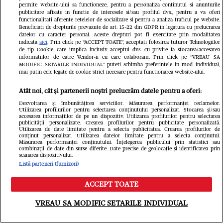
spus „M-a sunat Lia”, se întoarce în
permite website-ului sa functioneze, pentru a personaliza continutul si anunturile
publicitare afisate in functie de interesele si/sau profilul dvs., pentru a va oferi
magistratură la 5 luni după
functionalitati aferente retelelor de socializare si pentru a analiza traficul pe website.
Beneficiati de drepturile prevazute de art. 15-22 din GDPR in legatura cu prelucrarea
datelor cu caracter personal. Aceste drepturi pot fi exercitate prin modalitatea
pensionare. Ce va face
indicata
aici
. Prin click pe “ACCEPT TOATE”, acceptati folosirea tuturor Tehnologiilor
de tip Cookie, care implica inclusiv acceptul dvs. cu privire la stocarea/accesarea
informatiilor de catre Vendor-ii cu care colaboram. Prin click pe “VREAU SA
MODIFIC SETARILE INDIVIDUAL” puteti schimba preferintele in mod individual,
mai putin cele legate de cookie strict necesare pentru functionarea website-ului.
Atât noi, cât și partenerii noștri prelucrăm datele pentru a oferi:
Dezvoltarea și îmbunătățirea serviciilor. Măsurarea performanței reclamelor.
Utilizarea profilurilor pentru selectarea conținutului personalizat. Stocarea și/sau
accesarea informațiilor de pe un dispozitiv. Utilizarea profilurilor pentru selectarea
publicității personalizate. Crearea profilurilor pentru publicitate personalizată.
Utilizarea de date limitate pentru a selecta publicitatea. Crearea profilurilor de
conținut personalizat. Utilizarea datelor limitate pentru a selecta conținutul.
Măsurarea performanței conținutului. Înțelegerea publicului prin statistici sau
combinații de date din surse diferite. Date precise de geolocație și identificarea prin
scanarea dispozitivului.
Listă parteneri (furnizori)
ACCEPT TOATE
Meniu
Caută
VREAU SA MODIFIC SETARILE INDIVIDUAL