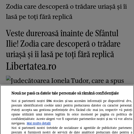
Veste dureroasă înainte de Sfântul
Ilie! Zodia care descoperă o trădare
uriașă și îi lasă pe toți fără replică
Libertatea.ro
Nouă ne pasă ca datele tale personale să rămână confidențiale
Noi și partenerii noștri
596
stocăm și/sau accesăm informații pe dispozitivul dvs.,
precum identificatorii cookie unici pentru prelucrarea datelor cu caracter personal.
Puteți accepta sau gestiona preferințele dvs. făcând clic mai jos, respectiv vă puteți
opune utilizării unui interes legitim în orice moment pe pagina cu politica de
confidențialitate. Aceste alegeri vor fi raportate partenerilor noștri și nu vă vor afecta
navigarea.
Mai multe detalii
Judecătoarea Ionela Tudor, care a
Noi si partenerii nostri (retelele de socializare si agentiile de publicitate partenere,
precum si furnizorii nostri de servicii de date analitice) prelucram date pentru a