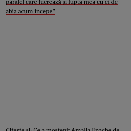
paralel care lucrează și lupta mea cu ei de
abia acum începe”
Citește și:
Ce a moștenit Amalia Enache de