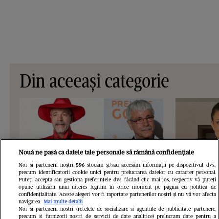
Din aceeași categorie
Nouă ne pasă ca datele tale personale să rămână confidențiale
Noi și partenerii noștri
596
stocăm și/sau accesăm informații pe dispozitivul dvs.,
precum identificatorii cookie unici pentru prelucrarea datelor cu caracter personal.
Puteți accepta sau gestiona preferințele dvs. făcând clic mai jos, respectiv vă puteți
opune utilizării unui interes legitim în orice moment pe pagina cu politica de
confidențialitate. Aceste alegeri vor fi raportate partenerilor noștri și nu vă vor afecta
navigarea.
Mai multe detalii
VEDETE SI EVENIMENTE
VEDETE S
Noi si partenerii nostri (retelele de socializare si agentiile de publicitate partenere,
precum si furnizorii nostri de servicii de date analitice) prelucram date pentru a