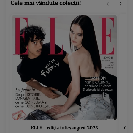
Cele mai vândute colecții!
ELLE - ediția iulie/august 2026
Gard