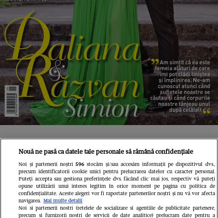
Andra Marinescu: „Îmi este
Nouă ne pasă ca datele tale personale să rămână confidențiale
Noi și partenerii noștri
596
stocăm și/sau accesăm informații pe dispozitivul dvs.,
foarte greu să concep că în 2024
precum identificatorii cookie unici pentru prelucrarea datelor cu caracter personal.
Puteți accepta sau gestiona preferințele dvs. făcând clic mai jos, respectiv vă puteți
opune utilizării unui interes legitim în orice moment pe pagina cu politica de
confidențialitate. Aceste alegeri vor fi raportate partenerilor noștri și nu vă vor afecta
mai există așa ceva”
navigarea.
Mai multe detalii
Noi si partenerii nostri (retelele de socializare si agentiile de publicitate partenere,
precum si furnizorii nostri de servicii de date analitice) prelucram date pentru a