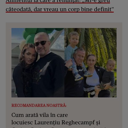
Alimentul la care a renunțat: „Mi-e greu
câteodată, dar vreau un corp bine definit”
RECOMANDAREA NOASTRĂ:
Cum arată vila în care
locuiesc Laurențiu Reghecampf și