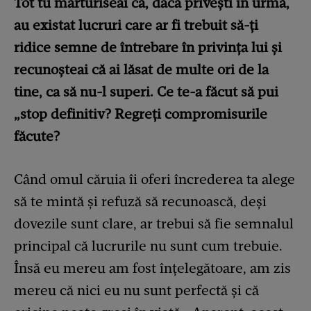
Tot tu mărturiseai că, dacă privești în urmă,
au existat lucruri care ar fi trebuit să-ți
ridice semne de întrebare în privința lui și
recunoșteai că ai lăsat de multe ori de la
tine, ca să nu-l superi. Ce te-a făcut să pui
„stop definitiv? Regreți compromisurile
făcute?
Când omul căruia îi oferi încrederea ta alege
să te mintă și refuză să recunoască, deși
dovezile sunt clare, ar trebui să fie semnalul
principal că lucrurile nu sunt cum trebuie.
Însă eu mereu am fost înțelegătoare, am zis
mereu că nici eu nu sunt perfectă și că