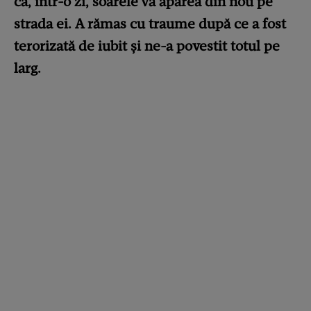
că, într-o zi, soarele va apărea din nou pe
strada ei.
A rămas cu traume după ce a fost
terorizată de iubit și ne-a povestit totul pe
larg.