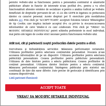
permite website-ului sa functioneze, pentru a personaliza continutul si anunturile
publicitare afisate in functie de interesele si/sau profilul dvs., pentru a va oferi
Totodată, aș vrea să ne adresăm și femeilor
functionalitati aferente retelelor de socializare si pentru a analiza traficul pe website.
Beneficiati de drepturile prevazute de art. 15-22 din GDPR in legatura cu prelucrarea
care au fost sau sunt victimele violenței
datelor cu caracter personal. Aceste drepturi pot fi exercitate prin modalitatea
indicata
aici
. Prin click pe “ACCEPT TOATE”, acceptati folosirea tuturor Tehnologiilor
domestice. Ce sfaturi ai pentru ele?
de tip Cookie, care implica inclusiv acceptul dvs. cu privire la stocarea/accesarea
informatiilor de catre Vendor-ii cu care colaboram. Prin click pe “VREAU SA
MODIFIC SETARILE INDIVIDUAL” puteti schimba preferintele in mod individual,
mai putin cele legate de cookie strict necesare pentru functionarea website-ului.
Atât noi, cât și partenerii noștri prelucrăm datele pentru a oferi:
Dezvoltarea și îmbunătățirea serviciilor. Măsurarea performanței reclamelor.
Utilizarea profilurilor pentru selectarea conținutului personalizat. Stocarea și/sau
accesarea informațiilor de pe un dispozitiv. Utilizarea profilurilor pentru selectarea
publicității personalizate. Crearea profilurilor pentru publicitate personalizată.
Utilizarea de date limitate pentru a selecta publicitatea. Crearea profilurilor de
conținut personalizat. Utilizarea datelor limitate pentru a selecta conținutul.
Măsurarea performanței conținutului. Înțelegerea publicului prin statistici sau
combinații de date din surse diferite. Date precise de geolocație și identificarea prin
scanarea dispozitivului.
Listă parteneri (furnizori)
ACCEPT TOATE
Meniu
Caută
VREAU SA MODIFIC SETARILE INDIVIDUAL