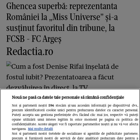
Ghencea superbă: reprezentanta
României la „Miss Universe” și-a
susținut favoritul din tribune, la
FCSB - FC Argeș
Redactia.ro
Nouă ne pasă ca datele tale personale să rămână confidențiale
Cum a fost Denise Rifai înșelată de
Noi și partenerii noștri
596
stocăm și/sau accesăm informații pe dispozitivul dvs.,
precum identificatorii cookie unici pentru prelucrarea datelor cu caracter personal.
fostul iubit? Prezentatoarea a făcut
Puteți accepta sau gestiona preferințele dvs. făcând clic mai jos, respectiv vă puteți
opune utilizării unui interes legitim în orice moment pe pagina cu politica de
dezvăluirea în direct, la TV
confidențialitate. Aceste alegeri vor fi raportate partenerilor noștri și nu vă vor afecta
navigarea.
Mai multe detalii
Noi si partenerii nostri (retelele de socializare si agentiile de publicitate partenere,
Libertatea.ro
precum si furnizorii nostri de servicii de date analitice) prelucram date pentru a