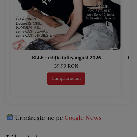
ELLE - ediția iulie/august 2026
Gard
39.99 RON
Cumpără acum
Urmărește-ne pe
Google News