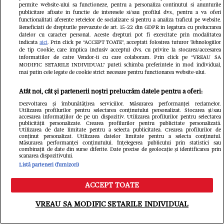
permite website-ului sa functioneze, pentru a personaliza continutul si anunturile
publicitare afisate in functie de interesele si/sau profilul dvs., pentru a va oferi
functionalitati aferente retelelor de socializare si pentru a analiza traficul pe website.
Beneficiati de drepturile prevazute de art. 15-22 din GDPR in legatura cu prelucrarea
datelor cu caracter personal. Aceste drepturi pot fi exercitate prin modalitatea
indicata
aici
. Prin click pe “ACCEPT TOATE”, acceptati folosirea tuturor Tehnologiilor
de tip Cookie, care implica inclusiv acceptul dvs. cu privire la stocarea/accesarea
informatiilor de catre Vendor-ii cu care colaboram. Prin click pe “VREAU SA
MODIFIC SETARILE INDIVIDUAL” puteti schimba preferintele in mod individual,
mai putin cele legate de cookie strict necesare pentru functionarea website-ului.
Atât noi, cât și partenerii noștri prelucrăm datele pentru a oferi:
Dezvoltarea și îmbunătățirea serviciilor. Măsurarea performanței reclamelor.
Utilizarea profilurilor pentru selectarea conținutului personalizat. Stocarea și/sau
Povestea tânărului cu deficiență de
accesarea informațiilor de pe un dispozitiv. Utilizarea profilurilor pentru selectarea
publicității personalizate. Crearea profilurilor pentru publicitate personalizată.
Utilizarea de date limitate pentru a selecta publicitatea. Crearea profilurilor de
auz care reprezintă România la
conținut personalizat. Utilizarea datelor limitate pentru a selecta conținutul.
Măsurarea performanței conținutului. Înțelegerea publicului prin statistici sau
concursuri mondiale de frumusețe:
combinații de date din surse diferite. Date precise de geolocație și identificarea prin
scanarea dispozitivului.
Listă parteneri (furnizori)
„Limitele există doar atunci când
renunțăm la visurile noastre”
ACCEPT TOATE
Meniu
Caută
VREAU SA MODIFIC SETARILE INDIVIDUAL