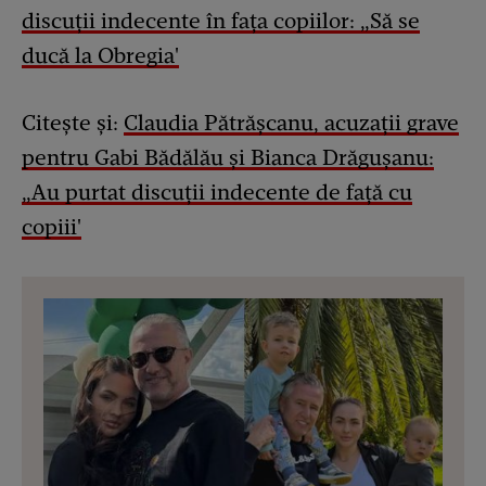
discuții indecente în fața copiilor: „Să se
ducă la Obregia'
Citește și:
Claudia Pătrășcanu, acuzații grave
pentru Gabi Bădălău și Bianca Drăgușanu:
„Au purtat discuții indecente de față cu
copiii'