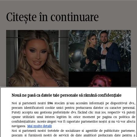
Citește în continuare
Nouă ne pasă ca datele tale personale să rămână confidențiale
Noi și partenerii noștri
596
stocăm și/sau accesăm informații pe dispozitivul dvs.,
precum identificatorii cookie unici pentru prelucrarea datelor cu caracter personal.
Puteți accepta sau gestiona preferințele dvs. făcând clic mai jos, respectiv vă puteți
opune utilizării unui interes legitim în orice moment pe pagina cu politica de
Cine este Roxana Vașniuc. A lucrat la
confidențialitate. Aceste alegeri vor fi raportate partenerilor noștri și nu vă vor afecta
navigarea.
Mai multe detalii
Noi si partenerii nostri (retelele de socializare si agentiile de publicitate partenere,
Etno TV, de unde a fost concediată,
precum si furnizorii nostri de servicii de date analitice) prelucram date pentru a