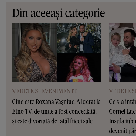
Din aceeași categorie
VEDETE SI EVENIMENTE
VEDETE S
Cine este Roxana Vașniuc. A lucrat la
Ce s-a întâ
Etno TV, de unde a fost concediată,
Cornel Luc
și este divorțată de tatăl fiicei sale
Insula iubir
devenit pări