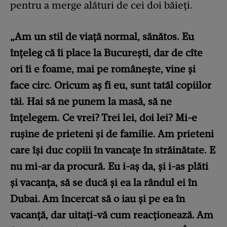
pentru a merge alături de cei doi băieți.
„Am un stil de viață normal, sănătos. Eu
înțeleg că îi place la București, dar de cîte
ori îi e foame, mai pe românește, vine și
face circ. Oricum aș fi eu, sunt tatăl copiilor
tăi. Hai să ne punem la masă, să ne
înțelegem. Ce vrei? Trei lei, doi lei? Mi-e
rușine de prieteni și de familie. Am prieteni
care își duc copiii în vancațe în străinătate. E
nu mi-ar da procură. Eu i-aș da, și i-as plăti
și vacanța, să se ducă și ea la rândul ei în
Dubai. Am încercat să o iau și pe ea în
vacanță, dar uitați-vă cum reacționează. Am