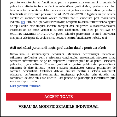
permite website-ului sa functioneze, pentru a personaliza continutul si anunturile
și este divorțată de tatăl fiicei sale
publicitare afisate in functie de interesele si/sau profilul dvs., pentru a va oferi
functionalitati aferente retelelor de socializare si pentru a analiza traficul pe website.
Beneficiati de drepturile prevazute de art. 15-22 din GDPR in legatura cu prelucrarea
datelor cu caracter personal. Aceste drepturi pot fi exercitate prin modalitatea
indicata
aici
. Prin click pe “ACCEPT TOATE”, acceptati folosirea tuturor Tehnologiilor
de tip Cookie, care implica inclusiv acceptul dvs. cu privire la stocarea/accesarea
informatiilor de catre Vendor-ii cu care colaboram. Prin click pe “VREAU SA
MODIFIC SETARILE INDIVIDUAL” puteti schimba preferintele in mod individual,
mai putin cele legate de cookie strict necesare pentru functionarea website-ului.
Atât noi, cât și partenerii noștri prelucrăm datele pentru a oferi:
Dezvoltarea și îmbunătățirea serviciilor. Măsurarea performanței reclamelor.
Utilizarea profilurilor pentru selectarea conținutului personalizat. Stocarea și/sau
accesarea informațiilor de pe un dispozitiv. Utilizarea profilurilor pentru selectarea
publicității personalizate. Crearea profilurilor pentru publicitate personalizată.
Utilizarea de date limitate pentru a selecta publicitatea. Crearea profilurilor de
conținut personalizat. Utilizarea datelor limitate pentru a selecta conținutul.
Măsurarea performanței conținutului. Înțelegerea publicului prin statistici sau
combinații de date din surse diferite. Date precise de geolocație și identificarea prin
scanarea dispozitivului.
Listă parteneri (furnizori)
ACCEPT TOATE
Ce s-a întâmplat cu Iustina Loghin și
Meniu
Caută
VREAU SA MODIFIC SETARILE INDIVIDUAL
Cornel Luchian după experiența