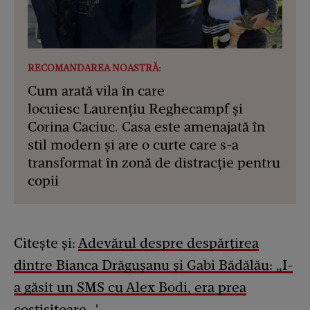
RECOMANDAREA NOASTRĂ:
Cum arată vila în care
locuiesc Laurențiu Reghecampf și
Corina Caciuc. Casa este amenajată în
stil modern și are o curte care s-a
transformat în zonă de distracție pentru
copii
Citește și:
Adevărul despre despărțirea
dintre Bianca Drăgușanu și Gabi Bădălău: „I-
a găsit un SMS cu Alex Bodi, era prea
costisitoare…'