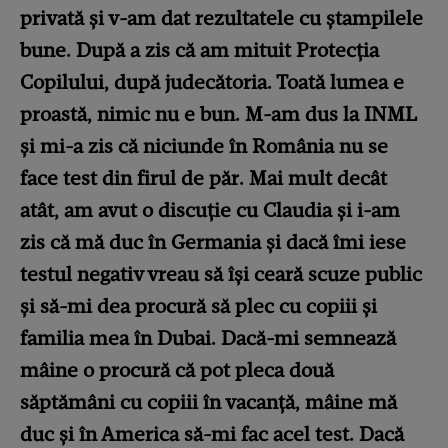
privată și v-am dat rezultatele cu ștampilele
bune. După a zis că am mituit Protecția
Copilului, după judecătoria. Toată lumea e
proastă, nimic nu e bun. M-am dus la INML
și mi-a zis că niciunde în România nu se
face test din firul de păr. Mai mult decât
atât, am avut o discuție cu Claudia și i-am
zis că mă duc în Germania și dacă îmi iese
testul negativ vreau să își ceară scuze public
și să-mi dea procură să plec cu copiii și
familia mea în Dubai. Dacă-mi semnează
mâine o procură că pot pleca două
săptămâni cu copiii în vacanță, mâine mă
duc și în America să-mi fac acel test. Dacă