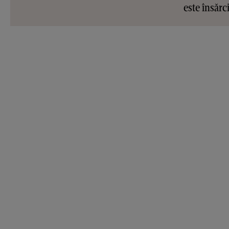
este însărc