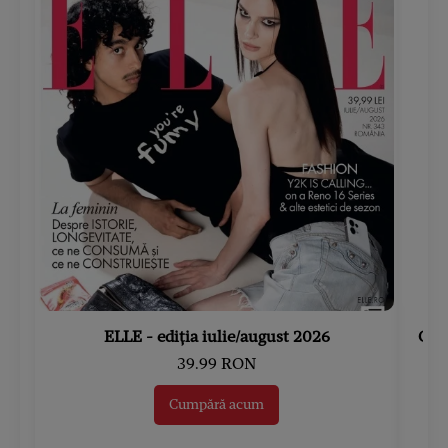
ELLE - ediția iulie/august 2026
Gard
39.99 RON
Cumpără acum