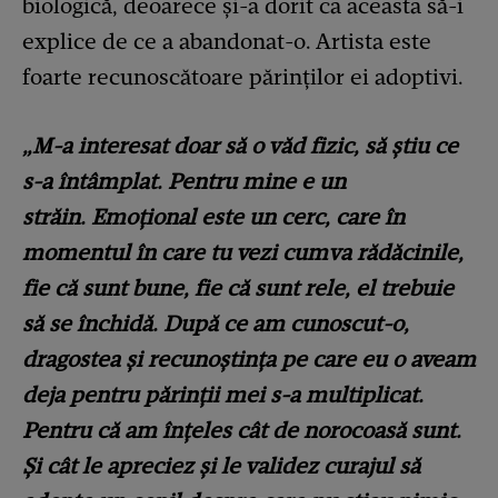
biologică, deoarece și-a dorit ca aceasta să-i
explice de ce a abandonat-o. Artista este
foarte recunoscătoare părinților ei adoptivi.
„M-a interesat doar să o văd fizic, să ştiu ce
s-a întâmplat. Pentru mine e un
străin. Emoţional este un cerc, care în
momentul în care tu vezi cumva rădăcinile,
fie că sunt bune, fie că sunt rele, el trebuie
să se închidă. După ce am cunoscut-o,
dragostea şi recunoştinţa pe care eu o aveam
deja pentru părinţii mei s-a multiplicat.
Pentru că am înţeles cât de norocoasă sunt.
Şi cât le apreciez şi le validez curajul să