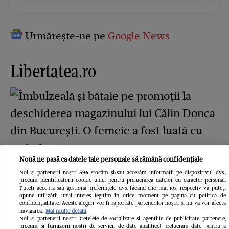
Urmărește-ne pe
Google News
Libertatea.ro
Nouă ne pasă ca datele tale personale să rămână confidențiale
Îmbulzeală și bătaie pe promoții la
Noi și partenerii noștri
596
stocăm și/sau accesăm informații pe dispozitivul dvs.,
precum identificatorii cookie unici pentru prelucrarea datelor cu caracter personal.
Puteți accepta sau gestiona preferințele dvs. făcând clic mai jos, respectiv vă puteți
deschiderea magazinului lui Călin
opune utilizării unui interes legitim în orice moment pe pagina cu politica de
confidențialitate. Aceste alegeri vor fi raportate partenerilor noștri și nu vă vor afecta
Donca din București. O femeie a fost
navigarea.
Mai multe detalii
Noi si partenerii nostri (retelele de socializare si agentiile de publicitate partenere,
precum si furnizorii nostri de servicii de date analitice) prelucram date pentru a