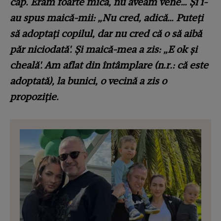
cap. Eram foarte mică, nu aveam vene… Şi i-
au spus maică-mii: „Nu cred, adică… Puteţi
să adoptaţi copilul, dar nu cred că o să aibă
păr niciodată'. Şi maică-mea a zis: „E ok şi
cheală'. Am aflat din întâmplare (n.r.: că este
adoptată), la bunici, o vecină a zis o
propoziţie.