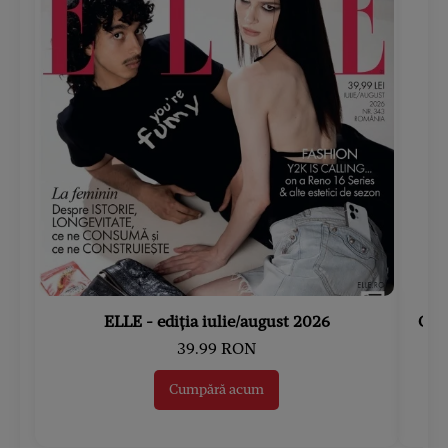
ELLE - ediția iulie/august 2026
Gard
39.99 RON
Cumpără acum