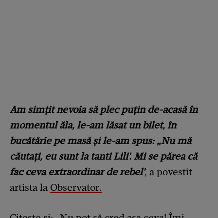
Am simţit nevoia să plec puţin de-acasă în
momentul ăla, le-am lăsat un bilet, în
bucătărie pe masă şi le-am spus: „Nu mă
căutaţi, eu sunt la tanti Lili'. Mi se părea că
fac ceva extraordinar de rebel'
, a povestit
artista la
Observator.
Citește și:
„Nu pot să cred așa ceva! Îmi