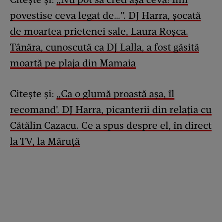
povestise ceva legat de…”. DJ Harra, șocată
de moartea prietenei sale, Laura Roșca.
Tânăra, cunoscută ca DJ Lalla, a fost găsită
moartă pe plaja din Mamaia
Citește și:
„Ca o glumă proastă așa, îl
recomand'. DJ Harra, picanterii din relația cu
Cătălin Cazacu. Ce a spus despre el, în direct
la TV, la Măruță