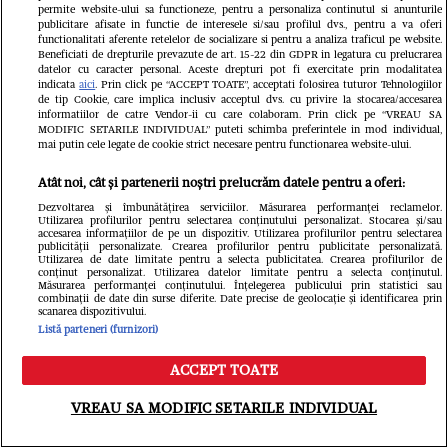
luată cu ambulanța
permite website-ului sa functioneze, pentru a personaliza continutul si anunturile
publicitare afisate in functie de interesele si/sau profilul dvs., pentru a va oferi
Fanatik
functionalitati aferente retelelor de socializare si pentru a analiza traficul pe website.
Beneficiati de drepturile prevazute de art. 15-22 din GDPR in legatura cu prelucrarea
datelor cu caracter personal. Aceste drepturi pot fi exercitate prin modalitatea
indicata
aici
. Prin click pe “ACCEPT TOATE”, acceptati folosirea tuturor Tehnologiilor
de tip Cookie, care implica inclusiv acceptul dvs. cu privire la stocarea/accesarea
informatiilor de catre Vendor-ii cu care colaboram. Prin click pe “VREAU SA
MODIFIC SETARILE INDIVIDUAL” puteti schimba preferintele in mod individual,
mai putin cele legate de cookie strict necesare pentru functionarea website-ului.
Atât noi, cât și partenerii noștri prelucrăm datele pentru a oferi:
Dezvoltarea și îmbunătățirea serviciilor. Măsurarea performanței reclamelor.
Utilizarea profilurilor pentru selectarea conținutului personalizat. Stocarea și/sau
accesarea informațiilor de pe un dispozitiv. Utilizarea profilurilor pentru selectarea
Cine este românca angajată la PSG,
publicității personalizate. Crearea profilurilor pentru publicitate personalizată.
Utilizarea de date limitate pentru a selecta publicitatea. Crearea profilurilor de
cel mai puternic club din Europa.
conținut personalizat. Utilizarea datelor limitate pentru a selecta conținutul.
Măsurarea performanței conținutului. Înțelegerea publicului prin statistici sau
combinații de date din surse diferite. Date precise de geolocație și identificarea prin
Tânăra explică de ce fotbalul
scanarea dispozitivului.
Listă parteneri (furnizori)
românesc este mult în spatele celui
ACCEPT TOATE
din Occident
Meniu
Caută
VREAU SA MODIFIC SETARILE INDIVIDUAL
GSP.ro