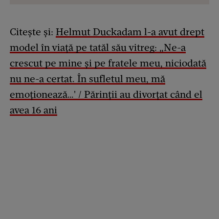
Citește și:
Helmut Duckadam l-a avut drept
model în viață pe tatăl său vitreg: „Ne-a
crescut pe mine și pe fratele meu, niciodată
nu ne-a certat. În sufletul meu, mă
emoționează…' / Părinții au divorțat când el
avea 16 ani