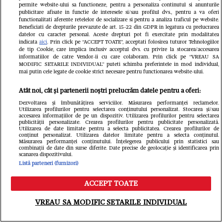
permite website-ului sa functioneze, pentru a personaliza continutul si anunturile
publicitare afisate in functie de interesele si/sau profilul dvs., pentru a va oferi
functionalitati aferente retelelor de socializare si pentru a analiza traficul pe website.
Beneficiati de drepturile prevazute de art. 15-22 din GDPR in legatura cu prelucrarea
datelor cu caracter personal. Aceste drepturi pot fi exercitate prin modalitatea
indicata
aici
. Prin click pe “ACCEPT TOATE”, acceptati folosirea tuturor Tehnologiilor
Urmărește-ne pe
Google News
de tip Cookie, care implica inclusiv acceptul dvs. cu privire la stocarea/accesarea
informatiilor de catre Vendor-ii cu care colaboram. Prin click pe “VREAU SA
MODIFIC SETARILE INDIVIDUAL” puteti schimba preferintele in mod individual,
mai putin cele legate de cookie strict necesare pentru functionarea website-ului.
Libertatea.ro
Atât noi, cât și partenerii noștri prelucrăm datele pentru a oferi:
Dezvoltarea și îmbunătățirea serviciilor. Măsurarea performanței reclamelor.
Utilizarea profilurilor pentru selectarea conținutului personalizat. Stocarea și/sau
accesarea informațiilor de pe un dispozitiv. Utilizarea profilurilor pentru selectarea
publicității personalizate. Crearea profilurilor pentru publicitate personalizată.
Utilizarea de date limitate pentru a selecta publicitatea. Crearea profilurilor de
conținut personalizat. Utilizarea datelor limitate pentru a selecta conținutul.
Măsurarea performanței conținutului. Înțelegerea publicului prin statistici sau
combinații de date din surse diferite. Date precise de geolocație și identificarea prin
scanarea dispozitivului.
Listă parteneri (furnizori)
Horoscop Urania | Previziuni
astrologice pentru perioada 18 – 24
ACCEPT TOATE
Meniu
Caută
iulie 2026. Soarele va intra în zodia
VREAU SA MODIFIC SETARILE INDIVIDUAL
Leului