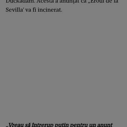
Duckadam. Acesta a anunțat că „Eroul de la
Sevilla' va fi incinerat.
„Vreau să întrerup puțin pentru un anunț