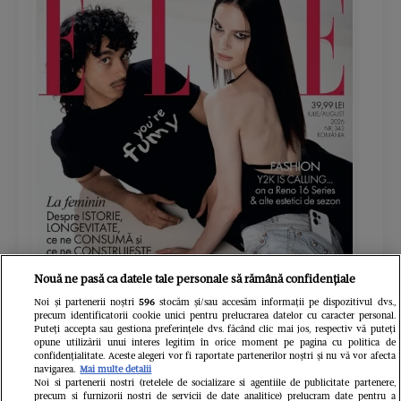
Nouă ne pasă ca datele tale personale să rămână confidențiale
Noi și partenerii noștri
596
stocăm și/sau accesăm informații pe dispozitivul dvs.,
ELLE - ediția iulie/august 2026
Gard
precum identificatorii cookie unici pentru prelucrarea datelor cu caracter personal.
Puteți accepta sau gestiona preferințele dvs. făcând clic mai jos, respectiv vă puteți
39.99 RON
opune utilizării unui interes legitim în orice moment pe pagina cu politica de
confidențialitate. Aceste alegeri vor fi raportate partenerilor noștri și nu vă vor afecta
navigarea.
Mai multe detalii
Cumpără acum
Noi si partenerii nostri (retelele de socializare si agentiile de publicitate partenere,
precum si furnizorii nostri de servicii de date analitice) prelucram date pentru a