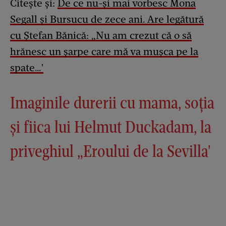
Citește și:
De ce nu-și mai vorbesc Mona
Segall și Bursucu de zece ani. Are legătură
cu Ștefan Bănică: „Nu am crezut că o să
hrănesc un șarpe care mă va mușca pe la
spate…'
Imaginile durerii cu mama, soția
și fiica lui Helmut Duckadam, la
priveghiul „Eroului de la Sevilla'