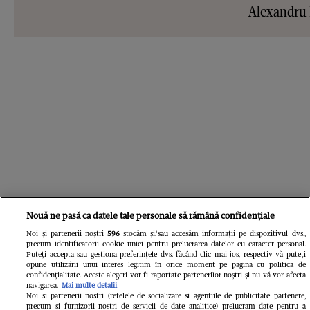
Alexandru
Nouă ne pasă ca datele tale personale să rămână confidențiale
Noi și partenerii noștri
596
stocăm și/sau accesăm informații pe dispozitivul dvs.,
precum identificatorii cookie unici pentru prelucrarea datelor cu caracter personal.
Puteți accepta sau gestiona preferințele dvs. făcând clic mai jos, respectiv vă puteți
opune utilizării unui interes legitim în orice moment pe pagina cu politica de
confidențialitate. Aceste alegeri vor fi raportate partenerilor noștri și nu vă vor afecta
navigarea.
Mai multe detalii
Noi si partenerii nostri (retelele de socializare si agentiile de publicitate partenere,
precum si furnizorii nostri de servicii de date analitice) prelucram date pentru a