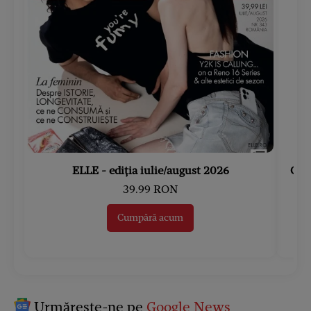
ELLE - ediția iulie/august 2026
Gard
39.99 RON
Cumpără acum
Urmărește-ne pe
Google News