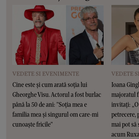
VEDETE SI EVENIMENTE
VEDETE S
Cine este și cum arată soția lui
Ioana Gingh
Gheorghe Visu. Actorul a fost burlac
majoratul f
până la 50 de ani: "Soția mea e
invitați: „O 
familia mea și singurul om care-mi
petrecere, 
cunoaște fricile"
mai pot să 
acum Ruxan