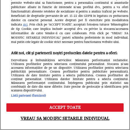
permite website-ului sa functioneze, pentru a personaliza continutul si anunturile
publicitare afisate in functie de interesele si/sau profilul dvs., pentru a va oferi
functionalitati aferente retelelor de socializare si pentru a analiza traficul pe website.
Citește în continuare
Beneficiati de drepturile prevazute de art. 15-22 din GDPR in legatura cu prelucrarea
datelor cu caracter personal. Aceste drepturi pot fi exercitate prin modalitatea
indicata
aici
. Prin click pe “ACCEPT TOATE”, acceptati folosirea tuturor Tehnologiilor
de tip Cookie, care implica inclusiv acceptul dvs. cu privire la stocarea/accesarea
informatiilor de catre Vendor-ii cu care colaboram. Prin click pe “VREAU SA
MODIFIC SETARILE INDIVIDUAL” puteti schimba preferintele in mod individual,
mai putin cele legate de cookie strict necesare pentru functionarea website-ului.
Atât noi, cât și partenerii noștri prelucrăm datele pentru a oferi:
Dezvoltarea și îmbunătățirea serviciilor. Măsurarea performanței reclamelor.
Utilizarea profilurilor pentru selectarea conținutului personalizat. Stocarea și/sau
accesarea informațiilor de pe un dispozitiv. Utilizarea profilurilor pentru selectarea
publicității personalizate. Crearea profilurilor pentru publicitate personalizată.
Utilizarea de date limitate pentru a selecta publicitatea. Crearea profilurilor de
conținut personalizat. Utilizarea datelor limitate pentru a selecta conținutul.
Măsurarea performanței conținutului. Înțelegerea publicului prin statistici sau
combinații de date din surse diferite. Date precise de geolocație și identificarea prin
scanarea dispozitivului.
Listă parteneri (furnizori)
ACCEPT TOATE
Meniu
Caută
Ce s-a întâmplat cu Maria Covasa și
VREAU SA MODIFIC SETARILE INDIVIDUAL
Dani Boy după Insula iubirii. Fosta