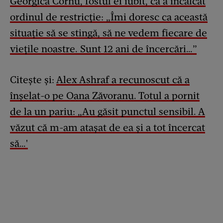
Georgică Cornu, fostul ei iubit, că a încălcat
ordinul de restricție: „Îmi doresc ca această
situație să se stingă, să ne vedem fiecare de
viețile noastre. Sunt 12 ani de încercări…”
Citește și:
Alex Ashraf a recunoscut că a
înșelat-o pe Oana Zăvoranu. Totul a pornit
de la un pariu: „Au găsit punctul sensibil. A
văzut că m-am atașat de ea și a tot încercat
să…'