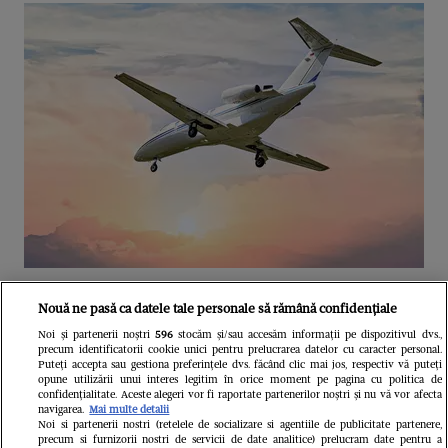
Unul dintre cele mai folosite
Nouă ne pasă ca datele tale personale să rămână confidențiale
aeroporturi din Europa își închide
Noi și partenerii noștri
596
stocăm și/sau accesăm informații pe dispozitivul dvs.,
precum identificatorii cookie unici pentru prelucrarea datelor cu caracter personal.
complet porțile timp de trei luni.
Puteți accepta sau gestiona preferințele dvs. făcând clic mai jos, respectiv vă puteți
opune utilizării unui interes legitim în orice moment pe pagina cu politica de
Milioane de pasageri, afectați
confidențialitate. Aceste alegeri vor fi raportate partenerilor noștri și nu vă vor afecta
navigarea.
Mai multe detalii
Noi si partenerii nostri (retelele de socializare si agentiile de publicitate partenere,
precum si furnizorii nostri de servicii de date analitice) prelucram date pentru a