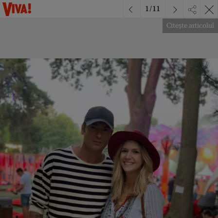
1
/
11
Citește articolul