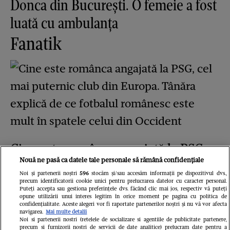
Donca din București. O femeie a fost
luată cu ambulanța
Fanatik
Cine este românca angajată la PSG,
Nouă ne pasă ca datele tale personale să rămână confidențiale
cel mai puternic club din Europa.
Noi și partenerii noștri
596
stocăm și/sau accesăm informații pe dispozitivul dvs.,
Tânăra explică de ce fotbalul
precum identificatorii cookie unici pentru prelucrarea datelor cu caracter personal.
Puteți accepta sau gestiona preferințele dvs. făcând clic mai jos, respectiv vă puteți
opune utilizării unui interes legitim în orice moment pe pagina cu politica de
românesc este mult în spatele celui
confidențialitate. Aceste alegeri vor fi raportate partenerilor noștri și nu vă vor afecta
navigarea.
Mai multe detalii
din Occident
Noi si partenerii nostri (retelele de socializare si agentiile de publicitate partenere,
precum si furnizorii nostri de servicii de date analitice) prelucram date pentru a