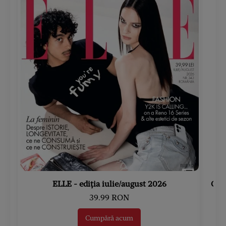
ELLE - ediția iulie/august 2026
Gard
39.99 RON
Cumpără acum