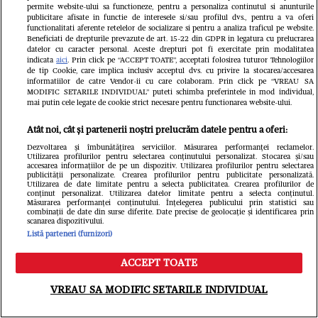
GSP.ro
permite website-ului sa functioneze, pentru a personaliza continutul si anunturile
publicitare afisate in functie de interesele si/sau profilul dvs., pentru a va oferi
functionalitati aferente retelelor de socializare si pentru a analiza traficul pe website.
Beneficiati de drepturile prevazute de art. 15-22 din GDPR in legatura cu prelucrarea
datelor cu caracter personal. Aceste drepturi pot fi exercitate prin modalitatea
indicata
aici
. Prin click pe “ACCEPT TOATE”, acceptati folosirea tuturor Tehnologiilor
de tip Cookie, care implica inclusiv acceptul dvs. cu privire la stocarea/accesarea
informatiilor de catre Vendor-ii cu care colaboram. Prin click pe “VREAU SA
MODIFIC SETARILE INDIVIDUAL” puteti schimba preferintele in mod individual,
mai putin cele legate de cookie strict necesare pentru functionarea website-ului.
Atât noi, cât și partenerii noștri prelucrăm datele pentru a oferi:
Ghencea superbă: reprezentanta
Dezvoltarea și îmbunătățirea serviciilor. Măsurarea performanței reclamelor.
României la „Miss Universe” și-a
Utilizarea profilurilor pentru selectarea conținutului personalizat. Stocarea și/sau
accesarea informațiilor de pe un dispozitiv. Utilizarea profilurilor pentru selectarea
publicității personalizate. Crearea profilurilor pentru publicitate personalizată.
susținut favoritul din tribune, la
Utilizarea de date limitate pentru a selecta publicitatea. Crearea profilurilor de
conținut personalizat. Utilizarea datelor limitate pentru a selecta conținutul.
Măsurarea performanței conținutului. Înțelegerea publicului prin statistici sau
FCSB - FC Argeș
combinații de date din surse diferite. Date precise de geolocație și identificarea prin
scanarea dispozitivului.
Redactia.ro
Listă parteneri (furnizori)
ACCEPT TOATE
Meniu
Caută
VREAU SA MODIFIC SETARILE INDIVIDUAL