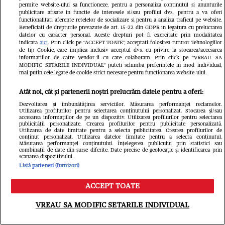
permite website-ului sa functioneze, pentru a personaliza continutul si anunturile
publicitare afisate in functie de interesele si/sau profilul dvs., pentru a va oferi
functionalitati aferente retelelor de socializare si pentru a analiza traficul pe website.
Beneficiati de drepturile prevazute de art. 15-22 din GDPR in legatura cu prelucrarea
datelor cu caracter personal. Aceste drepturi pot fi exercitate prin modalitatea
indicata
aici
. Prin click pe “ACCEPT TOATE”, acceptati folosirea tuturor Tehnologiilor
de tip Cookie, care implica inclusiv acceptul dvs. cu privire la stocarea/accesarea
informatiilor de catre Vendor-ii cu care colaboram. Prin click pe “VREAU SA
MODIFIC SETARILE INDIVIDUAL” puteti schimba preferintele in mod individual,
mai putin cele legate de cookie strict necesare pentru functionarea website-ului.
Atât noi, cât și partenerii noștri prelucrăm datele pentru a oferi:
Dezvoltarea și îmbunătățirea serviciilor. Măsurarea performanței reclamelor.
Utilizarea profilurilor pentru selectarea conținutului personalizat. Stocarea și/sau
accesarea informațiilor de pe un dispozitiv. Utilizarea profilurilor pentru selectarea
publicității personalizate. Crearea profilurilor pentru publicitate personalizată.
Utilizarea de date limitate pentru a selecta publicitatea. Crearea profilurilor de
conținut personalizat. Utilizarea datelor limitate pentru a selecta conținutul.
Măsurarea performanței conținutului. Înțelegerea publicului prin statistici sau
combinații de date din surse diferite. Date precise de geolocație și identificarea prin
scanarea dispozitivului.
ELLE - ediția iulie/august 2026
Gard
Listă parteneri (furnizori)
39.99 RON
ACCEPT TOATE
Cumpără acum
Meniu
Caută
VREAU SA MODIFIC SETARILE INDIVIDUAL