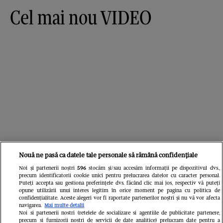
Cel mai nou VIDEO
Nouă ne pasă ca datele tale personale să rămână confidențiale
Cele mai vândute colecții!
Noi și partenerii noștri
596
stocăm și/sau accesăm informații pe dispozitivul dvs.,
precum identificatorii cookie unici pentru prelucrarea datelor cu caracter personal.
Puteți accepta sau gestiona preferințele dvs. făcând clic mai jos, respectiv vă puteți
opune utilizării unui interes legitim în orice moment pe pagina cu politica de
confidențialitate. Aceste alegeri vor fi raportate partenerilor noștri și nu vă vor afecta
navigarea.
Mai multe detalii
Noi si partenerii nostri (retelele de socializare si agentiile de publicitate partenere,
precum si furnizorii nostri de servicii de date analitice) prelucram date pentru a