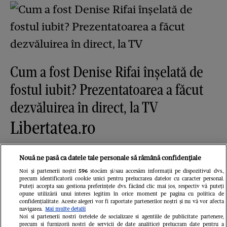
Cum a fost Denise Rifai înșelată de
fostul iubit? Prezentatoarea a făcut
dezvăluirea în direct, la TV
Libertatea.ro
Nouă ne pasă ca datele tale personale să rămână confidențiale
Noi și partenerii noștri
596
stocăm și/sau accesăm informații pe dispozitivul dvs.,
precum identificatorii cookie unici pentru prelucrarea datelor cu caracter personal.
Puteți accepta sau gestiona preferințele dvs. făcând clic mai jos, respectiv vă puteți
opune utilizării unui interes legitim în orice moment pe pagina cu politica de
confidențialitate. Aceste alegeri vor fi raportate partenerilor noștri și nu vă vor afecta
navigarea.
Mai multe detalii
Noi si partenerii nostri (retelele de socializare si agentiile de publicitate partenere,
precum si furnizorii nostri de servicii de date analitice) prelucram date pentru a