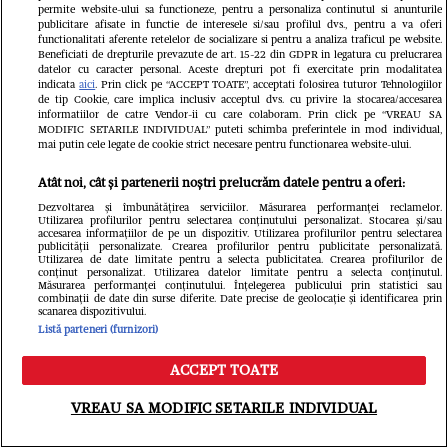
permite website-ului sa functioneze, pentru a personaliza continutul si anunturile
publicitare afisate in functie de interesele si/sau profilul dvs., pentru a va oferi
Povestea tânărului cu deficiență de
functionalitati aferente retelelor de socializare si pentru a analiza traficul pe website.
Beneficiati de drepturile prevazute de art. 15-22 din GDPR in legatura cu prelucrarea
auz care reprezintă România la
datelor cu caracter personal. Aceste drepturi pot fi exercitate prin modalitatea
indicata
aici
. Prin click pe “ACCEPT TOATE”, acceptati folosirea tuturor Tehnologiilor
de tip Cookie, care implica inclusiv acceptul dvs. cu privire la stocarea/accesarea
concursuri mondiale de frumusețe:
informatiilor de catre Vendor-ii cu care colaboram. Prin click pe “VREAU SA
MODIFIC SETARILE INDIVIDUAL” puteti schimba preferintele in mod individual,
„Limitele există doar atunci când
mai putin cele legate de cookie strict necesare pentru functionarea website-ului.
renunțăm la visurile noastre”
Atât noi, cât și partenerii noștri prelucrăm datele pentru a oferi:
Dezvoltarea și îmbunătățirea serviciilor. Măsurarea performanței reclamelor.
Utilizarea profilurilor pentru selectarea conținutului personalizat. Stocarea și/sau
accesarea informațiilor de pe un dispozitiv. Utilizarea profilurilor pentru selectarea
publicității personalizate. Crearea profilurilor pentru publicitate personalizată.
Utilizarea de date limitate pentru a selecta publicitatea. Crearea profilurilor de
conținut personalizat. Utilizarea datelor limitate pentru a selecta conținutul.
Măsurarea performanței conținutului. Înțelegerea publicului prin statistici sau
combinații de date din surse diferite. Date precise de geolocație și identificarea prin
scanarea dispozitivului.
Listă parteneri (furnizori)
ACCEPT TOATE
Meniu
Caută
VREAU SA MODIFIC SETARILE INDIVIDUAL