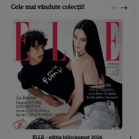
Cele mai vândute colecții!
ELLE - ediția iulie/august 2026
Gard