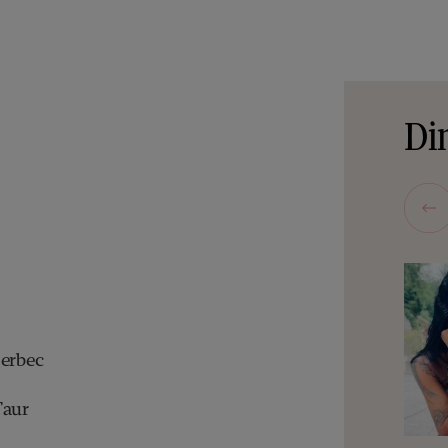
Din
Berbec
Taur