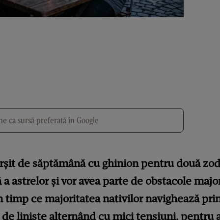
e ca sursă preferată în Google
rșit de săptămână cu ghinion pentru două zodii
ă a astrelor și vor avea parte de obstacole majo
n timp ce majoritatea nativilor navighează pri
e liniște alternând cu mici tensiuni, pentru a