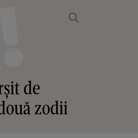
rșit de
două zodii