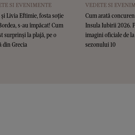
TE SI EVENIMENTE
VEDETE SI EVENI
și Livia Eftimie, fosta soție
Cum arată concurenții
 Bordea, s-au împăcat! Cum
Insula Iubirii 2026. 
t surprinși la plajă, pe o
imagini oficiale de la
ă din Grecia
sezonului 10