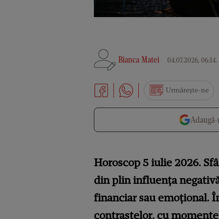
Bianca Matei
04.07.2026, 06:14
.
Urmărește-ne
Adaugă-n
Horoscop 5 iulie 2026. Sfâ
din plin influența negativ
financiar sau emoțional. Î
contrastelor, cu momente d