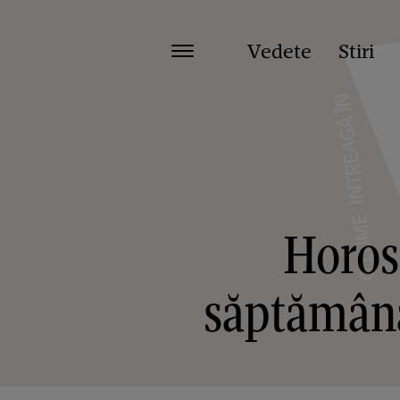
Vedete
Stiri
Horosc
săptămână