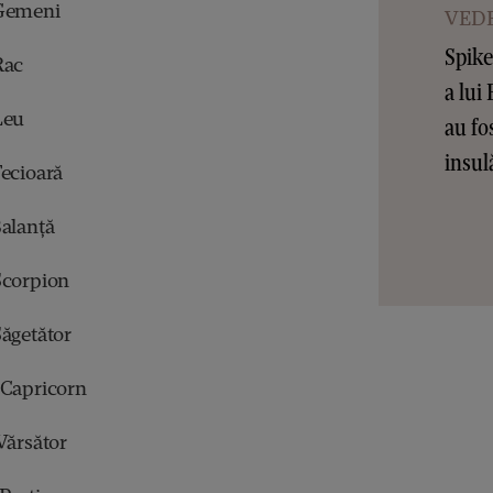
 Gemeni
VEDE
Spike 
Rac
a lui
Leu
au fos
insul
Fecioară
Balanță
Scorpion
Săgetător
 Capricorn
Vărsător