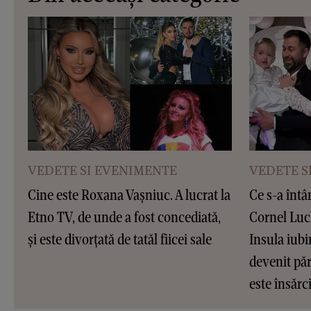
VEDETE SI EVENIMENTE
VEDETE S
Cine este Roxana Vașniuc. A lucrat la
Ce s-a întâ
Etno TV, de unde a fost concediată,
Cornel Luc
și este divorțată de tatăl fiicei sale
Insula iubir
devenit pări
este însărc