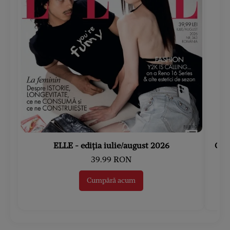
ELLE - ediția iulie/august 2026
Gard
39.99 RON
Cumpără acum