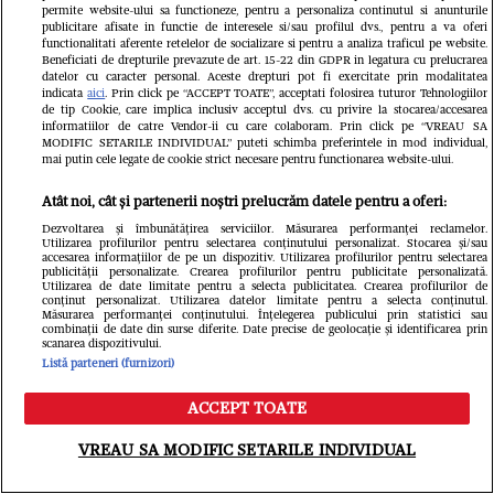
lui FCS
permite website-ului sa functioneze, pentru a personaliza continutul si anunturile
publicitare afisate in functie de interesele si/sau profilul dvs., pentru a va oferi
functionalitati aferente retelelor de socializare si pentru a analiza traficul pe website.
imagini
Beneficiati de drepturile prevazute de art. 15-22 din GDPR in legatura cu prelucrarea
datelor cu caracter personal. Aceste drepturi pot fi exercitate prin modalitatea
indicata
aici
. Prin click pe “ACCEPT TOATE”, acceptati folosirea tuturor Tehnologiilor
de tip Cookie, care implica inclusiv acceptul dvs. cu privire la stocarea/accesarea
informatiilor de catre Vendor-ii cu care colaboram. Prin click pe “VREAU SA
MODIFIC SETARILE INDIVIDUAL” puteti schimba preferintele in mod individual,
mai putin cele legate de cookie strict necesare pentru functionarea website-ului.
Atât noi, cât și partenerii noștri prelucrăm datele pentru a oferi:
Dezvoltarea și îmbunătățirea serviciilor. Măsurarea performanței reclamelor.
Utilizarea profilurilor pentru selectarea conținutului personalizat. Stocarea și/sau
accesarea informațiilor de pe un dispozitiv. Utilizarea profilurilor pentru selectarea
publicității personalizate. Crearea profilurilor pentru publicitate personalizată.
Utilizarea de date limitate pentru a selecta publicitatea. Crearea profilurilor de
conținut personalizat. Utilizarea datelor limitate pentru a selecta conținutul.
Măsurarea performanței conținutului. Înțelegerea publicului prin statistici sau
combinații de date din surse diferite. Date precise de geolocație și identificarea prin
scanarea dispozitivului.
Listă parteneri (furnizori)
ACCEPT TOATE
Meniu
Caută
VREAU SA MODIFIC SETARILE INDIVIDUAL