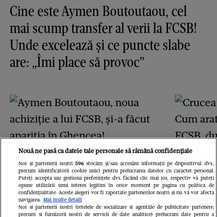
Cine este Aymen Boutoutaou, cel
mai scump transfer al verii la FCSB!
Unde excelează și ce puncte slabe
are: „Îmi place să provoc”
Nouă ne pasă ca datele tale personale să rămână confidențiale
GSP.RO
Noi și partenerii noștri
596
stocăm și/sau accesăm informații pe dispozitivul dvs.,
Aymen Boutoutaou, noua
precum identificatorii cookie unici pentru prelucrarea datelor cu caracter personal.
GSP.RO
Puteți accepta sau gestiona preferințele dvs. făcând clic mai jos, respectiv vă puteți
opune utilizării unui interes legitim în orice moment pe pagina cu politica de
Crucea 
achiziție a lui FCSB, și-a
confidențialitate. Aceste alegeri vor fi raportate partenerilor noștri și nu vă vor afecta
navigarea.
Mai multe detalii
Cum ara
făcut apariția în Ghencea!
Noi si partenerii nostri (retelele de socializare si agentiile de publicitate partenere,
precum si furnizorii nostri de servicii de date analitice) prelucram date pentru a