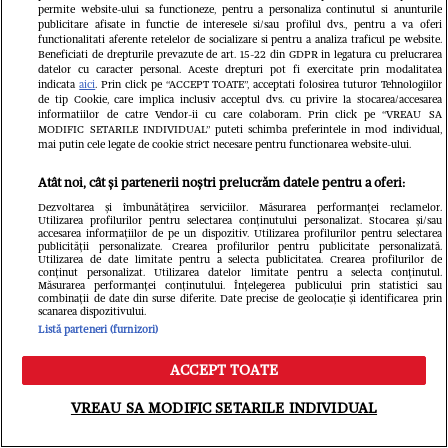
domiciliul comun al soților. Contractele pot
permite website-ului sa functioneze, pentru a personaliza continutul si anunturile
publicitare afisate in functie de interesele si/sau profilul dvs., pentru a va oferi
fi notate la cererea soților în cartea funciară
functionalitati aferente retelelor de socializare si pentru a analiza traficul pe website.
Beneficiati de drepturile prevazute de art. 15-22 din GDPR in legatura cu prelucrarea
datelor cu caracter personal. Aceste drepturi pot fi exercitate prin modalitatea
(când se referă la imobile) sau pot fi înscrise
indicata
aici
. Prin click pe “ACCEPT TOATE”, acceptati folosirea tuturor Tehnologiilor
de tip Cookie, care implica inclusiv acceptul dvs. cu privire la stocarea/accesarea
în registrul comerțului (când se referă la
informatiilor de catre Vendor-ii cu care colaboram. Prin click pe “VREAU SA
MODIFIC SETARILE INDIVIDUAL” puteti schimba preferintele in mod individual,
firme sau activități comerciale).
mai putin cele legate de cookie strict necesare pentru functionarea website-ului.
Atât noi, cât și partenerii noștri prelucrăm datele pentru a oferi:
Un lucru foarte important de știut și de
Dezvoltarea și îmbunătățirea serviciilor. Măsurarea performanței reclamelor.
Utilizarea profilurilor pentru selectarea conținutului personalizat. Stocarea și/sau
reținut este faptul că ceea ce este contractul
accesarea informațiilor de pe un dispozitiv. Utilizarea profilurilor pentru selectarea
publicității personalizate. Crearea profilurilor pentru publicitate personalizată.
Utilizarea de date limitate pentru a selecta publicitatea. Crearea profilurilor de
prenupțial nu afectează nicicum copiii
conținut personalizat. Utilizarea datelor limitate pentru a selecta conținutul.
Măsurarea performanței conținutului. Înțelegerea publicului prin statistici sau
rezultați din căsătorie. În plus, nu poate
combinații de date din surse diferite. Date precise de geolocație și identificarea prin
scanarea dispozitivului.
constitui de unul singur un motiv de divorț.
Listă parteneri (furnizori)
Mai ales dacă unul dintre soți refuză
ACCEPT TOATE
Meniu
Caută
semnarea unei convenții matrimoniale în
VREAU SA MODIFIC SETARILE INDIVIDUAL
timpul căsătoriei.