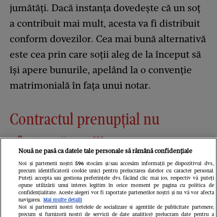
jumătăți. Dacă instanța dovedește că un soț
a contribuit mai mult, acesta va fi distribuit
conform dovezilor. Cea mai bună alternativă
este cea prin care soții aleg de la început să
își apere bunurile, apelând la o convenție
matrimonială în fața unui notar.
Contractul prenupțial nu
afectează copiii
Nouă ne pasă ca datele tale personale să rămână confidențiale
Noi și partenerii noștri
596
stocăm și/sau accesăm informații pe dispozitivul dvs.,
precum identificatorii cookie unici pentru prelucrarea datelor cu caracter personal.
Convențiile matrimoniale se înscriu
Puteți accepta sau gestiona preferințele dvs. făcând clic mai jos, respectiv vă puteți
opune utilizării unui interes legitim în orice moment pe pagina cu politica de
automat într-un registru special, păstrat la
confidențialitate. Aceste alegeri vor fi raportate partenerilor noștri și nu vă vor afecta
navigarea.
Mai multe detalii
judecătoria din circumscripția căreia se află
Noi si partenerii nostri (retelele de socializare si agentiile de publicitate partenere,
precum si furnizorii nostri de servicii de date analitice) prelucram date pentru a