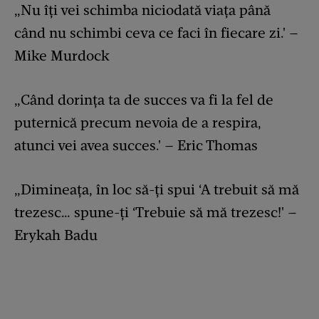
„Nu îți vei schimba niciodată viața până
când nu schimbi ceva ce faci în fiecare zi.' –
Mike Murdock
„Când dorința ta de succes va fi la fel de
puternică precum nevoia de a respira,
atunci vei avea succes.' – Eric Thomas
„Dimineața, în loc să-ți spui ‘A trebuit să mă
trezesc… spune-ți ‘Trebuie să mă trezesc!' –
Erykah Badu