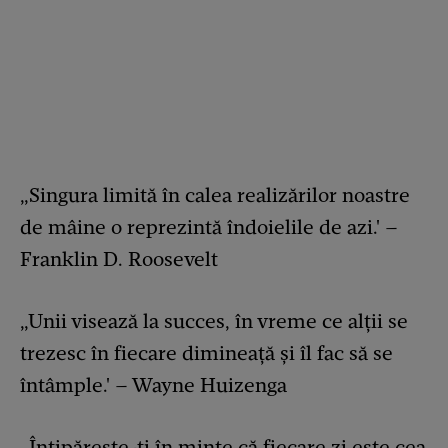
„Singura limită în calea realizărilor noastre
de mâine o reprezintă îndoielile de azi.' –
Franklin D. Roosevelt
„Unii visează la succes, în vreme ce alții se
trezesc în fiecare dimineață și îl fac să se
întâmple.' – Wayne Huizenga
„Întipărește-ți în minte că fiecare zi este cea