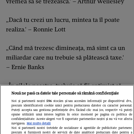
vremea să se trezească.' – Arthur Wellesley
„Dacă tu crezi un lucru, mintea ta îl poate
realiza.' – Ronnie Lott
„Când mă trezesc dimineața, mă simt ca un
miliardar care nu trebuie să plătească taxe.'
– Ernie Banks
„În zilele noastre, trebuie să fii optimist să
Nouă ne pasă ca datele tale personale să rămână confidențiale
deschizi ochii atunci când te trezești
Noi și partenerii noștri
596
stocăm și/sau accesăm informații pe dispozitivul dvs.,
dimineața.' – Carl Sandburg
precum identificatorii cookie unici pentru prelucrarea datelor cu caracter personal.
Puteți accepta sau gestiona preferințele dvs. făcând clic mai jos, respectiv vă puteți
opune utilizării unui interes legitim în orice moment pe pagina cu politica de
confidențialitate. Aceste alegeri vor fi raportate partenerilor noștri și nu vă vor afecta
„Îmi reamintesc în fiecare dimineață: nimic
navigarea.
Mai multe detalii
Noi si partenerii nostri (retelele de socializare si agentiile de publicitate partenere,
din ce voi spune azi nu mă va învăța nimic.
precum si furnizorii nostri de servicii de date analitice) prelucram date pentru a