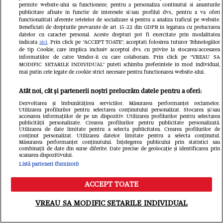
permite website-ului sa functioneze, pentru a personaliza continutul si anunturile
Așa că dacă vreau să învăț ceva, va trebui s-o
publicitare afisate in functie de interesele si/sau profilul dvs., pentru a va oferi
functionalitati aferente retelelor de socializare si pentru a analiza traficul pe website.
Beneficiati de drepturile prevazute de art. 15-22 din GDPR in legatura cu prelucrarea
fac ascultând.' – Larry King
datelor cu caracter personal. Aceste drepturi pot fi exercitate prin modalitatea
indicata
aici
. Prin click pe “ACCEPT TOATE”, acceptati folosirea tuturor Tehnologiilor
de tip Cookie, care implica inclusiv acceptul dvs. cu privire la stocarea/accesarea
informatiilor de catre Vendor-ii cu care colaboram. Prin click pe “VREAU SA
„Cea mai mare aventură este să-ți trăiești
MODIFIC SETARILE INDIVIDUAL” puteti schimba preferintele in mod individual,
mai putin cele legate de cookie strict necesare pentru functionarea website-ului.
viața visurilor tale.' – Oprah Winfrey
Atât noi, cât și partenerii noștri prelucrăm datele pentru a oferi:
Dezvoltarea și îmbunătățirea serviciilor. Măsurarea performanței reclamelor.
„Suntem ceea ce facem în mod repetat. Prin
Utilizarea profilurilor pentru selectarea conținutului personalizat. Stocarea și/sau
accesarea informațiilor de pe un dispozitiv. Utilizarea profilurilor pentru selectarea
urmare, excelența nu este o acțiune, ci un
publicității personalizate. Crearea profilurilor pentru publicitate personalizată.
Utilizarea de date limitate pentru a selecta publicitatea. Crearea profilurilor de
conținut personalizat. Utilizarea datelor limitate pentru a selecta conținutul.
obicei.' –
Aristotel
Măsurarea performanței conținutului. Înțelegerea publicului prin statistici sau
combinații de date din surse diferite. Date precise de geolocație și identificarea prin
scanarea dispozitivului.
Listă parteneri (furnizori)
„Orice schimbare este dificilă la început,
ACCEPT TOATE
dezordonată în mijloc și minunată la sfârșit.'
Meniu
Caută
–
Robin Sharma
VREAU SA MODIFIC SETARILE INDIVIDUAL