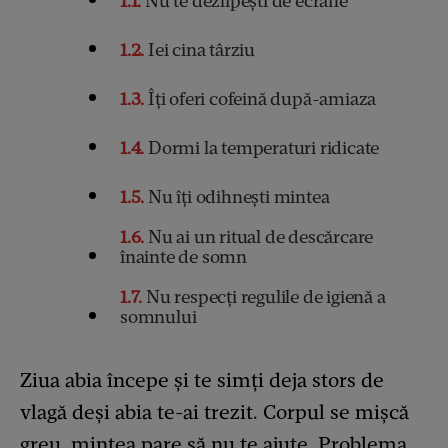
1.1
Nu te dezlipești de ecrane
1.2
Iei cina târziu
1.3
Îți oferi cofeină după-amiaza
1.4
Dormi la temperaturi ridicate
1.5
Nu îți odihnești mintea
1.6
Nu ai un ritual de descărcare
înainte de somn
1.7
Nu respecți regulile de igienă a
somnului
Ziua abia începe și te simți deja stors de
vlagă deși abia te-ai trezit. Corpul se mișcă
greu, mintea pare să nu te ajute. Problema