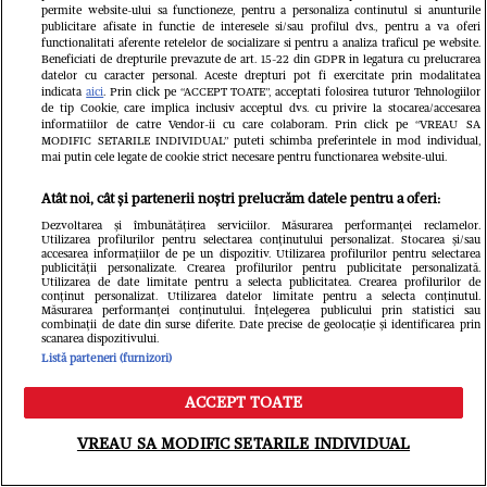
mai gândești. Asta ar fi una dintre cele mai
permite website-ului sa functioneze, pentru a personaliza continutul si anunturile
publicitare afisate in functie de interesele si/sau profilul dvs., pentru a va oferi
ineficiente instrucțiuni. Ideal ar fi să îți
functionalitati aferente retelelor de socializare si pentru a analiza traficul pe website.
Beneficiati de drepturile prevazute de art. 15-22 din GDPR in legatura cu prelucrarea
creezi un ritual de seară, care să ofere minții
datelor cu caracter personal. Aceste drepturi pot fi exercitate prin modalitatea
indicata
aici
. Prin click pe “ACCEPT TOATE”, acceptati folosirea tuturor Tehnologiilor
un canal de descărcare înainte de culcare.
de tip Cookie, care implica inclusiv acceptul dvs. cu privire la stocarea/accesarea
informatiilor de catre Vendor-ii cu care colaboram. Prin click pe “VREAU SA
MODIFIC SETARILE INDIVIDUAL” puteti schimba preferintele in mod individual,
mai putin cele legate de cookie strict necesare pentru functionarea website-ului.
Nu ai un ritual de descărcare
Atât noi, cât și partenerii noștri prelucrăm datele pentru a oferi:
înainte de somn
Dezvoltarea și îmbunătățirea serviciilor. Măsurarea performanței reclamelor.
Utilizarea profilurilor pentru selectarea conținutului personalizat. Stocarea și/sau
accesarea informațiilor de pe un dispozitiv. Utilizarea profilurilor pentru selectarea
publicității personalizate. Crearea profilurilor pentru publicitate personalizată.
Utilizarea de date limitate pentru a selecta publicitatea. Crearea profilurilor de
conținut personalizat. Utilizarea datelor limitate pentru a selecta conținutul.
În cazul în care nu ți s-a întâmplat ție, cu
Măsurarea performanței conținutului. Înțelegerea publicului prin statistici sau
combinații de date din surse diferite. Date precise de geolocație și identificarea prin
scanarea dispozitivului.
siguranță ai auzit cum pe alții copii îi
Listă parteneri (furnizori)
puneau bunicii să își spună rugăciunea
ACCEPT TOATE
înainte de culcare. Sau ai văzut chiar adulții
Meniu
Caută
VREAU SA MODIFIC SETARILE INDIVIDUAL
din familie făcând asta. Poate te-ai amuzat