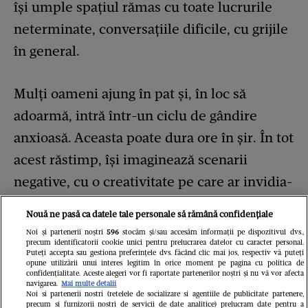
își umple spațiul rămas cu toate lucrurile
neterminate, conversațiile dificile, cu grijile
în general.
Mulți oameni ajung în pat și, în loc să
adoarmă, intră într-un ciclu de gândire
anxioasă. Aceasta poate dura ore în șir. În tot
acest răstimp, își imaginează scenarii
negative, cu o creativitate pe care ar invidia-
o orice scriitor. Pur și simplu nu se pot opri.
Nouă ne pasă ca datele tale personale să rămână confidențiale
Când adorm în cele din urmă, au parte de
Noi și partenerii noștri
596
stocăm și/sau accesăm informații pe dispozitivul dvs.,
precum identificatorii cookie unici pentru prelucrarea datelor cu caracter personal.
un somn tensionat, superficial, populat de
Puteți accepta sau gestiona preferințele dvs. făcând clic mai jos, respectiv vă puteți
opune utilizării unui interes legitim în orice moment pe pagina cu politica de
vise agitate. Ce e de făcut în astfel de
confidențialitate. Aceste alegeri vor fi raportate partenerilor noștri și nu vă vor afecta
navigarea.
Mai multe detalii
situații? Soluția nu este să îți spui să nu te
Noi si partenerii nostri (retelele de socializare si agentiile de publicitate partenere,
precum si furnizorii nostri de servicii de date analitice) prelucram date pentru a