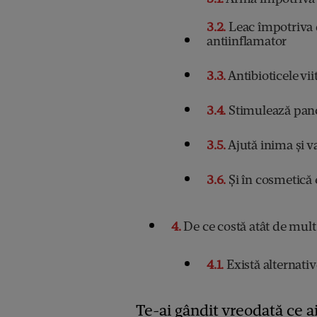
3.2
Leac împotriva d
antiinflamator
3.3
Antibioticele vii
3.4
Stimulează pancr
3.5
Ajută inima și v
3.6
Și în cosmetică 
4
De ce costă atât de mult
4.1
Există alternativ
Te-ai gândit vreodată ce ai