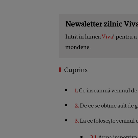
Newsletter zilnic Viva
Intră în lumea
Viva
! pentru a 
mondene.
Cuprins
1
Ce înseamnă veninul de
2
De ce se obține atât de 
3
La ce folosește veninul 
3.1
Armă împotriva 