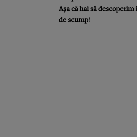
Așa că hai să descoperim î
de scump
!