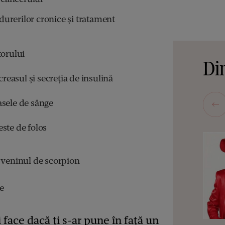
urerilor cronice și tratament
torului
Din
easul și secreția de insulină
asele de sânge
este de folos
 veninul de scorpion
e
 face dacă ți s-ar pune în față un