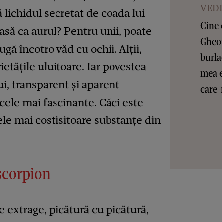
VEDE
ă lichidul secretat de coada lui
Cine 
asă ca aurul? Pentru unii, poate
Gheor
fugă încotro văd cu ochii. Alții,
burla
ietățile uluitoare. Iar povestea
mea e
ui, transparent și aparent
care-
 cele mai fascinante. Căci este
le mai costisitoare substanțe din
scorpion
 extrage, picătură cu picătură,