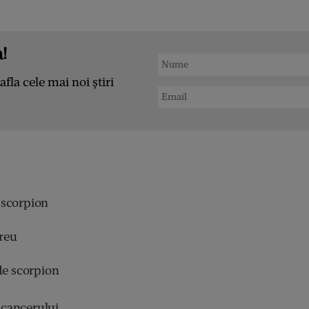
!
afla cele mai noi știri
 scorpion
greu
de scorpion
cancerului