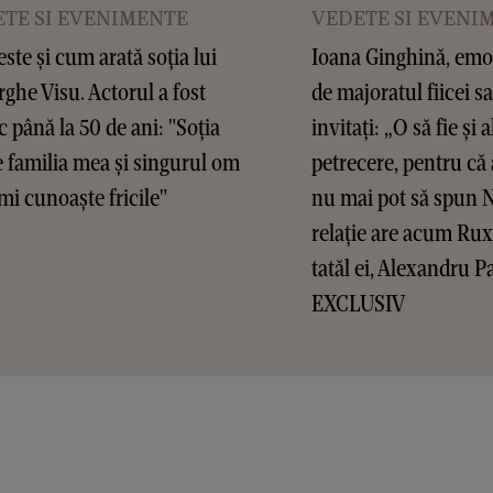
TE SI EVENIMENTE
VEDETE SI EVENI
este și cum arată soția lui
Ioana Ginghină, emoț
ghe Visu. Actorul a fost
de majoratul fiicei sa
c până la 50 de ani: "Soția
invitați: „O să fie și a
 familia mea și singurul om
petrecere, pentru că 
mi cunoaște fricile"
nu mai pot să spun 
relație are acum Ru
tatăl ei, Alexandru P
EXCLUSIV