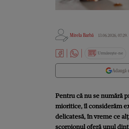
Mirela Barbă
13.06.2026, 07:29
.
Urmărește-ne
Adaugă-n
Pentru că nu se numără pr
mioritice, îl considerăm ex
delicatesă, în vreme ce alț
scorpionul oferă unul dint