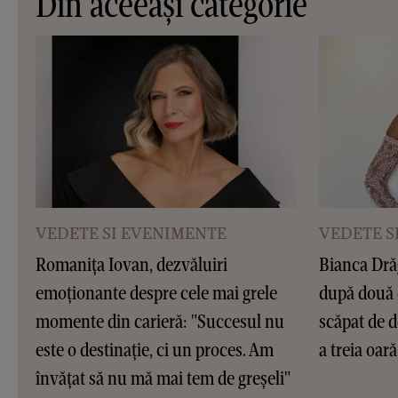
Din aceeași categorie
VEDETE SI EVENIMENTE
VEDETE S
Romanița Iovan, dezvăluiri
Bianca Dră
emoționante despre cele mai grele
după două 
momente din carieră: "Succesul nu
scăpat de d
este o destinație, ci un proces. Am
a treia oar
învățat să nu mă mai tem de greșeli"