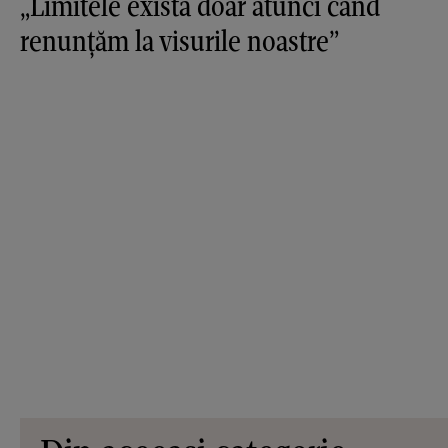
„Limitele există doar atunci când
renunțăm la visurile noastre”