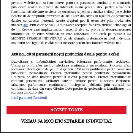
ROMÂNIA TV
permite website-ului sa functioneze, pentru a personaliza continutul si anunturile
publicitare afisate in functie de interesele si/sau profilul dvs., pentru a va oferi
Detaliul surpriză care a apărut în
functionalitati aferente retelelor de socializare si pentru a analiza traficul pe website.
Beneficiati de drepturile prevazute de art. 15-22 din GDPR in legatura cu prelucrarea
pozele cu Andra Măruţă după
datelor cu caracter personal. Aceste drepturi pot fi exercitate prin modalitatea
indicata
aici
. Prin click pe “ACCEPT TOATE”, acceptati folosirea tuturor Tehnologiilor
escapada de la Milano. Sute de
de tip Cookie, care implica inclusiv acceptul dvs. cu privire la stocarea/accesarea
informatiilor de catre Vendor-ii cu care colaboram. Prin click pe “VREAU SA
MODIFIC SETARILE INDIVIDUAL” puteti schimba preferintele in mod individual,
comentarii pe Facebook!
mai putin cele legate de cookie strict necesare pentru functionarea website-ului.
Atât noi, cât și partenerii noștri prelucrăm datele pentru a oferi:
Dezvoltarea și îmbunătățirea serviciilor. Măsurarea performanței reclamelor.
Utilizarea profilurilor pentru selectarea conținutului personalizat. Stocarea și/sau
accesarea informațiilor de pe un dispozitiv. Utilizarea profilurilor pentru selectarea
publicității personalizate. Crearea profilurilor pentru publicitate personalizată.
Utilizarea de date limitate pentru a selecta publicitatea. Crearea profilurilor de
conținut personalizat. Utilizarea datelor limitate pentru a selecta conținutul.
Măsurarea performanței conținutului. Înțelegerea publicului prin statistici sau
combinații de date din surse diferite. Date precise de geolocație și identificarea prin
ROMÂNIA T
scanarea dispozitivului.
Listă parteneri (furnizori)
Cum ara
ROMÂNIA TV
ACCEPT TOATE
Denise Rifai a fost înşelată.
al Iulie
Meniu
Caută
Ce mesaje
imagini
VREAU SA MODIFIC SETARILE INDIVIDUAL