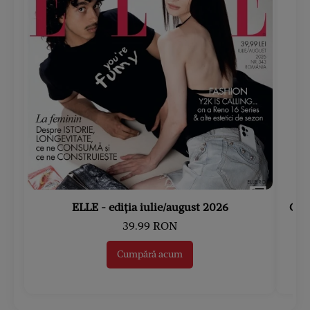
ELLE - ediția iulie/august 2026
Gard
39.99 RON
Cumpără acum