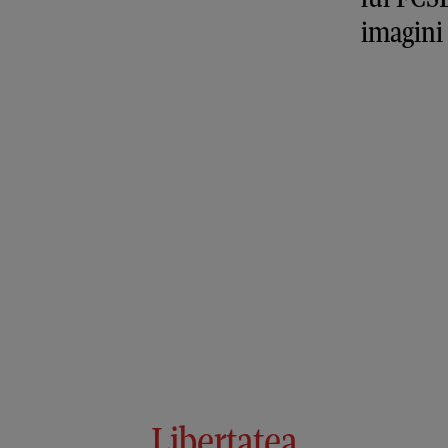
imagini
Libertatea