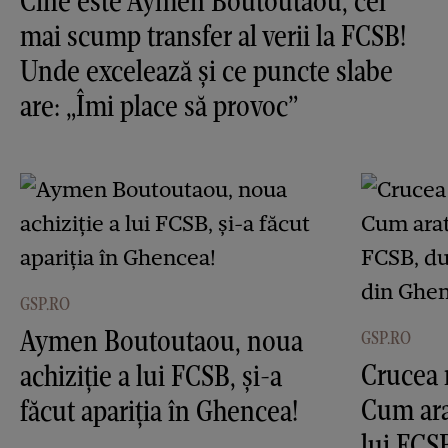
Cine este Aymen Boutoutaou, cel
mai scump transfer al verii la FCSB!
Unde excelează și ce puncte slabe
are: „Îmi place să provoc”
GSP.RO
Aymen Boutoutaou, noua
GSP.RO
Crucea 
achiziție a lui FCSB, și-a
Cum ara
făcut apariția în Ghencea!
lui FCS