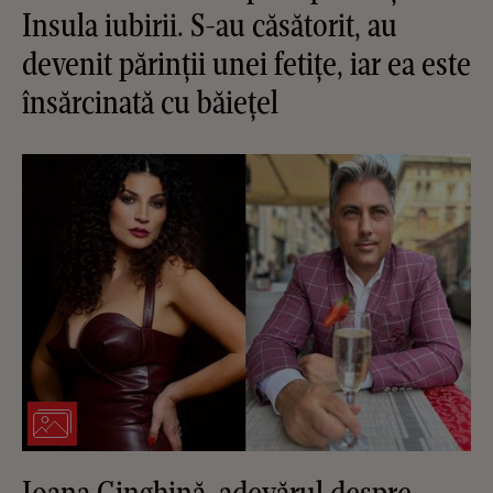
Insula iubirii. S-au căsătorit, au
devenit părinții unei fetițe, iar ea este
însărcinată cu băiețel
Ioana Ginghină, adevărul despre