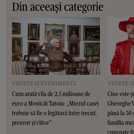
Din aceeași categorie
VEDETE SI EVENIMENTE
VEDETE S
Cum arată vila de 2,5 milioane de
Cine este ș
euro a Monicăi Tatoiu: „Miezul casei
Gheorghe Vi
trebuie să fie o legătură între trecut,
până la 50 
prezent și viitor”
familia me
cunoaște fr