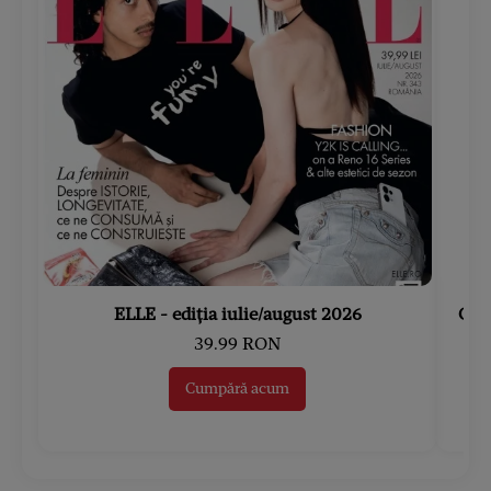
ELLE - ediția iulie/august 2026
Gard
39.99 RON
Cumpără acum