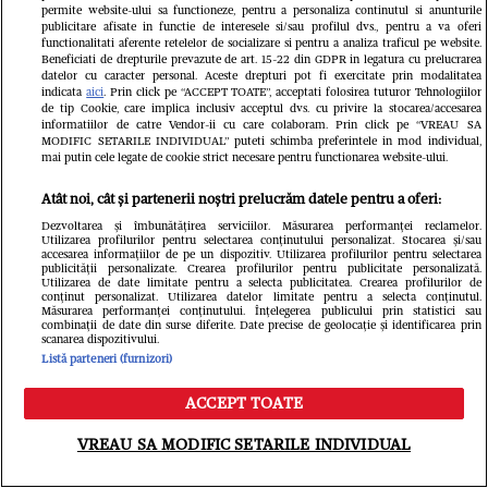
Povestea fabuloasă a celebrei
permite website-ului sa functioneze, pentru a personaliza continutul si anunturile
publicitare afisate in functie de interesele si/sau profilul dvs., pentru a va oferi
fotografii cu Messi și Yamal, de acum
functionalitati aferente retelelor de socializare si pentru a analiza traficul pe website.
Beneficiati de drepturile prevazute de art. 15-22 din GDPR in legatura cu prelucrarea
19 ani. Cum a ajuns starul Argentinei
datelor cu caracter personal. Aceste drepturi pot fi exercitate prin modalitatea
indicata
aici
. Prin click pe “ACCEPT TOATE”, acceptati folosirea tuturor Tehnologiilor
să-l „boteze” pe mezinul naționalei
de tip Cookie, care implica inclusiv acceptul dvs. cu privire la stocarea/accesarea
informatiilor de catre Vendor-ii cu care colaboram. Prin click pe “VREAU SA
MODIFIC SETARILE INDIVIDUAL” puteti schimba preferintele in mod individual,
Spaniei: „Începutul a două legende”
mai putin cele legate de cookie strict necesare pentru functionarea website-ului.
Atât noi, cât și partenerii noștri prelucrăm datele pentru a oferi:
Dezvoltarea și îmbunătățirea serviciilor. Măsurarea performanței reclamelor.
Utilizarea profilurilor pentru selectarea conținutului personalizat. Stocarea și/sau
accesarea informațiilor de pe un dispozitiv. Utilizarea profilurilor pentru selectarea
publicității personalizate. Crearea profilurilor pentru publicitate personalizată.
Utilizarea de date limitate pentru a selecta publicitatea. Crearea profilurilor de
conținut personalizat. Utilizarea datelor limitate pentru a selecta conținutul.
Măsurarea performanței conținutului. Înțelegerea publicului prin statistici sau
combinații de date din surse diferite. Date precise de geolocație și identificarea prin
scanarea dispozitivului.
Listă parteneri (furnizori)
ACCEPT TOATE
Meniu
Caută
VREAU SA MODIFIC SETARILE INDIVIDUAL