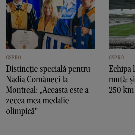
GSP.RO
GSP.RO
Distincție specială pentru
Echipa l
Nadia Comăneci la
mută: și
Montreal: „Aceasta este a
250 km 
zecea mea medalie
olimpică”