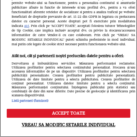
permite website-ului sa functioneze, pentru a personaliza continutul si anunturile
publicitare afisate in functie de interesele si/sau profilul dvs., pentru a va oferi
functionalitati aferente retelelor de socializare si pentru a analiza traficul pe website.
Beneficiati de drepturile prevazute de art. 15-22 din GDPR in legatura cu prelucrarea
datelor cu caracter personal. Aceste drepturi pot fi exercitate prin modalitatea
De ce să nu conduci desculț sau cu
indicata
aici
. Prin click pe “ACCEPT TOATE”, acceptati folosirea tuturor Tehnologiilor
de tip Cookie, care implica inclusiv acceptul dvs. cu privire la stocarea/accesarea
informatiilor de catre Vendor-ii cu care colaboram. Prin click pe “VREAU SA
șlapi. Un expert explică ce se
MODIFIC SETARILE INDIVIDUAL” puteti schimba preferintele in mod individual,
mai putin cele legate de cookie strict necesare pentru functionarea website-ului.
întâmplă în cazul unui accident
Atât noi, cât și partenerii noștri prelucrăm datele pentru a oferi:
Dezvoltarea și îmbunătățirea serviciilor. Măsurarea performanței reclamelor.
Utilizarea profilurilor pentru selectarea conținutului personalizat. Stocarea și/sau
accesarea informațiilor de pe un dispozitiv. Utilizarea profilurilor pentru selectarea
publicității personalizate. Crearea profilurilor pentru publicitate personalizată.
Utilizarea de date limitate pentru a selecta publicitatea. Crearea profilurilor de
conținut personalizat. Utilizarea datelor limitate pentru a selecta conținutul.
Măsurarea performanței conținutului. Înțelegerea publicului prin statistici sau
combinații de date din surse diferite. Date precise de geolocație și identificarea prin
scanarea dispozitivului.
Listă parteneri (furnizori)
ACCEPT TOATE
Meniu
Caută
VREAU SA MODIFIC SETARILE INDIVIDUAL