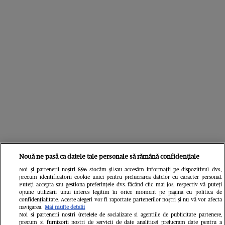
Nouă ne pasă ca datele tale personale să rămână confidențiale
Libertatea
Noi și partenerii noștri
596
stocăm și/sau accesăm informații pe dispozitivul dvs.,
precum identificatorii cookie unici pentru prelucrarea datelor cu caracter personal.
Puteți accepta sau gestiona preferințele dvs. făcând clic mai jos, respectiv vă puteți
opune utilizării unui interes legitim în orice moment pe pagina cu politica de
confidențialitate. Aceste alegeri vor fi raportate partenerilor noștri și nu vă vor afecta
navigarea.
Mai multe detalii
Noi si partenerii nostri (retelele de socializare si agentiile de publicitate partenere,
precum si furnizorii nostri de servicii de date analitice) prelucram date pentru a