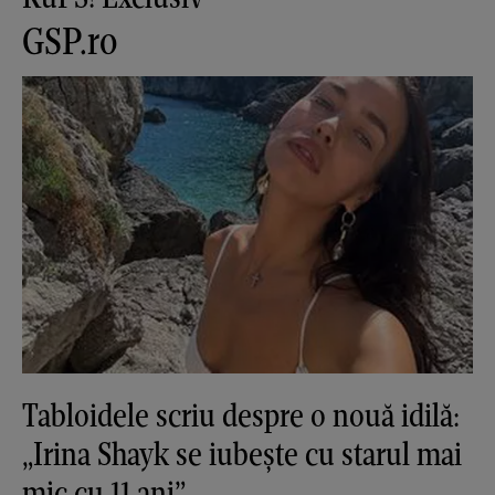
GSP.ro
Tabloidele scriu despre o nouă idilă:
„Irina Shayk se iubește cu starul mai
mic cu 11 ani”