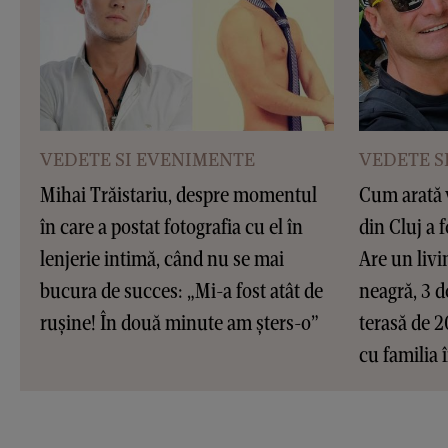
VEDETE SI EVENIMENTE
VEDETE S
Mihai Trăistariu, despre momentul
Cum arată v
în care a postat fotografia cu el în
din Cluj a 
lenjerie intimă, când nu se mai
Are un livi
bucura de succes: „Mi-a fost atât de
neagră, 3 d
rușine! În două minute am șters-o”
terasă de 2
cu familia 