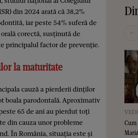
 studiul național al Colegiului
Din
SR) din 2024 arată că 38,2%
odontită, iar peste 54% suferă de
 orală corectă, susținută de
te principalul factor de prevenție.
lor la maturitate
ipala cauză a pierderii dinților
 tot boala parodontală. Aproximativ
este 65 de ani au pierdut toți
VEDE
arte din cauza unor probleme
Cum l
Maria
ând. În România, situația este și