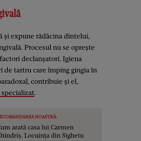
givală
 și expune rădăcina dintelui,
ngivală. Procesul nu se oprește
 factori declanșatori. Igiena
i de tartru care împing gingia în
paradoxal, contribuie și el,
 specializat
.
ECOMANDAREA NOASTRĂ:
um arată casa lui Carmen
hindriș. Locuința din Sighetu