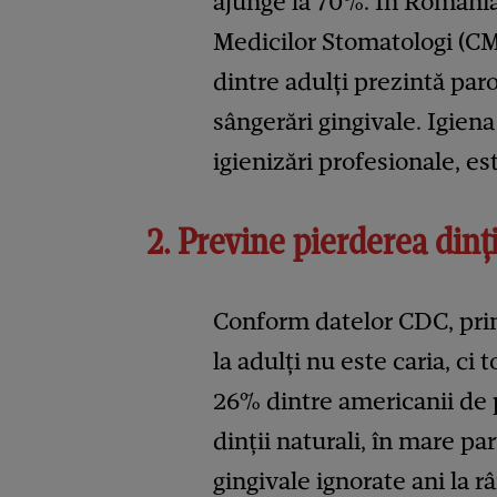
ajunge la 70%. În România,
Medicilor Stomatologi (CM
dintre adulți prezintă par
sângerări gingivale. Igiena
igienizări profesionale, es
2. Previne pierderea dinți
Conform datelor CDC, princ
la adulți nu este caria, ci
26% dintre americanii de p
dinții naturali, în mare p
gingivale ignorate ani la r