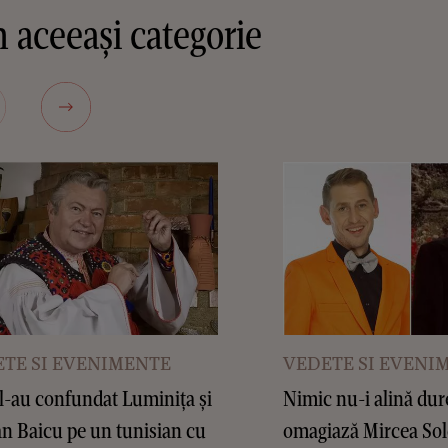
 aceeași categorie
TE SI EVENIMENTE
VEDETE SI EVENI
-au confundat Luminița și
Nimic nu-i alină du
n Baicu pe un tunisian cu
omagiază Mircea So