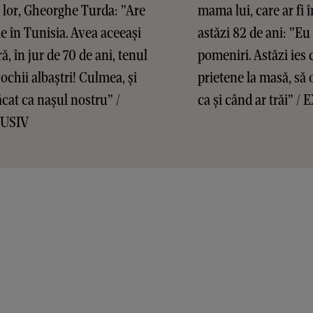
 lor, Gheorghe Turda: ”Are
mama lui, care ar fi 
ie în Tunisia. Avea aceeași
astăzi 82 de ani: ”Eu 
ă, în jur de 70 de ani, tenul
pomeniri. Astăzi ies 
 ochii albaștri! Culmea, și
prietene la masă, să 
cat ca nașul nostru” /
ca și când ar trăi” 
USIV