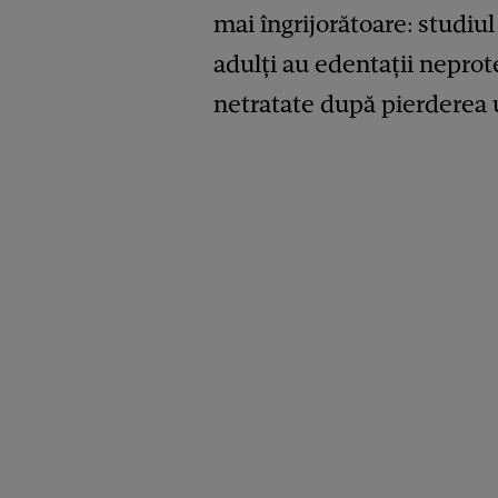
mai îngrijorătoare: studiu
adulți au edentații neprote
netratate după pierderea u