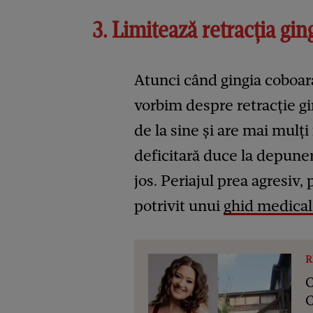
3. Limitează retracția gin
Atunci când gingia coboară
vorbim despre retracție gi
de la sine și are mai mulți
deficitară duce la depuner
jos. Periajul prea agresiv, 
potrivit unui
ghid medical
R
C
C