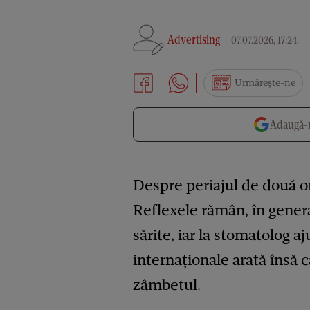
Advertising
07.07.2026, 17:24
.
Urmărește-ne
Adaugă-n
Despre periajul de două ori
Reflexele rămân, în general
sărite, iar la stomatolog aj
internaționale arată însă 
zâmbetul.