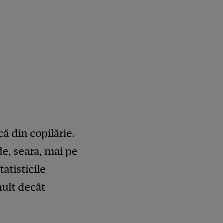
ă din copilărie.
de, seara, mai pe
tatisticile
mult decât