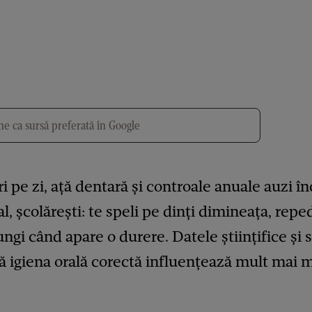
e ca sursă preferată în Google
 pe zi, ață dentară și controale anuale auzi înc
, școlărești: te speli pe dinți dimineața, repe
ungi când apare o durere. Datele științifice și s
că igiena orală corectă influențează mult mai 