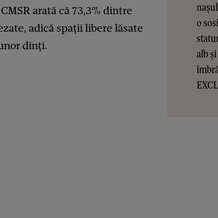
nașul
l CMSR arată că 73,3% dintre
o sos
zate, adică spații libere lăsate
statur
nor dinți.
alb și
îmbră
EXCL