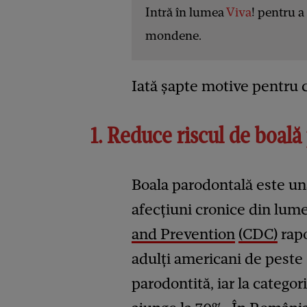
Intră în lumea
Viva
! pentru a 
mondene.
Iată șapte motive pentru ca
1. Reduce riscul de boală
Boala parodontală este un
afecțiuni cronice din lum
and Prevention
(CDC)
rapo
adulți americani de peste
parodontită, iar la catego