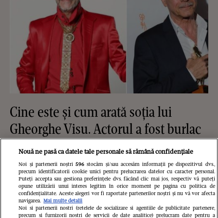
Cine este și cum arată soția lui
Gheorghe Visu. Actorul a fost burlac
până la 50 de ani: "Soția mea e
Nouă ne pasă ca datele tale personale să rămână confidențiale
familia mea și singurul om care-mi
Noi și partenerii noștri
596
stocăm și/sau accesăm informații pe dispozitivul dvs.,
precum identificatorii cookie unici pentru prelucrarea datelor cu caracter personal.
cunoaște fricile"
Puteți accepta sau gestiona preferințele dvs. făcând clic mai jos, respectiv vă puteți
opune utilizării unui interes legitim în orice moment pe pagina cu politica de
confidențialitate. Aceste alegeri vor fi raportate partenerilor noștri și nu vă vor afecta
navigarea.
Mai multe detalii
Noi si partenerii nostri (retelele de socializare si agentiile de publicitate partenere,
precum si furnizorii nostri de servicii de date analitice) prelucram date pentru a