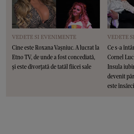
VEDETE SI EVENIMENTE
VEDETE S
Cine este Roxana Vașniuc. A lucrat la
Ce s-a întâ
Etno TV, de unde a fost concediată,
Cornel Luc
și este divorțată de tatăl fiicei sale
Insula iubir
devenit pări
este însărc