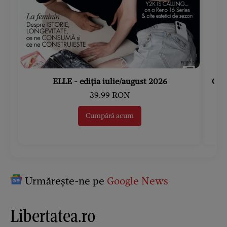
ELLE - ediția iulie/august 2026
Gard
39.99 RON
Cumpără acum
Urmărește-ne pe
Google News
Libertatea.ro