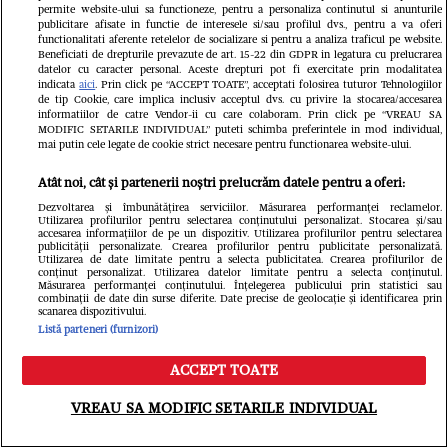
permite website-ului sa functioneze, pentru a personaliza continutul si anunturile
publicitare afisate in functie de interesele si/sau profilul dvs., pentru a va oferi
functionalitati aferente retelelor de socializare si pentru a analiza traficul pe website.
Beneficiati de drepturile prevazute de art. 15-22 din GDPR in legatura cu prelucrarea
datelor cu caracter personal. Aceste drepturi pot fi exercitate prin modalitatea
indicata
aici
. Prin click pe “ACCEPT TOATE”, acceptati folosirea tuturor Tehnologiilor
de tip Cookie, care implica inclusiv acceptul dvs. cu privire la stocarea/accesarea
informatiilor de catre Vendor-ii cu care colaboram. Prin click pe “VREAU SA
MODIFIC SETARILE INDIVIDUAL” puteti schimba preferintele in mod individual,
mai putin cele legate de cookie strict necesare pentru functionarea website-ului.
Atât noi, cât și partenerii noștri prelucrăm datele pentru a oferi:
Dezvoltarea și îmbunătățirea serviciilor. Măsurarea performanței reclamelor.
Utilizarea profilurilor pentru selectarea conținutului personalizat. Stocarea și/sau
accesarea informațiilor de pe un dispozitiv. Utilizarea profilurilor pentru selectarea
publicității personalizate. Crearea profilurilor pentru publicitate personalizată.
Utilizarea de date limitate pentru a selecta publicitatea. Crearea profilurilor de
Ioana Ginghină, emoții înainte de
conținut personalizat. Utilizarea datelor limitate pentru a selecta conținutul.
Măsurarea performanței conținutului. Înțelegerea publicului prin statistici sau
combinații de date din surse diferite. Date precise de geolocație și identificarea prin
majoratul fiicei sale, cu 30 de
scanarea dispozitivului.
Listă parteneri (furnizori)
invitați: „O să fie și alcool la
ACCEPT TOATE
petrecere, pentru că au 18 ani și nu
Meniu
Caută
mai pot să spun NU”. Ce relație are
VREAU SA MODIFIC SETARILE INDIVIDUAL