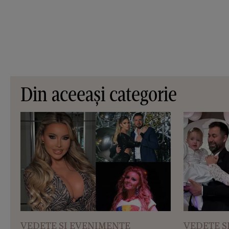
Din aceeași categorie
VEDETE SI EVENIMENTE
VEDETE S