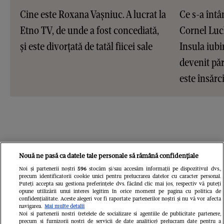
Cine este Roxana Vașniuc. A lucrat la
Ce s-a întâ
Etno TV, de unde a fost concediată,
Cornel Luc
și este divorțată de tatăl fiicei sale
Insula iubir
devenit pări
este însărc
Nouă ne pasă ca datele tale personale să rămână confidențiale
Noi și partenerii noștri
596
stocăm și/sau accesăm informații pe dispozitivul dvs.,
precum identificatorii cookie unici pentru prelucrarea datelor cu caracter personal.
Puteți accepta sau gestiona preferințele dvs. făcând clic mai jos, respectiv vă puteți
opune utilizării unui interes legitim în orice moment pe pagina cu politica de
confidențialitate. Aceste alegeri vor fi raportate partenerilor noștri și nu vă vor afecta
navigarea.
Mai multe detalii
Noi si partenerii nostri (retelele de socializare si agentiile de publicitate partenere,
precum si furnizorii nostri de servicii de date analitice) prelucram date pentru a