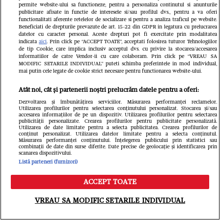
permite website-ului sa functioneze, pentru a personaliza continutul si anunturile
publicitare afisate in functie de interesele si/sau profilul dvs., pentru a va oferi
functionalitati aferente retelelor de socializare si pentru a analiza traficul pe website.
Beneficiati de drepturile prevazute de art. 15-22 din GDPR in legatura cu prelucrarea
datelor cu caracter personal. Aceste drepturi pot fi exercitate prin modalitatea
indicata
aici
. Prin click pe “ACCEPT TOATE”, acceptati folosirea tuturor Tehnologiilor
de tip Cookie, care implica inclusiv acceptul dvs. cu privire la stocarea/accesarea
informatiilor de catre Vendor-ii cu care colaboram. Prin click pe “VREAU SA
MODIFIC SETARILE INDIVIDUAL” puteti schimba preferintele in mod individual,
mai putin cele legate de cookie strict necesare pentru functionarea website-ului.
Citește în continuare
Atât noi, cât și partenerii noștri prelucrăm datele pentru a oferi:
Dezvoltarea și îmbunătățirea serviciilor. Măsurarea performanței reclamelor.
Utilizarea profilurilor pentru selectarea conținutului personalizat. Stocarea și/sau
accesarea informațiilor de pe un dispozitiv. Utilizarea profilurilor pentru selectarea
publicității personalizate. Crearea profilurilor pentru publicitate personalizată.
Utilizarea de date limitate pentru a selecta publicitatea. Crearea profilurilor de
conținut personalizat. Utilizarea datelor limitate pentru a selecta conținutul.
Măsurarea performanței conținutului. Înțelegerea publicului prin statistici sau
combinații de date din surse diferite. Date precise de geolocație și identificarea prin
scanarea dispozitivului.
Listă parteneri (furnizori)
ACCEPT TOATE
Meniu
Caută
VREAU SA MODIFIC SETARILE INDIVIDUAL