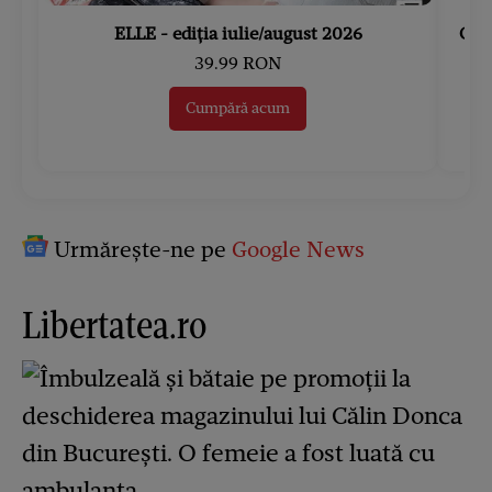
ELLE - ediția iulie/august 2026
Gard
39.99 RON
Cumpără acum
Urmărește-ne pe
Google News
Libertatea.ro