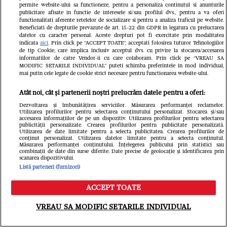
permite website-ului sa functioneze, pentru a personaliza continutul si anunturile
românil
publicitare afisate in functie de interesele si/sau profilul dvs., pentru a va oferi
functionalitati aferente retelelor de socializare si pentru a analiza traficul pe website.
„Să-i î
Beneficiati de drepturile prevazute de art. 15-22 din GDPR in legatura cu prelucrarea
datelor cu caracter personal. Aceste drepturi pot fi exercitate prin modalitatea
indicata
aici
. Prin click pe “ACCEPT TOATE”, acceptati folosirea tuturor Tehnologiilor
scoatem
de tip Cookie, care implica inclusiv acceptul dvs. cu privire la stocarea/accesarea
informatiilor de catre Vendor-ii cu care colaboram. Prin click pe “VREAU SA
MODIFIC SETARILE INDIVIDUAL” puteti schimba preferintele in mod individual,
mai putin cele legate de cookie strict necesare pentru functionarea website-ului.
Atât noi, cât și partenerii noștri prelucrăm datele pentru a oferi:
Dezvoltarea și îmbunătățirea serviciilor. Măsurarea performanței reclamelor.
Utilizarea profilurilor pentru selectarea conținutului personalizat. Stocarea și/sau
accesarea informațiilor de pe un dispozitiv. Utilizarea profilurilor pentru selectarea
publicității personalizate. Crearea profilurilor pentru publicitate personalizată.
Utilizarea de date limitate pentru a selecta publicitatea. Crearea profilurilor de
conținut personalizat. Utilizarea datelor limitate pentru a selecta conținutul.
Măsurarea performanței conținutului. Înțelegerea publicului prin statistici sau
combinații de date din surse diferite. Date precise de geolocație și identificarea prin
scanarea dispozitivului.
Listă parteneri (furnizori)
ACCEPT TOATE
Meniu
Caută
VREAU SA MODIFIC SETARILE INDIVIDUAL