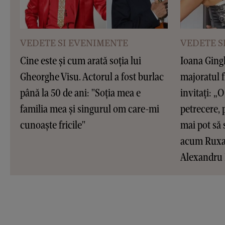
VEDETE SI EVENIMENTE
VEDETE S
Cine este și cum arată soția lui
Ioana Gingh
Gheorghe Visu. Actorul a fost burlac
majoratul f
până la 50 de ani: "Soția mea e
invitați: „O 
familia mea și singurul om care-mi
petrecere, 
cunoaște fricile"
mai pot să 
acum Ruxan
Alexandru