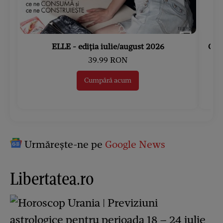
ELLE - ediția iulie/august 2026
Gard
39.99 RON
Cumpără acum
Urmărește-ne pe
Google News
Libertatea.ro