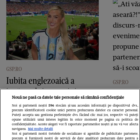
GSP.RO
Iubita englezoaică a
GSP.RO
jucătorului argentinian a
„Ati vă
Nouă ne pasă ca datele tale personale să rămână confidențiale
purtat tricoul sud-
aseară?!
Noi și partenerii noștri
596
stocăm și/sau accesăm informații pe dispozitivul dvs.,
americanilor: „A fost o
precum identificatorii cookie unici pentru prelucrarea datelor cu caracter personal.
Comănec
Puteți accepta sau gestiona preferințele dvs. făcând clic mai jos, respectiv vă puteți
opune utilizării unui interes legitim în orice moment pe pagina cu politica de
experiență nebună”
manifes
confidențialitate. Aceste alegeri vor fi raportate partenerilor noștri și nu vă vor afecta
navigarea.
Mai multe detalii
Noi si partenerii nostri (retelele de socializare si agentiile de publicitate partenere,
de azi!
precum si furnizorii nostri de servicii de date analitice) prelucram date pentru a