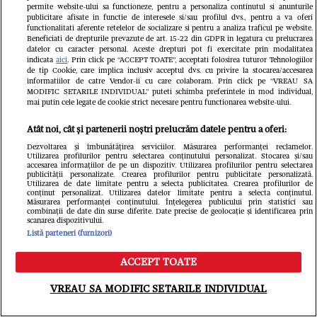
permite website-ului sa functioneze, pentru a personaliza continutul si anunturile
publicitare afisate in functie de interesele si/sau profilul dvs., pentru a va oferi
functionalitati aferente retelelor de socializare si pentru a analiza traficul pe website.
Beneficiati de drepturile prevazute de art. 15-22 din GDPR in legatura cu prelucrarea
datelor cu caracter personal. Aceste drepturi pot fi exercitate prin modalitatea
indicata
aici
. Prin click pe “ACCEPT TOATE”, acceptati folosirea tuturor Tehnologiilor
de tip Cookie, care implica inclusiv acceptul dvs. cu privire la stocarea/accesarea
informatiilor de catre Vendor-ii cu care colaboram. Prin click pe “VREAU SA
MODIFIC SETARILE INDIVIDUAL” puteti schimba preferintele in mod individual,
Povestea tânărului cu deficiență de
mai putin cele legate de cookie strict necesare pentru functionarea website-ului.
auz care reprezintă România la
Atât noi, cât și partenerii noștri prelucrăm datele pentru a oferi:
concursuri mondiale de frumusețe:
Dezvoltarea și îmbunătățirea serviciilor. Măsurarea performanței reclamelor.
Utilizarea profilurilor pentru selectarea conținutului personalizat. Stocarea și/sau
accesarea informațiilor de pe un dispozitiv. Utilizarea profilurilor pentru selectarea
„Limitele există doar atunci când
publicității personalizate. Crearea profilurilor pentru publicitate personalizată.
Utilizarea de date limitate pentru a selecta publicitatea. Crearea profilurilor de
conținut personalizat. Utilizarea datelor limitate pentru a selecta conținutul.
renunțăm la visurile noastre”
Măsurarea performanței conținutului. Înțelegerea publicului prin statistici sau
combinații de date din surse diferite. Date precise de geolocație și identificarea prin
scanarea dispozitivului.
Listă parteneri (furnizori)
ACCEPT TOATE
Meniu
Caută
VREAU SA MODIFIC SETARILE INDIVIDUAL