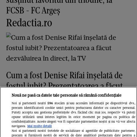
FCSB - FC Argeș
Redactia.ro
Cum a fost Denise Rifai înșelată de
fostul iubit? Prezentatoarea a făcut
dezvăluirea în direct, la TV
Nouă ne pasă ca datele tale personale să rămână confidențiale
Noi și partenerii noștri
596
stocăm și/sau accesăm informații pe dispozitivul dvs.,
Libertatea.ro
precum identificatorii cookie unici pentru prelucrarea datelor cu caracter personal.
Puteți accepta sau gestiona preferințele dvs. făcând clic mai jos, respectiv vă puteți
opune utilizării unui interes legitim în orice moment pe pagina cu politica de
confidențialitate. Aceste alegeri vor fi raportate partenerilor noștri și nu vă vor afecta
navigarea.
Mai multe detalii
Noi si partenerii nostri (retelele de socializare si agentiile de publicitate partenere,
precum si furnizorii nostri de servicii de date analitice) prelucram date pentru a