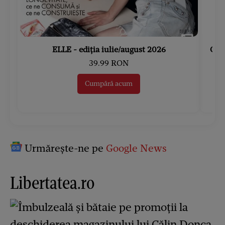
ELLE - ediția iulie/august 2026
Gard
39.99 RON
Cumpără acum
Urmărește-ne pe
Google News
Libertatea.ro