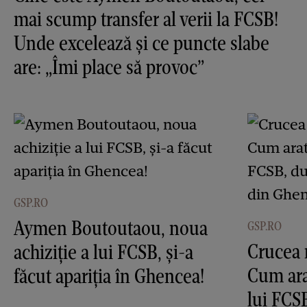
mai scump transfer al verii la FCSB!
Unde excelează și ce puncte slabe
are: „Îmi place să provoc”
GSP.RO
Aymen Boutoutaou, noua
GSP.RO
Crucea 
achiziție a lui FCSB, și-a
Cum ara
făcut apariția în Ghencea!
lui FCS