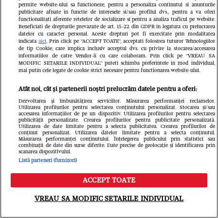
permite website-ului sa functioneze, pentru a personaliza continutul si anunturile
publicitare afisate in functie de interesele si/sau profilul dvs., pentru a va oferi
functionalitati aferente retelelor de socializare si pentru a analiza traficul pe website.
Beneficiati de drepturile prevazute de art. 15-22 din GDPR in legatura cu prelucrarea
datelor cu caracter personal. Aceste drepturi pot fi exercitate prin modalitatea
indicata
aici
. Prin click pe “ACCEPT TOATE”, acceptati folosirea tuturor Tehnologiilor
de tip Cookie, care implica inclusiv acceptul dvs. cu privire la stocarea/accesarea
informatiilor de catre Vendor-ii cu care colaboram. Prin click pe “VREAU SA
MODIFIC SETARILE INDIVIDUAL” puteti schimba preferintele in mod individual,
mai putin cele legate de cookie strict necesare pentru functionarea website-ului.
Atât noi, cât și partenerii noștri prelucrăm datele pentru a oferi:
Dezvoltarea și îmbunătățirea serviciilor. Măsurarea performanței reclamelor.
Îmbulzeală și bătaie pe promoții la
Utilizarea profilurilor pentru selectarea conținutului personalizat. Stocarea și/sau
accesarea informațiilor de pe un dispozitiv. Utilizarea profilurilor pentru selectarea
publicității personalizate. Crearea profilurilor pentru publicitate personalizată.
deschiderea magazinului lui Călin
Utilizarea de date limitate pentru a selecta publicitatea. Crearea profilurilor de
conținut personalizat. Utilizarea datelor limitate pentru a selecta conținutul.
Măsurarea performanței conținutului. Înțelegerea publicului prin statistici sau
Donca din București. O femeie a fost
combinații de date din surse diferite. Date precise de geolocație și identificarea prin
scanarea dispozitivului.
luată cu ambulanța
Listă parteneri (furnizori)
ACCEPT TOATE
Meniu
Caută
VREAU SA MODIFIC SETARILE INDIVIDUAL