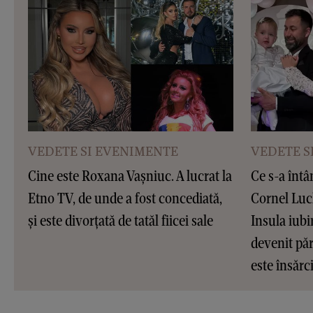
VEDETE SI EVENIMENTE
VEDETE S
Cine este Roxana Vașniuc. A lucrat la
Ce s-a întâ
Etno TV, de unde a fost concediată,
Cornel Luc
și este divorțată de tatăl fiicei sale
Insula iubir
devenit pări
este însărc