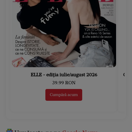
ELLE - ediția iulie/august 2026
Gard
39.99 RON
Cumpără acum