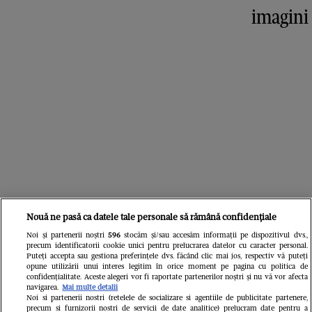
imagini
Nouă ne pasă ca datele tale personale să rămână confidențiale
Noi și partenerii noștri
596
stocăm și/sau accesăm informații pe dispozitivul dvs.,
precum identificatorii cookie unici pentru prelucrarea datelor cu caracter personal.
Puteți accepta sau gestiona preferințele dvs. făcând clic mai jos, respectiv vă puteți
opune utilizării unui interes legitim în orice moment pe pagina cu politica de
confidențialitate. Aceste alegeri vor fi raportate partenerilor noștri și nu vă vor afecta
navigarea.
Mai multe detalii
Libertatea
Noi si partenerii nostri (retelele de socializare si agentiile de publicitate partenere,
precum si furnizorii nostri de servicii de date analitice) prelucram date pentru a