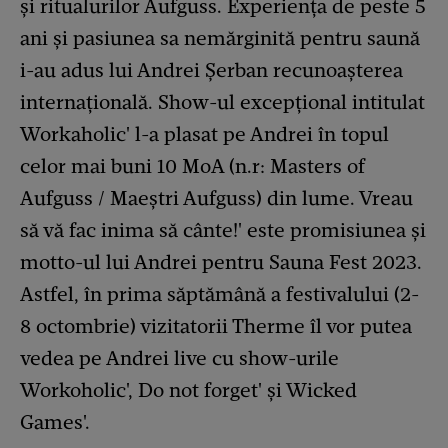
și ritualurilor Aufguss. Experiența de peste 5
ani și pasiunea sa nemărginită pentru saună
i-au adus lui Andrei Șerban recunoașterea
internațională. Show-ul excepțional intitulat
Workaholic' l-a plasat pe Andrei în topul
celor mai buni 10 MoA (n.r: Masters of
Aufguss / Maeștri Aufguss) din lume. Vreau
să vă fac inima să cânte!' este promisiunea și
motto-ul lui Andrei pentru Sauna Fest 2023.
Astfel, în prima săptămână a festivalului (2-
8 octombrie) vizitatorii Therme îl vor putea
vedea pe Andrei live cu show-urile
Workoholic', Do not forget' și Wicked
Games'.