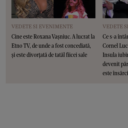
VEDETE SI EVENIMENTE
VEDETE S
Cine este Roxana Vașniuc. A lucrat la
Ce s-a întâ
Etno TV, de unde a fost concediată,
Cornel Luc
și este divorțată de tatăl fiicei sale
Insula iubir
devenit pări
este însărc