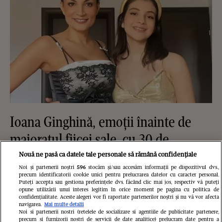
Ioana Ginghină, emoții înainte de
majoratul fiicei sale, cu 30 de
invitați: „O să fie și alcool la
Nouă ne pasă ca datele tale personale să rămână confidențiale
Noi și partenerii noștri
596
stocăm și/sau accesăm informații pe dispozitivul dvs.,
petrecere, pentru că au 18 ani și nu
precum identificatorii cookie unici pentru prelucrarea datelor cu caracter personal.
Puteți accepta sau gestiona preferințele dvs. făcând clic mai jos, respectiv vă puteți
mai pot să spun NU”. Ce relație are
opune utilizării unui interes legitim în orice moment pe pagina cu politica de
confidențialitate. Aceste alegeri vor fi raportate partenerilor noștri și nu vă vor afecta
acum Ruxandra cu tatăl ei,
navigarea.
Mai multe detalii
Noi si partenerii nostri (retelele de socializare si agentiile de publicitate partenere,
precum si furnizorii nostri de servicii de date analitice) prelucram date pentru a