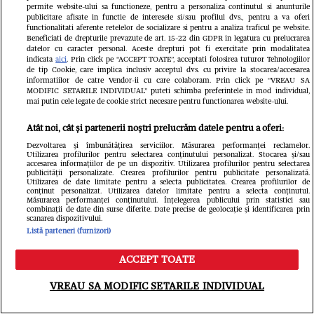
Alexandru Papadopol / EXCLUSIV
permite website-ului sa functioneze, pentru a personaliza continutul si anunturile
publicitare afisate in functie de interesele si/sau profilul dvs., pentru a va oferi
functionalitati aferente retelelor de socializare si pentru a analiza traficul pe website.
Beneficiati de drepturile prevazute de art. 15-22 din GDPR in legatura cu prelucrarea
datelor cu caracter personal. Aceste drepturi pot fi exercitate prin modalitatea
indicata
aici
. Prin click pe “ACCEPT TOATE”, acceptati folosirea tuturor Tehnologiilor
de tip Cookie, care implica inclusiv acceptul dvs. cu privire la stocarea/accesarea
informatiilor de catre Vendor-ii cu care colaboram. Prin click pe “VREAU SA
MODIFIC SETARILE INDIVIDUAL” puteti schimba preferintele in mod individual,
mai putin cele legate de cookie strict necesare pentru functionarea website-ului.
Atât noi, cât și partenerii noștri prelucrăm datele pentru a oferi:
Dezvoltarea și îmbunătățirea serviciilor. Măsurarea performanței reclamelor.
Utilizarea profilurilor pentru selectarea conținutului personalizat. Stocarea și/sau
accesarea informațiilor de pe un dispozitiv. Utilizarea profilurilor pentru selectarea
publicității personalizate. Crearea profilurilor pentru publicitate personalizată.
Utilizarea de date limitate pentru a selecta publicitatea. Crearea profilurilor de
conținut personalizat. Utilizarea datelor limitate pentru a selecta conținutul.
FANATIK.RO
Măsurarea performanței conținutului. Înțelegerea publicului prin statistici sau
combinații de date din surse diferite. Date precise de geolocație și identificarea prin
Cine este Aymen Boutoutaou, cel
scanarea dispozitivului.
Listă parteneri (furnizori)
mai scump transfer al verii la FCSB!
ACCEPT TOATE
Unde excelează și ce puncte slabe
Meniu
Caută
VREAU SA MODIFIC SETARILE INDIVIDUAL
are: „Îmi place să provoc”