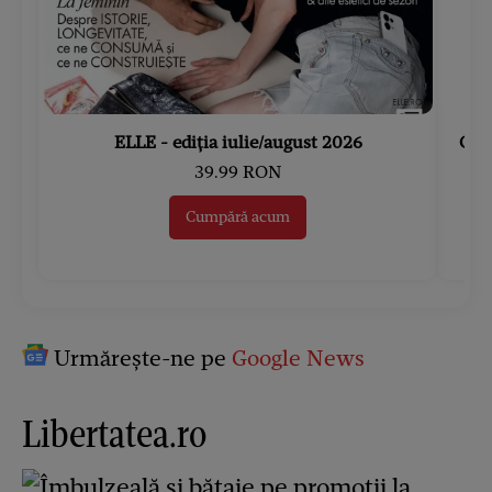
ELLE - ediția iulie/august 2026
Gard
39.99 RON
Cumpără acum
Urmărește-ne pe
Google News
Libertatea.ro