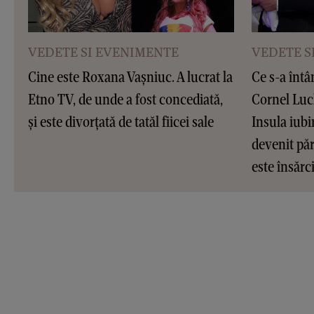
VEDETE SI EVENIMENTE
VEDETE S
Cine este Roxana Vașniuc. A lucrat la
Ce s-a întâ
Etno TV, de unde a fost concediată,
Cornel Luc
și este divorțată de tatăl fiicei sale
Insula iubir
devenit pări
este însărc