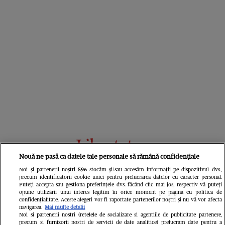
Libertatea
Nouă ne pasă ca datele tale personale să rămână confidențiale
Noi și partenerii noștri
596
stocăm și/sau accesăm informații pe dispozitivul dvs.,
precum identificatorii cookie unici pentru prelucrarea datelor cu caracter personal.
Puteți accepta sau gestiona preferințele dvs. făcând clic mai jos, respectiv vă puteți
opune utilizării unui interes legitim în orice moment pe pagina cu politica de
confidențialitate. Aceste alegeri vor fi raportate partenerilor noștri și nu vă vor afecta
navigarea.
Mai multe detalii
Noi si partenerii nostri (retelele de socializare si agentiile de publicitate partenere,
precum si furnizorii nostri de servicii de date analitice) prelucram date pentru a