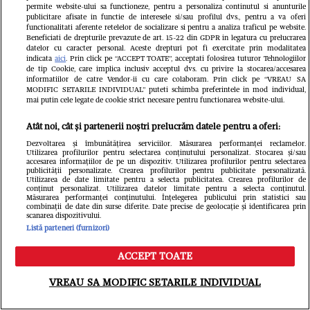
permite website-ului sa functioneze, pentru a personaliza continutul si anunturile
publicitare afisate in functie de interesele si/sau profilul dvs., pentru a va oferi
functionalitati aferente retelelor de socializare si pentru a analiza traficul pe website.
Beneficiati de drepturile prevazute de art. 15-22 din GDPR in legatura cu prelucrarea
datelor cu caracter personal. Aceste drepturi pot fi exercitate prin modalitatea
Îmbulzeală și bătaie pe promoții la
indicata
aici
. Prin click pe “ACCEPT TOATE”, acceptati folosirea tuturor Tehnologiilor
de tip Cookie, care implica inclusiv acceptul dvs. cu privire la stocarea/accesarea
deschiderea magazinului lui Călin
informatiilor de catre Vendor-ii cu care colaboram. Prin click pe “VREAU SA
MODIFIC SETARILE INDIVIDUAL” puteti schimba preferintele in mod individual,
mai putin cele legate de cookie strict necesare pentru functionarea website-ului.
Donca din București. O femeie a fost
Atât noi, cât și partenerii noștri prelucrăm datele pentru a oferi:
luată cu ambulanța
Dezvoltarea și îmbunătățirea serviciilor. Măsurarea performanței reclamelor.
Utilizarea profilurilor pentru selectarea conținutului personalizat. Stocarea și/sau
accesarea informațiilor de pe un dispozitiv. Utilizarea profilurilor pentru selectarea
publicității personalizate. Crearea profilurilor pentru publicitate personalizată.
Utilizarea de date limitate pentru a selecta publicitatea. Crearea profilurilor de
conținut personalizat. Utilizarea datelor limitate pentru a selecta conținutul.
Măsurarea performanței conținutului. Înțelegerea publicului prin statistici sau
combinații de date din surse diferite. Date precise de geolocație și identificarea prin
scanarea dispozitivului.
Listă parteneri (furnizori)
ACCEPT TOATE
Meniu
Caută
VREAU SA MODIFIC SETARILE INDIVIDUAL
Vine un