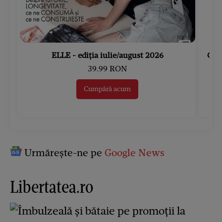
ELLE - ediția iulie/august 2026
Gard
39.99 RON
Cumpără acum
Urmărește-ne pe
Google News
Libertatea.ro