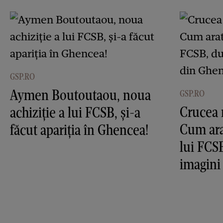
GSP.RO
Aymen Boutoutaou, noua
GSP.RO
Crucea 
achiziție a lui FCSB, și-a
Cum ara
făcut apariția în Ghencea!
lui FCS
imagini