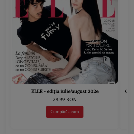
ELLE - ediția iulie/august 2026
Gard
39.99 RON
Cumpără acum