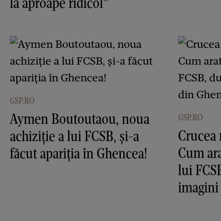
la aproape ridicol”
GSP.RO
Aymen Boutoutaou, noua
GSP.RO
Crucea 
achiziție a lui FCSB, și-a
Cum ara
făcut apariția în Ghencea!
lui FCS
imagini