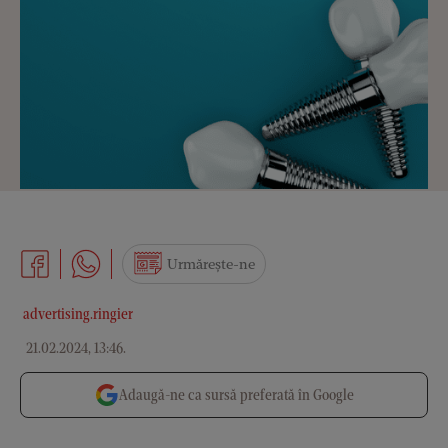
Urmărește-ne
advertising.ringier
21.02.2024, 13:46
.
Adaugă-ne ca sursă preferată în Google