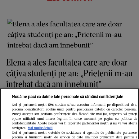
Elena a ales facultatea care are doar
câțiva studenți pe an: „Prietenii m-au
întrebat dacă am înnebunit”
Nouă ne pasă ca datele tale personale să rămână confidențiale
Noi și partenerii noștri
596
stocăm și/sau accesăm informații pe dispozitivul dvs.,
precum identificatorii cookie unici pentru prelucrarea datelor cu caracter personal.
Puteți accepta sau gestiona preferințele dvs. făcând clic mai jos, respectiv vă puteți
opune utilizării unui interes legitim în orice moment pe pagina cu politica de
confidențialitate. Aceste alegeri vor fi raportate partenerilor noștri și nu vă vor afecta
navigarea.
Mai multe detalii
Noi si partenerii nostri (retelele de socializare si agentiile de publicitate partenere,
precum si furnizorii nostri de servicii de date analitice) prelucram date pentru a