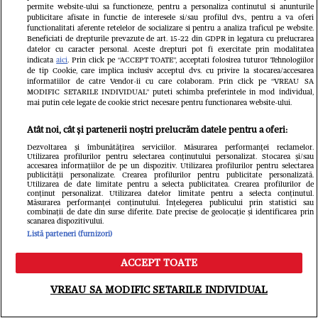
permite website-ului sa functioneze, pentru a personaliza continutul si anunturile
publicitare afisate in functie de interesele si/sau profilul dvs., pentru a va oferi
functionalitati aferente retelelor de socializare si pentru a analiza traficul pe website.
Beneficiati de drepturile prevazute de art. 15-22 din GDPR in legatura cu prelucrarea
datelor cu caracter personal. Aceste drepturi pot fi exercitate prin modalitatea
indicata
aici
. Prin click pe “ACCEPT TOATE”, acceptati folosirea tuturor Tehnologiilor
O fetiță de 5 ani a murit,
de tip Cookie, care implica inclusiv acceptul dvs. cu privire la stocarea/accesarea
informatiilor de catre Vendor-ii cu care colaboram. Prin click pe “VREAU SA
„A fost 
după ce mașina familiei s-
MODIFIC SETARILE INDIVIDUAL” puteti schimba preferintele in mod individual,
mai putin cele legate de cookie strict necesare pentru functionarea website-ului.
concurs
a izbit de parapetul
Atât noi, cât și partenerii noștri prelucrăm datele pentru a oferi:
dansat v
median pe A1 Sebeș –
Dezvoltarea și îmbunătățirea serviciilor. Măsurarea performanței reclamelor.
Utilizarea profilurilor pentru selectarea conținutului personalizat. Stocarea și/sau
supraom
Sibiu și s-a răsturnat
accesarea informațiilor de pe un dispozitiv. Utilizarea profilurilor pentru selectarea
publicității personalizate. Crearea profilurilor pentru publicitate personalizată.
Utilizarea de date limitate pentru a selecta publicitatea. Crearea profilurilor de
aurului
conținut personalizat. Utilizarea datelor limitate pentru a selecta conținutul.
Măsurarea performanței conținutului. Înțelegerea publicului prin statistici sau
Rareș ș
combinații de date din surse diferite. Date precise de geolocație și identificarea prin
scanarea dispozitivului.
Listă parteneri (furnizori)
ACCEPT TOATE
România TV
Meniu
Caută
VREAU SA MODIFIC SETARILE INDIVIDUAL