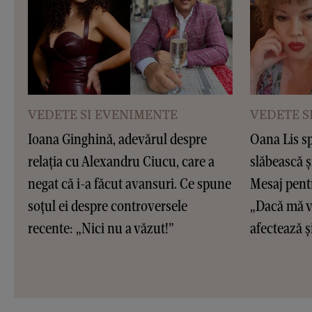
VEDETE SI EVENIMENTE
VEDETE S
Ioana Ginghină, adevărul despre
Oana Lis sp
relația cu Alexandru Ciucu, care a
slăbească ș
negat că i-a făcut avansuri. Ce spune
Mesaj pentr
soțul ei despre controversele
„Dacă mă ve
recente: „Nici nu a văzut!”
afectează și