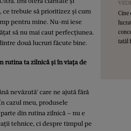
ltra. Îmi oferă claritate și
VEDE
 ce trebuie să prioritizez și cum
Cine 
 timp pentru mine. Nu-mi iese
lucra
conce
ățat să nu mai caut perfecțiunea.
tatăl 
dintre două lucruri făcute bine.
 rutina ta zilnică și în viața de
nă nevăzută' care ne ajută fără
 În cazul meu, produsele
arte din rutina zilnică – nu e
ații tehnice, ci despre timpul pe