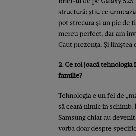
Brief-ul de pe Galaxy S25 U
structură: știu ce urmează,
pot strecura și un pic de
mereu perfect, dar am înv
Caut prezența. Și liniștea 
2.
Ce rol joacă tehnologia în
familie?
Tehnologia e un fel de „mâ
să ceară nimic în schimb.
Samsung chiar au devenit p
vorba doar despre specific