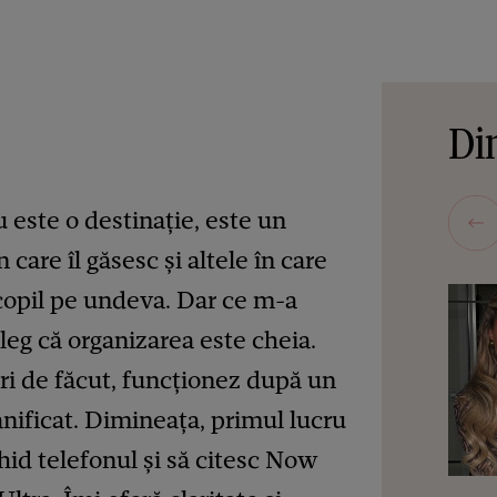
Din
u este o destinație, este un
n care îl găsesc și altele în care
 copil pe undeva. Dar ce m-a
eleg că organizarea este cheia.
ri de făcut, funcționez după un
anificat. Dimineața, primul lucru
chid telefonul și să citesc Now