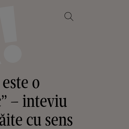
 este o
c” – inteviu
ăite cu sens