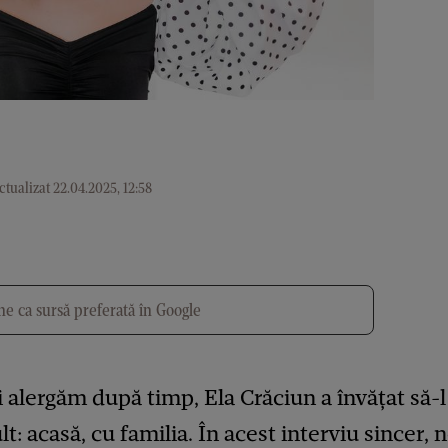
tualizat 22.04.2025, 12:58
e ca sursă preferată în Google
ți alergăm după timp, Ela Crăciun a învățat să-
: acasă, cu familia. În acest interviu sincer,