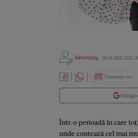
Advertising
10.04.2025, 17:27
.
Ac
Urmărește-ne
Adaugă-n
Într-o perioadă în care to
unde contează cel mai mult