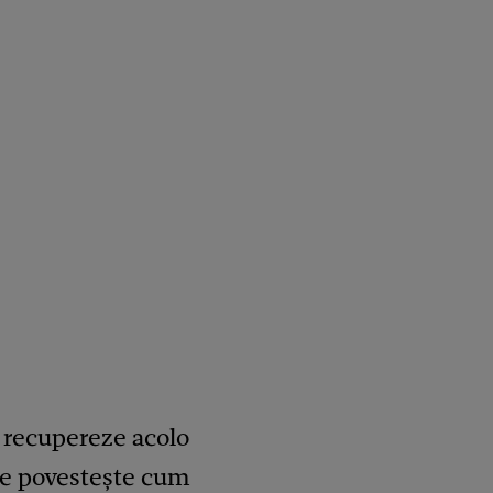
l recupereze acolo
 ne povestește cum