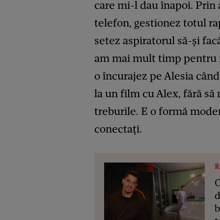
care mi-l dau înapoi. Prin
telefon, gestionez totul r
setez aspiratorul să-și facă
am mai mult timp pentru n
o încurajez pe Alesia când
la un film cu Alex, fără 
treburile. E o formă modern
conectați.
R
C
d
b