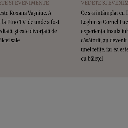
TE SI EVENIMENTE
VEDETE SI EVENI
este Roxana Vașniuc. A
Ce s-a întâmplat cu 
t la Etno TV, de unde a fost
Loghin și Cornel Lu
diată, și este divorțată de
experiența Insula iub
fiicei sale
căsătorit, au devenit 
unei fetițe, iar ea es
cu băiețel