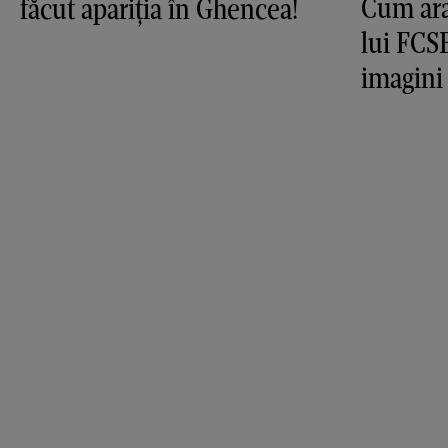
Cum ara
făcut apariția în Ghencea!
lui FCS
imagini