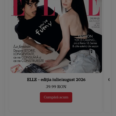
ELLE - ediția iulie/august 2026
Gard
39.99 RON
Cumpără acum