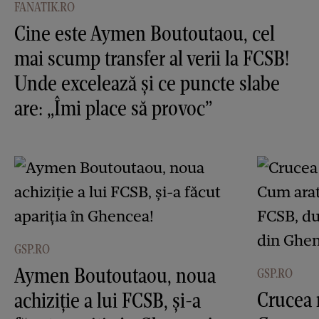
FANATIK.RO
Cine este Aymen Boutoutaou, cel
mai scump transfer al verii la FCSB!
Unde excelează și ce puncte slabe
are: „Îmi place să provoc”
GSP.RO
Aymen Boutoutaou, noua
GSP.RO
Crucea 
achiziție a lui FCSB, și-a