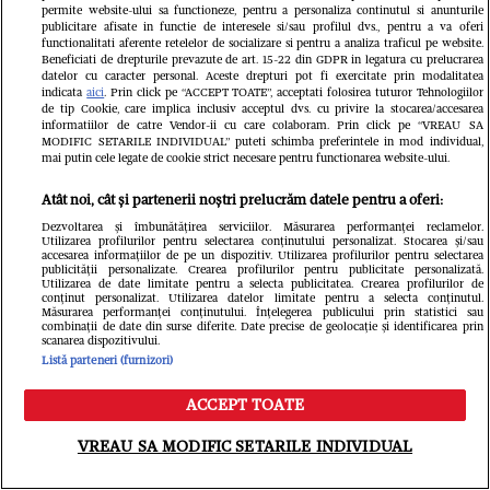
permite website-ului sa functioneze, pentru a personaliza continutul si anunturile
publicitare afisate in functie de interesele si/sau profilul dvs., pentru a va oferi
functionalitati aferente retelelor de socializare si pentru a analiza traficul pe website.
Beneficiati de drepturile prevazute de art. 15-22 din GDPR in legatura cu prelucrarea
datelor cu caracter personal. Aceste drepturi pot fi exercitate prin modalitatea
indicata
aici
. Prin click pe “ACCEPT TOATE”, acceptati folosirea tuturor Tehnologiilor
„Paradisul” secret al Mihaelei
de tip Cookie, care implica inclusiv acceptul dvs. cu privire la stocarea/accesarea
informatiilor de catre Vendor-ii cu care colaboram. Prin click pe “VREAU SA
MODIFIC SETARILE INDIVIDUAL” puteti schimba preferintele in mod individual,
Rădulescu. Vedeta a publicat
mai putin cele legate de cookie strict necesare pentru functionarea website-ului.
imaginile de care toți s-au mirat:
Atât noi, cât și partenerii noștri prelucrăm datele pentru a oferi:
Cum trăia cu Felix Baumgartner în
Dezvoltarea și îmbunătățirea serviciilor. Măsurarea performanței reclamelor.
Utilizarea profilurilor pentru selectarea conținutului personalizat. Stocarea și/sau
accesarea informațiilor de pe un dispozitiv. Utilizarea profilurilor pentru selectarea
Monaco
publicității personalizate. Crearea profilurilor pentru publicitate personalizată.
Utilizarea de date limitate pentru a selecta publicitatea. Crearea profilurilor de
conținut personalizat. Utilizarea datelor limitate pentru a selecta conținutul.
Măsurarea performanței conținutului. Înțelegerea publicului prin statistici sau
combinații de date din surse diferite. Date precise de geolocație și identificarea prin
scanarea dispozitivului.
Listă parteneri (furnizori)
ACCEPT TOATE
Meniu
Caută
VREAU SA MODIFIC SETARILE INDIVIDUAL