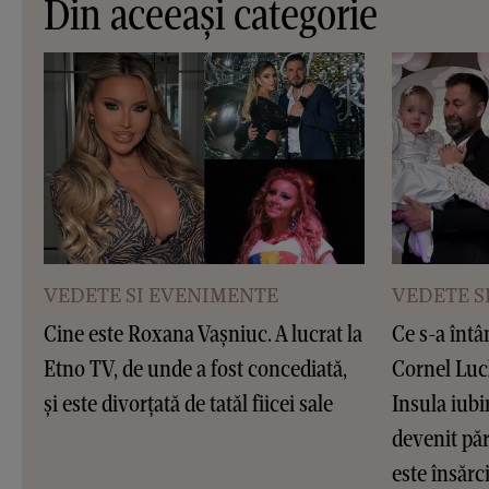
Din aceeași categorie
VEDETE SI EVENIMENTE
VEDETE S
Cine este Roxana Vașniuc. A lucrat la
Ce s-a întâ
Etno TV, de unde a fost concediată,
Cornel Luc
și este divorțată de tatăl fiicei sale
Insula iubir
devenit pări
este însărc