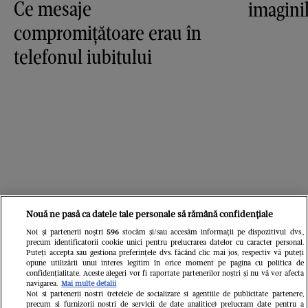
Ce mesaje
imagini
compromiţătoare erau în
telefonul iubitului
TV Mania
Nouă ne pasă ca datele tale personale să rămână confidențiale
Noi și partenerii noștri
596
stocăm și/sau accesăm informații pe dispozitivul dvs.,
precum identificatorii cookie unici pentru prelucrarea datelor cu caracter personal.
Puteți accepta sau gestiona preferințele dvs. făcând clic mai jos, respectiv vă puteți
opune utilizării unui interes legitim în orice moment pe pagina cu politica de
confidențialitate. Aceste alegeri vor fi raportate partenerilor noștri și nu vă vor afecta
navigarea.
Mai multe detalii
Noi si partenerii nostri (retelele de socializare si agentiile de publicitate partenere,
precum si furnizorii nostri de servicii de date analitice) prelucram date pentru a