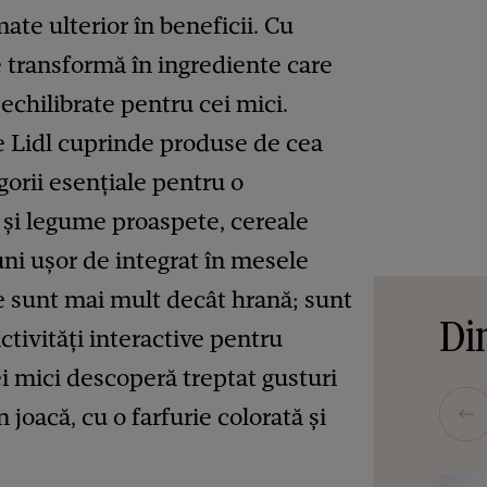
ate ulterior în beneficii. Cu
e transformă în ingrediente care
chilibrate pentru cei mici.
e Lidl cuprinde produse de cea
gorii esențiale pentru o
e și legume proaspete, cereale
uni ușor de integrat în mesele
e sunt mai mult decât hrană; sunt
Din
ctivități interactive pentru
cei mici descoperă treptat gusturi
 joacă, cu o farfurie colorată și