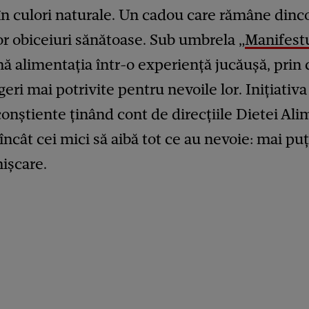
 în culori naturale. Un cadou care rămâne din
or obiceiuri sănătoase. Sub umbrela „
Manifestu
mă alimentația într-o experiență jucăușă, prin 
geri mai potrivite pentru nevoile lor. Inițiativ
onștiente ținând cont de direcțiile Dietei Al
încât cei mici să aibă tot ce au nevoie: mai pu
ișcare.