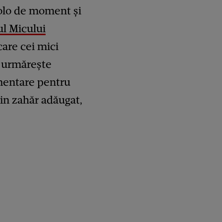
colo de moment și
l Micului
care cei mici
a urmărește
imentare pentru
țin zahăr adăugat,