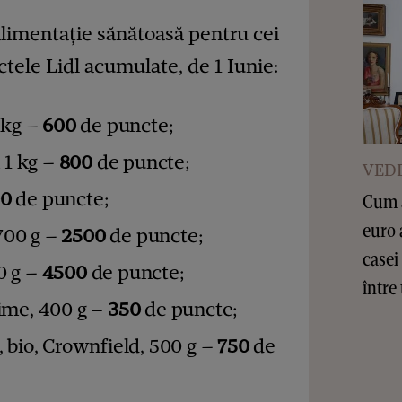
alimentație sănătoasă pentru cei
tele Lidl acumulate, de 1 Iunie:
 kg –
600
de puncte;
 1 kg –
800
de puncte;
VEDE
00
de puncte;
Cum a
euro 
700 g –
2500
de puncte;
casei
0 g –
4500
de puncte;
între 
sime, 400 g –
350
de puncte;
, bio, Crownfield, 500 g –
750
de