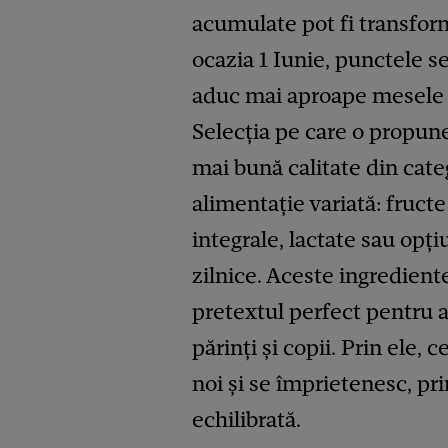
acumulate pot fi transform
ocazia 1 Iunie, punctele s
aduc mai aproape mesele e
Selecția pe care o propun
mai bună calitate din cate
alimentație variată: fruct
integrale, lactate sau opți
zilnice. Aceste ingredient
pretextul perfect pentru a
părinți și copii. Prin ele, 
noi și se împrietenesc, prin
echilibrată.