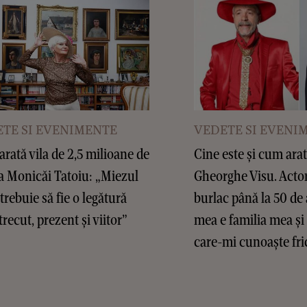
TE SI EVENIMENTE
VEDETE SI EVENI
rată vila de 2,5 milioane de
Cine este și cum arat
a Monicăi Tatoiu: „Miezul
Gheorghe Visu. Actor
 trebuie să fie o legătură
burlac până la 50 de 
trecut, prezent și viitor”
mea e familia mea și
care-mi cunoaște fric