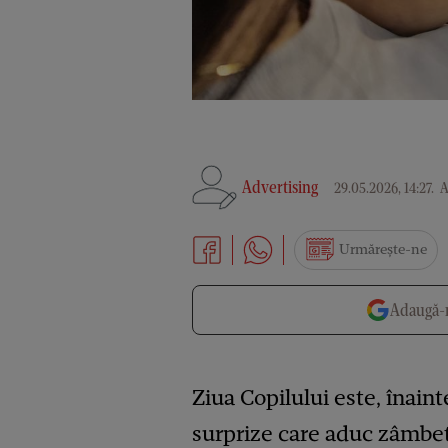
Advertising
29.05.2026, 14:27
.
A
Urmărește-ne
Adaugă-n
Ziua Copilului este, înaint
surprize care aduc zâmbet