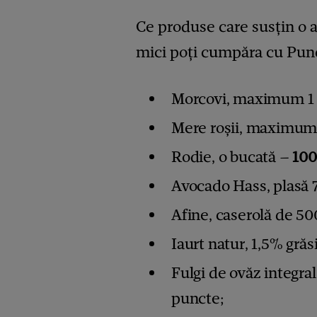
Ce produse care susțin o 
mici poți cumpăra cu Punc
Morcovi, maximum 1
Mere roșii, maximum
Rodie, o bucată –
10
Avocado Hass, plasă 
Afine, caserolă de 50
Iaurt natur, 1,5% gră
Fulgi de ovăz integral
puncte;