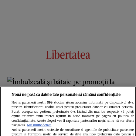
Libertatea
Nouă ne pasă ca datele tale personale să rămână confidențiale
Noi și partenerii noștri
596
stocăm și/sau accesăm informații pe dispozitivul dvs.,
precum identificatorii cookie unici pentru prelucrarea datelor cu caracter personal.
Puteți accepta sau gestiona preferințele dvs. făcând clic mai jos, respectiv vă puteți
opune utilizării unui interes legitim în orice moment pe pagina cu politica de
confidențialitate. Aceste alegeri vor fi raportate partenerilor noștri și nu vă vor afecta
navigarea.
Mai multe detalii
Îmbulzeală și bătaie pe promoții la
Noi si partenerii nostri (retelele de socializare si agentiile de publicitate partenere,
precum si furnizorii nostri de servicii de date analitice) prelucram date pentru a