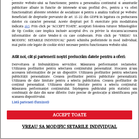
deschiderea magazinului lui Călin
permite website-ului sa functioneze, pentru a personaliza continutul si anunturile
publicitare afisate in functie de interesele si/sau profilul dvs., pentru a va oferi
Donca din București. O femeie a fost
functionalitati aferente retelelor de socializare si pentru a analiza traficul pe website.
Beneficiati de drepturile prevazute de art. 15-22 din GDPR in legatura cu prelucrarea
datelor cu caracter personal. Aceste drepturi pot fi exercitate prin modalitatea
luată cu ambulanța
indicata
aici
. Prin click pe “ACCEPT TOATE”, acceptati folosirea tuturor Tehnologiilor
de tip Cookie, care implica inclusiv acceptul dvs. cu privire la stocarea/accesarea
informatiilor de catre Vendor-ii cu care colaboram. Prin click pe “VREAU SA
MODIFIC SETARILE INDIVIDUAL” puteti schimba preferintele in mod individual,
mai putin cele legate de cookie strict necesare pentru functionarea website-ului.
Atât noi, cât și partenerii noștri prelucrăm datele pentru a oferi:
Dezvoltarea și îmbunătățirea serviciilor. Măsurarea performanței reclamelor.
Utilizarea profilurilor pentru selectarea conținutului personalizat. Stocarea și/sau
accesarea informațiilor de pe un dispozitiv. Utilizarea profilurilor pentru selectarea
publicității personalizate. Crearea profilurilor pentru publicitate personalizată.
Utilizarea de date limitate pentru a selecta publicitatea. Crearea profilurilor de
conținut personalizat. Utilizarea datelor limitate pentru a selecta conținutul.
Măsurarea performanței conținutului. Înțelegerea publicului prin statistici sau
combinații de date din surse diferite. Date precise de geolocație și identificarea prin
scanarea dispozitivului.
Vine un
Listă parteneri (furnizori)
Imagini emoționante cu
istoric 
ACCEPT TOATE
Elena Udrea și fiica ei, la
Pacific 
Meniu
Caută
VREAU SA MODIFIC SETARILE INDIVIDUAL
un an de când a fost
3,5 grad