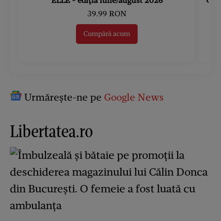
ELLE - ediția iulie/august 2026
Gard
39.99 RON
Cumpără acum
Urmărește-ne pe
Google News
Libertatea.ro