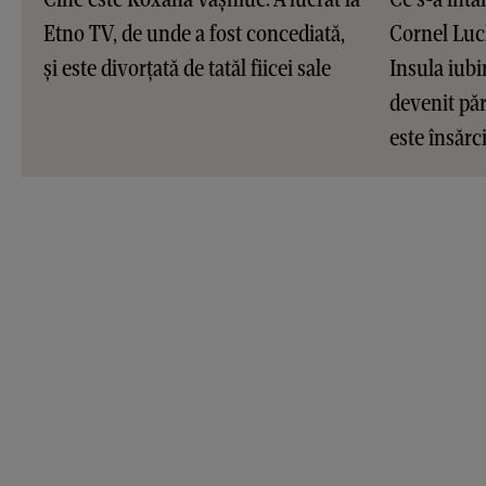
Etno TV, de unde a fost concediată,
Cornel Luc
și este divorțată de tatăl fiicei sale
Insula iubir
devenit pări
este însărc