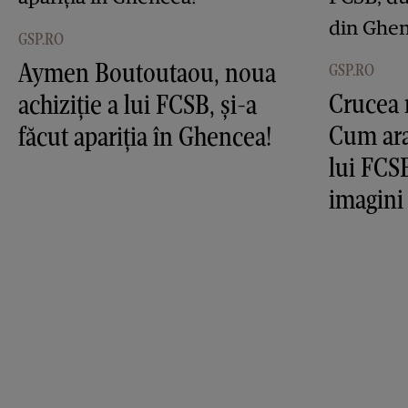
GSP.RO
Aymen Boutoutaou, noua
GSP.RO
Crucea 
achiziție a lui FCSB, și-a
Cum ara
făcut apariția în Ghencea!
lui FCS
imagini